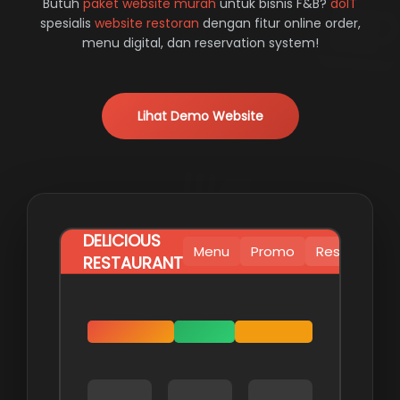
Butuh
paket website murah
untuk bisnis F&B?
doIT
spesialis
website restoran
dengan fitur online order,
menu digital, dan reservation system!
Lihat Demo Website
DELICIOUS
Menu
Promo
Reservasi
RESTAURANT