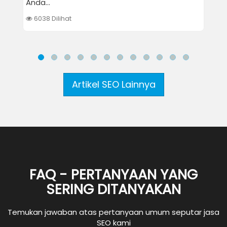
Anda...
hala
6038 Dilihat
6627
Artikel SEO Lainnya
FAQ - PERTANYAAN YANG
SERING DITANYAKAN
Temukan jawaban atas pertanyaan umum seputar jasa
SEO kami