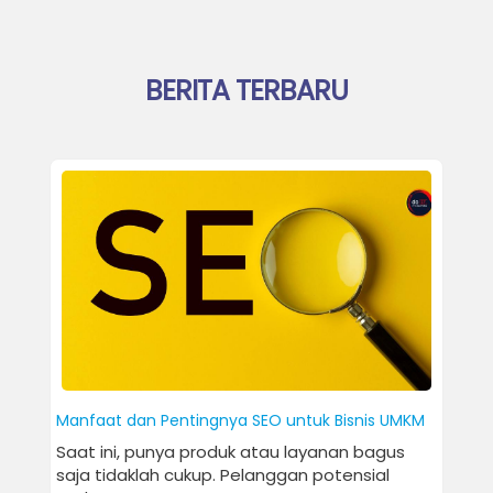
BERITA TERBARU
Manfaat dan Pentingnya SEO untuk Bisnis UMKM
Cara 
Memb
Saat ini, punya produk atau layanan bagus
Pern
saja tidaklah cukup. Pelanggan potensial
situs