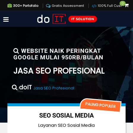
0
300+ Portofolio
Gratis Assessment
100% Full Custom
WEBSITE NAIK PERINGKAT
GOOGLE MULAI 950RB/BULAN
JASA SEO PROFESIONAL
doIT
Jasa SEO Profesional
PALING POPULER
MEDIA
JASA BACKLIN
l Media
Private blog network dan ti