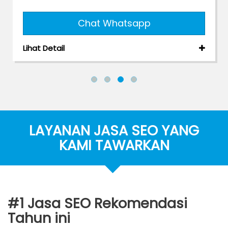
app
Chat Whatsapp
Lihat Detail
LAYANAN JASA SEO YANG
KAMI TAWARKAN
#1 Jasa SEO Rekomendasi
Tahun ini