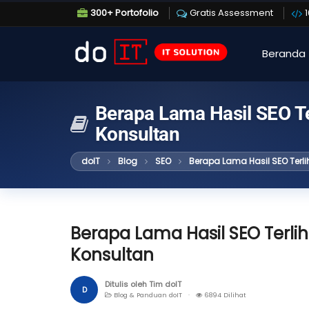
300+ Portofolio
Gratis Assessment
Beranda
Berapa Lama Hasil SEO T
Konsultan
doIT
Blog
SEO
Berapa Lama Hasil SEO Ter
Berapa Lama Hasil SEO Terl
Konsultan
Ditulis oleh Tim doIT
D
Blog & Panduan doIT ·
6894 Dilihat