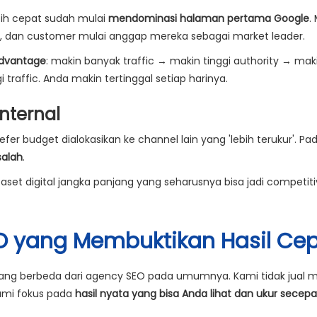
bih cepat sudah mulai
mendominasi halaman pertama Google
.
ty, dan customer mulai anggap mereka sebagai market leader.
dvantage
: makin banyak traffic → makin tinggi authority → mak
raffic. Anda makin tertinggal setiap harinya.
nternal
er budget dialokasikan ke channel lain yang 'lebih terukur'. Pa
salah
.
et digital jangka panjang yang seharusnya bisa jadi competit
SEO yang Membuktikan Hasil Ce
ng berbeda dari agency SEO pada umumnya. Kami tidak jual 
Kami fokus pada
hasil nyata yang bisa Anda lihat dan ukur secepa