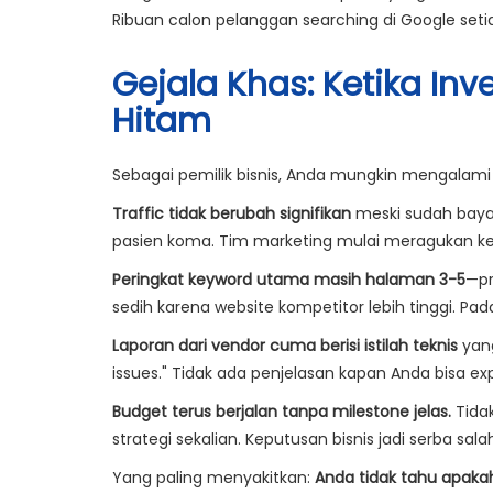
Ribuan calon pelanggan searching di Google seti
Gejala Khas: Ketika Inv
Hitam
Sebagai pemilik bisnis, Anda mungkin mengalami sa
Traffic tidak berubah signifikan
meski sudah bayar 
pasien koma. Tim marketing mulai meragukan ke
Peringkat keyword utama masih halaman 3-5
—pr
sedih karena website kompetitor lebih tinggi. Pad
Laporan dari vendor cuma berisi istilah teknis
yang
issues." Tidak ada penjelasan kapan Anda bisa ex
Budget terus berjalan tanpa milestone jelas.
Tidak
strategi sekalian. Keputusan bisnis jadi serba sal
Yang paling menyakitkan:
Anda tidak tahu apakah