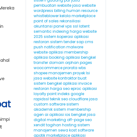
sistem gudang
pdr
jasa
pembuatan website
jasa website
 Mereka
wordpress
billing
human resource
whistleblower
kelola marketplace
point of sales
rekonsiliasi
in
akuntansi
panel vps
ssl
latent
semantic indexing
harga website
2025
sistem koperasi
aplikasi
restoran
sistem tender
sap
cms
push notification
malware
website
aplikasi membership
aplikasi booking
aplikasi bengkel
dahal
transfer domain
orphan pages
woocommerce
prorata
wbs
shopee
manajemen proyek
lsi
ive
jasa website kontraktor
buat
sistem bengkel
aplikasi invoice
restoran
harga seo
eproc
aplikasi
loyalty point
indeks google
rapidssl
teknik seo
cloudflare
jasa
pat
custom software
sistem
akademik
sistem membership
agen ai
aplikasi ios
bengkel
jasa
mimpi
digital marketing
off-page seo
xendit
tagihan hosting
sistem
t
manajemen sewa kost
software
apotik
marketplace
aplikasi