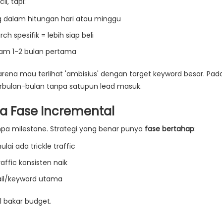
l, tapi:
g dalam hitungan hari atau minggu
h spesifik = lebih siap beli
lam 1-2 bulan pertama
arena mau terlihat 'ambisius' dengan target keyword besar. Pad
erbulan-bulan tanpa satupun lead masuk.
da Fase Incremental
anpa milestone. Strategi yang benar punya
fase bertahap
:
lai ada trickle traffic
affic konsisten naik
tail/keyword utama
l bakar budget.