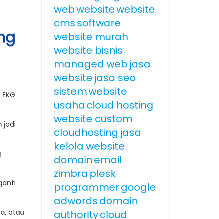
web
website
website
cms
software
ang
website murah
website bisnis
managed web
jasa
website
jasa seo
sistem
website
i EKG
usaha
cloud hosting
website custom
 jadi
cloudhosting
jasa
kelola website
g
domain
email
zimbra
plesk
ganti
programmer
google
adwords
domain
a, atau
authority
cloud