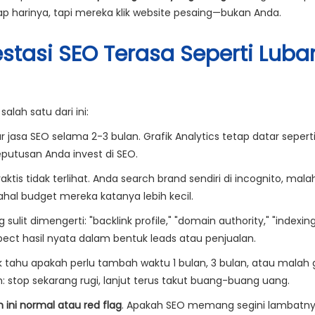
ap harinya, tapi mereka klik website pesaing—bukan Anda.
estasi SEO Terasa Seperti Lub
lah satu dari ini:
jasa SEO selama 2-3 bulan. Grafik Analytics tetap datar sepert
putusan Anda invest di SEO.
aktis tidak terlihat. Anda search brand sendiri di incognito, malah
ahal budget mereka katanya lebih kecil.
 sulit dimengerti: "backlink profile," "domain authority," "indexin
pect hasil nyata dalam bentuk leads atau penjualan.
 tahu apakah perlu tambah waktu 1 bulan, 3 bulan, atau malah 
ah: stop sekarang rugi, lanjut terus takut buang-buang uang.
 ini normal atau red flag
. Apakah SEO memang segini lambatny