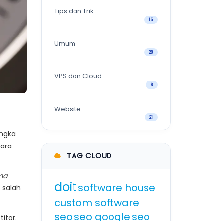
Tips dan Trik
15
Umum
28
VPS dan Cloud
6
Website
21
angka
tara
TAG CLOUD
ma
doit
software house
 salah
custom software
seo
seo google
seo
itor.