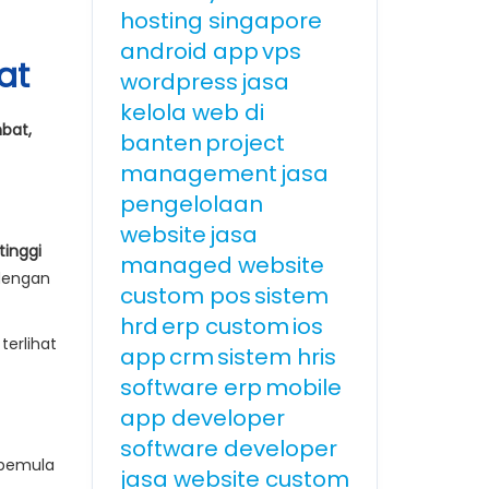
hosting singapore
android app
vps
at
wordpress
jasa
kelola web di
bat,
banten
project
management
jasa
pengelolaan
website
jasa
tinggi
managed website
 dengan
custom pos
sistem
hrd
erp custom
ios
terlihat
app
crm
sistem hris
software erp
mobile
app developer
software developer
n pemula
jasa website custom