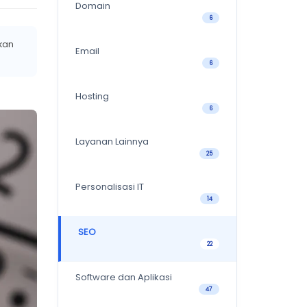
Domain
6
kkan
Email
6
Hosting
6
Layanan Lainnya
25
Personalisasi IT
14
SEO
22
Software dan Aplikasi
47