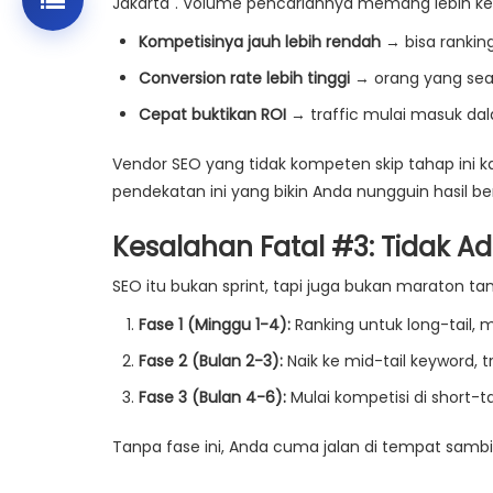
Jakarta". Volume pencariannya memang lebih keci
Kompetisinya jauh lebih rendah
→ bisa rankin
Conversion rate lebih tinggi
→ orang yang searc
Cepat buktikan ROI
→ traffic mulai masuk da
Vendor SEO yang tidak kompeten skip tahap ini k
pendekatan ini yang bikin Anda nungguin hasil b
Kesalahan Fatal #3: Tidak A
SEO itu bukan sprint, tapi juga bukan maraton t
Fase 1 (Minggu 1-4):
Ranking untuk long-tail, mu
Fase 2 (Bulan 2-3):
Naik ke mid-tail keyword, tr
Fase 3 (Bulan 4-6):
Mulai kompetisi di short-
Tanpa fase ini, Anda cuma jalan di tempat sambi