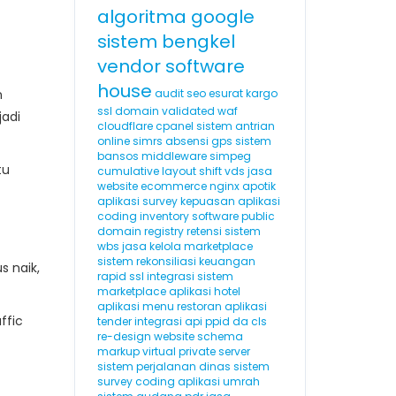
algoritma google
sistem bengkel
vendor software
house
n
audit seo
esurat
kargo
ssl domain validated
waf
jadi
cloudflare
cpanel
sistem antrian
online
simrs
absensi gps
sistem
bansos
middleware
simpeg
tu
cumulative layout shift
vds
jasa
website ecommerce
nginx
apotik
aplikasi survey kepuasan
aplikasi
coding
inventory software
public
domain registry
retensi
sistem
wbs
jasa kelola marketplace
sistem rekonsiliasi keuangan
us naik,
rapid ssl
integrasi sistem
marketplace
aplikasi hotel
aplikasi menu restoran
aplikasi
ffic
tender
integrasi api
ppid
da
cls
re-design website
schema
markup
virtual private server
sistem perjalanan dinas
sistem
survey
coding
aplikasi umrah