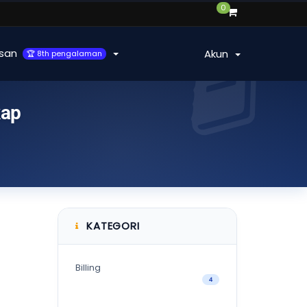
0
san
Akun
🏆 8th pengalaman
kap
KATEGORI
Billing
4