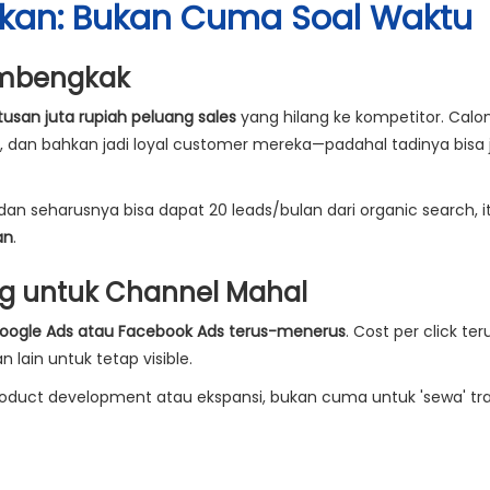
arkan: Bukan Cuma Soal Waktu
embengkak
usan juta rupiah peluang sales
yang hilang ke kompetitor. Calo
ka, dan bahkan jadi loyal customer mereka—padahal tadinya bisa 
dan seharusnya bisa dapat 20 leads/bulan dari organic search, i
an
.
ng untuk Channel Mahal
oogle Ads atau Facebook Ads terus-menerus
. Cost per click ter
 lain untuk tetap visible.
product development atau ekspansi, bukan cuma untuk 'sewa' tra