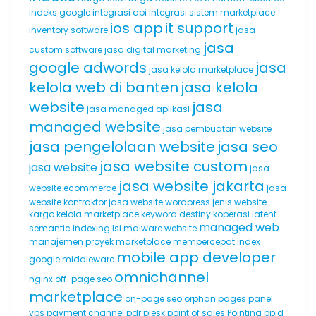
indeks google
integrasi api
integrasi sistem marketplace
ios app
it support
inventory software
jasa
jasa
custom software
jasa digital marketing
google adwords
jasa
jasa kelola marketplace
kelola web di banten
jasa kelola
website
jasa
jasa managed aplikasi
managed website
jasa pembuatan website
jasa pengelolaan website
jasa seo
jasa website custom
jasa website
jasa
jasa website jakarta
website ecommerce
jasa
website kontraktor
jasa website wordpress
jenis website
kargo
kelola marketplace
keyword destiny
koperasi
latent
managed web
semantic indexing
lsi
malware website
manajemen proyek
marketplace
mempercepat index
mobile app developer
google
middleware
omnichannel
nginx
off-page seo
marketplace
on-page seo
orphan pages
panel
vps
payment channel
pdr
plesk
point of sales
Pointing
ppid