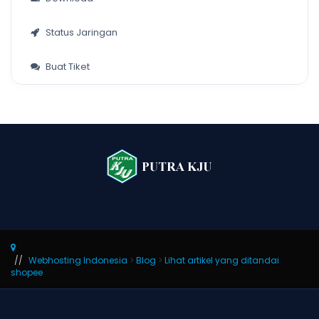
Status Jaringan
Buat Tiket
Webhosting Indonesia
>
Blog
>
Lihat artikel yang ditandai
shopee