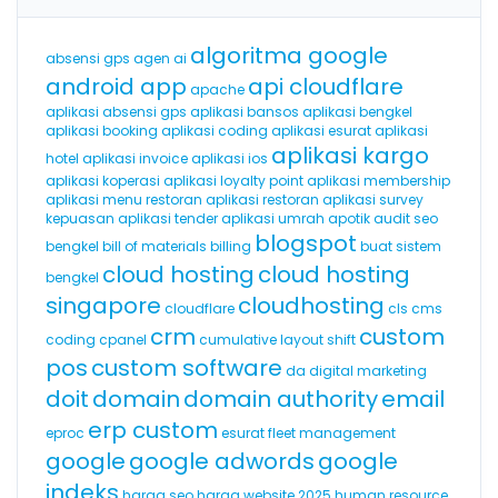
algoritma google
absensi gps
agen ai
android app
api cloudflare
apache
aplikasi absensi gps
aplikasi bansos
aplikasi bengkel
aplikasi booking
aplikasi coding
aplikasi esurat
aplikasi
aplikasi kargo
hotel
aplikasi invoice
aplikasi ios
aplikasi koperasi
aplikasi loyalty point
aplikasi membership
aplikasi menu restoran
aplikasi restoran
aplikasi survey
kepuasan
aplikasi tender
aplikasi umrah
apotik
audit seo
blogspot
bengkel
bill of materials
billing
buat sistem
cloud hosting
cloud hosting
bengkel
singapore
cloudhosting
cloudflare
cls
cms
crm
custom
coding
cpanel
cumulative layout shift
pos
custom software
da
digital marketing
doit
domain
domain authority
email
erp custom
eproc
esurat
fleet management
google
google adwords
google
indeks
harga seo
harga website 2025
human resource