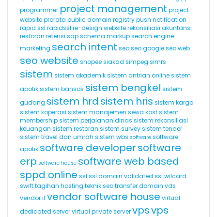
project management
programmer
project
website
prorata
public domain registry
push notification
rapid ssl
rapidssl
re-design website
rekonsiliasi akuntansi
restoran
retensi
sap
schema markup
search engine
search intent
marketing
seo
seo google
seo web
seo website
shopee
siakad
simpeg
simrs
sistem
sistem akademik
sistem antrian online
sistem
sistem bengkel
apotik
sistem bansos
sistem
sistem hrd
sistem hris
gudang
sistem kargo
sistem koperasi
sistem manajemen sewa kost
sistem
membership
sistem perjalanan dinas
sistem rekonsiliasi
keuangan
sistem restoran
sistem survey
sistem tender
sistem travel dan umrah
sistem wbs
software
software
software developer
software
apotik
erp
software web based
software house
sppd online
ssl
ssl domain validated
ssl wilcard
swift
tagihan hosting
teknik seo
transfer domain
vds
vendor software house
vendor it
virtual
vps
vps
dedicated server
virtual private server