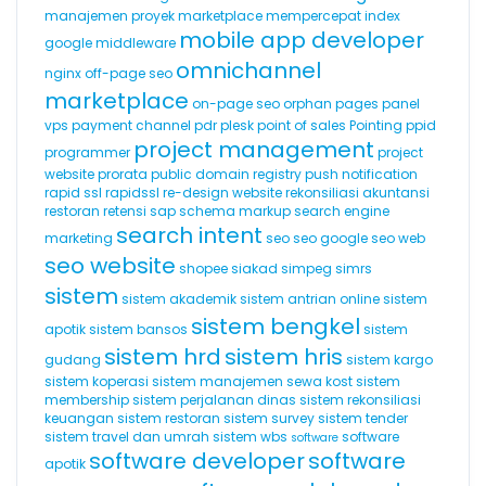
manajemen proyek
marketplace
mempercepat index
mobile app developer
google
middleware
omnichannel
nginx
off-page seo
marketplace
on-page seo
orphan pages
panel
vps
payment channel
pdr
plesk
point of sales
Pointing
ppid
project management
programmer
project
website
prorata
public domain registry
push notification
rapid ssl
rapidssl
re-design website
rekonsiliasi akuntansi
restoran
retensi
sap
schema markup
search engine
search intent
marketing
seo
seo google
seo web
seo website
shopee
siakad
simpeg
simrs
sistem
sistem akademik
sistem antrian online
sistem
sistem bengkel
apotik
sistem bansos
sistem
sistem hrd
sistem hris
gudang
sistem kargo
sistem koperasi
sistem manajemen sewa kost
sistem
membership
sistem perjalanan dinas
sistem rekonsiliasi
keuangan
sistem restoran
sistem survey
sistem tender
sistem travel dan umrah
sistem wbs
software
software
software developer
software
apotik