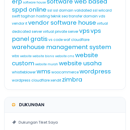
erp
software web based
software house
sppd online
ssl
ssl domain validated
ssl wilcard
swift
tagihan hosting
teknik seo
transfer domain
vds
vendor software house
vendor it
virtual
vps
vps
dedicated server
virtual private server
panel gratis
vs code
waf cloudflare
warehouse management system
website
wbs
website
website bisnis
website cms
custom
website usaha
website murah
wms
wordpress
whistleblower
woocommerce
zimbra
wordpress cloudflare
xendit
DUKUNGAN
Dukungan Tiket Saya