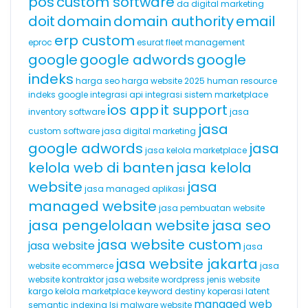
pos
custom software
da
digital marketing
doit
domain
domain authority
email
erp custom
eproc
esurat
fleet management
google
google adwords
google
indeks
harga seo
harga website 2025
human resource
indeks google
integrasi api
integrasi sistem marketplace
ios app
it support
inventory software
jasa
jasa
custom software
jasa digital marketing
google adwords
jasa
jasa kelola marketplace
kelola web di banten
jasa kelola
website
jasa
jasa managed aplikasi
managed website
jasa pembuatan website
jasa pengelolaan website
jasa seo
jasa website custom
jasa website
jasa
jasa website jakarta
website ecommerce
jasa
website kontraktor
jasa website wordpress
jenis website
kargo
kelola marketplace
keyword destiny
koperasi
latent
managed web
semantic indexing
lsi
malware website