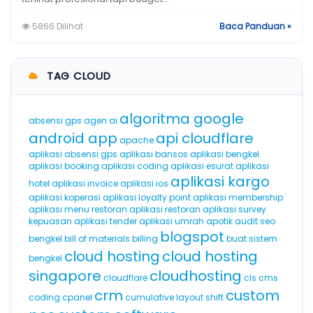
5866 Dilihat
Baca Panduan »
TAG CLOUD
algoritma google
absensi gps
agen ai
android app
api cloudflare
apache
aplikasi absensi gps
aplikasi bansos
aplikasi bengkel
aplikasi booking
aplikasi coding
aplikasi esurat
aplikasi
aplikasi kargo
hotel
aplikasi invoice
aplikasi ios
aplikasi koperasi
aplikasi loyalty point
aplikasi membership
aplikasi menu restoran
aplikasi restoran
aplikasi survey
kepuasan
aplikasi tender
aplikasi umrah
apotik
audit seo
blogspot
bengkel
bill of materials
billing
buat sistem
cloud hosting
cloud hosting
bengkel
singapore
cloudhosting
cloudflare
cls
cms
crm
custom
coding
cpanel
cumulative layout shift