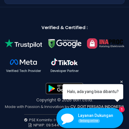
Verified & Certified :
Verified Tech Provider
Developer Partner
Halo, ada yang bisa dibantu?
Copyright © 2026 doIT.co.id.
Made with Passion & Innovation by
CV. DOIT PERSADA INDONESIA
1
Layanan Dukungan
PSE Kominfo: I-202512250233454686436
Sedang online
NPWP: 09.544.734.6-8403.000 (PKP)