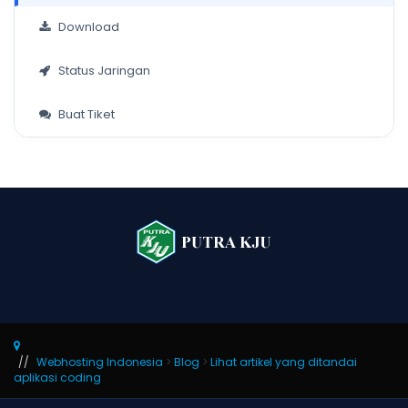
Download
Status Jaringan
Buat Tiket
Webhosting Indonesia
>
Blog
>
Lihat artikel yang ditandai
aplikasi coding