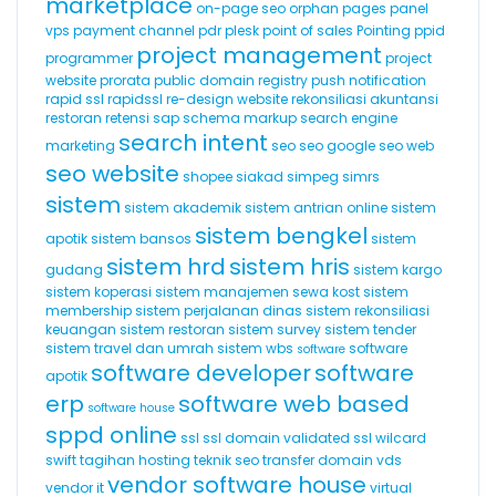
marketplace
on-page seo
orphan pages
panel
vps
payment channel
pdr
plesk
point of sales
Pointing
ppid
project management
programmer
project
website
prorata
public domain registry
push notification
rapid ssl
rapidssl
re-design website
rekonsiliasi akuntansi
restoran
retensi
sap
schema markup
search engine
search intent
marketing
seo
seo google
seo web
seo website
shopee
siakad
simpeg
simrs
sistem
sistem akademik
sistem antrian online
sistem
sistem bengkel
apotik
sistem bansos
sistem
sistem hrd
sistem hris
gudang
sistem kargo
sistem koperasi
sistem manajemen sewa kost
sistem
membership
sistem perjalanan dinas
sistem rekonsiliasi
keuangan
sistem restoran
sistem survey
sistem tender
sistem travel dan umrah
sistem wbs
software
software
software developer
software
apotik
erp
software web based
software house
sppd online
ssl
ssl domain validated
ssl wilcard
swift
tagihan hosting
teknik seo
transfer domain
vds
vendor software house
vendor it
virtual