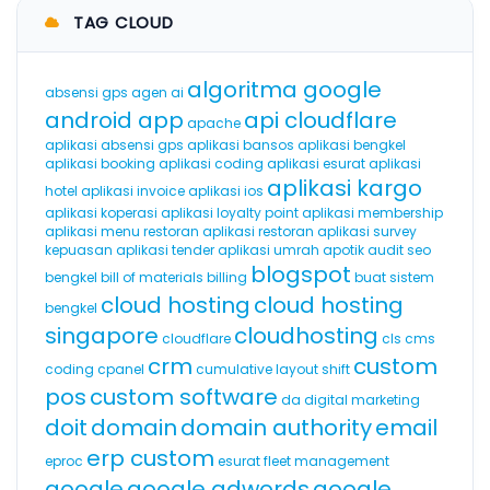
TAG CLOUD
algoritma google
absensi gps
agen ai
android app
api cloudflare
apache
aplikasi absensi gps
aplikasi bansos
aplikasi bengkel
aplikasi booking
aplikasi coding
aplikasi esurat
aplikasi
aplikasi kargo
hotel
aplikasi invoice
aplikasi ios
aplikasi koperasi
aplikasi loyalty point
aplikasi membership
aplikasi menu restoran
aplikasi restoran
aplikasi survey
kepuasan
aplikasi tender
aplikasi umrah
apotik
audit seo
blogspot
bengkel
bill of materials
billing
buat sistem
cloud hosting
cloud hosting
bengkel
singapore
cloudhosting
cloudflare
cls
cms
crm
custom
coding
cpanel
cumulative layout shift
pos
custom software
da
digital marketing
doit
domain
domain authority
email
erp custom
eproc
esurat
fleet management
google
google adwords
google