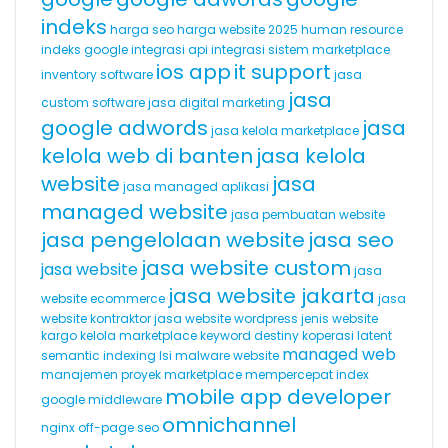
indeks
harga seo
harga website 2025
human resource
indeks google
integrasi api
integrasi sistem marketplace
ios app
it support
inventory software
jasa
jasa
custom software
jasa digital marketing
google adwords
jasa
jasa kelola marketplace
kelola web di banten
jasa kelola
website
jasa
jasa managed aplikasi
managed website
jasa pembuatan website
jasa pengelolaan website
jasa seo
jasa website custom
jasa website
jasa
jasa website jakarta
website ecommerce
jasa
website kontraktor
jasa website wordpress
jenis website
kargo
kelola marketplace
keyword destiny
koperasi
latent
managed web
semantic indexing
lsi
malware website
manajemen proyek
marketplace
mempercepat index
mobile app developer
google
middleware
omnichannel
nginx
off-page seo