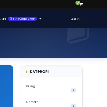
0
san
Akun
🏆 8th pengalaman
KATEGORI
Billing
4
Domain
6