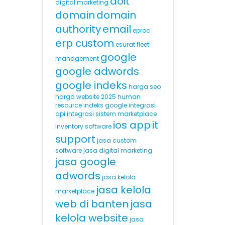
doit
digital marketing
domain
domain
authority
email
eproc
erp custom
esurat
fleet
google
management
google adwords
google indeks
harga seo
harga website 2025
human
resource
indeks google
integrasi
api
integrasi sistem marketplace
ios app
it
inventory software
support
jasa custom
software
jasa digital marketing
jasa google
adwords
jasa kelola
jasa kelola
marketplace
web di banten
jasa
kelola website
jasa