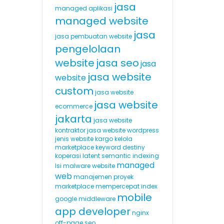
jasa
managed aplikasi
managed website
jasa
jasa pembuatan website
pengelolaan
website
jasa seo
jasa
jasa website
website
custom
jasa website
jasa website
ecommerce
jakarta
jasa website
kontraktor
jasa website wordpress
jenis website
kargo
kelola
marketplace
keyword destiny
koperasi
latent semantic indexing
managed
lsi
malware website
web
manajemen proyek
marketplace
mempercepat index
mobile
google
middleware
app developer
nginx
off-page seo