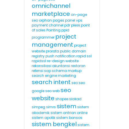
omnichannel
marketplace
on-page
seo
orphan pages
panel vps
payment channel
pdr
plesk
point
of sales
Pointing
ppid
project
programmer
management
project
website
prorata
public domain
registry
push notification
rapid ssl
rapidssl
re-design website
rekonsiliasi akuntansi
restoran
retensi
sap
schema markup
search engine marketing
search intent
seo
seo
seo
google
seo web
website
shopee
siakad
sistem
simpeg
simrs
sistem
akademik
sistem antrian online
sistem apotik
sistem bansos
sistem bengkel
sistem