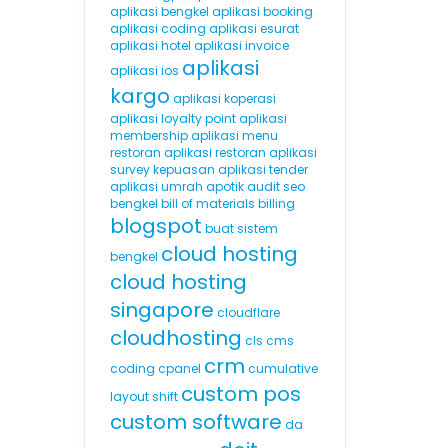
aplikasi bengkel
aplikasi booking
aplikasi coding
aplikasi esurat
aplikasi hotel
aplikasi invoice
aplikasi
aplikasi ios
kargo
aplikasi koperasi
aplikasi loyalty point
aplikasi
membership
aplikasi menu
restoran
aplikasi restoran
aplikasi
survey kepuasan
aplikasi tender
aplikasi umrah
apotik
audit seo
bengkel
bill of materials
billing
blogspot
buat sistem
cloud hosting
bengkel
cloud hosting
singapore
cloudflare
cloudhosting
cls
cms
crm
coding
cpanel
cumulative
custom pos
layout shift
custom software
da