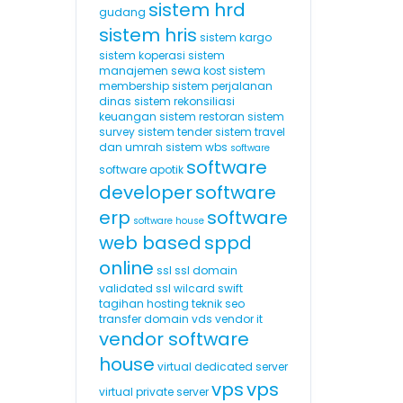
sistem hrd
gudang
sistem hris
sistem kargo
sistem koperasi
sistem
manajemen sewa kost
sistem
membership
sistem perjalanan
dinas
sistem rekonsiliasi
keuangan
sistem restoran
sistem
survey
sistem tender
sistem travel
dan umrah
sistem wbs
software
software
software apotik
developer
software
erp
software
software house
web based
sppd
online
ssl
ssl domain
validated
ssl wilcard
swift
tagihan hosting
teknik seo
transfer domain
vds
vendor it
vendor software
house
virtual dedicated server
vps
vps
virtual private server