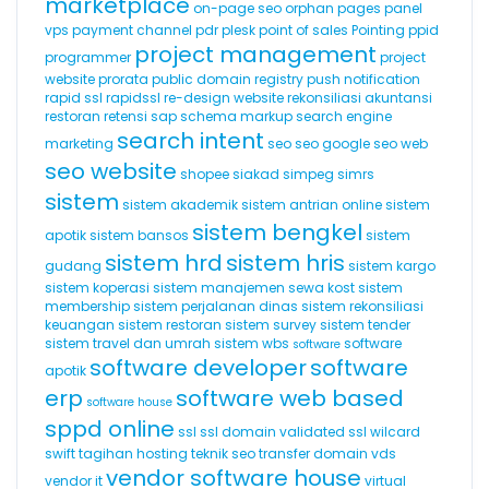
marketplace
on-page seo
orphan pages
panel
vps
payment channel
pdr
plesk
point of sales
Pointing
ppid
project management
programmer
project
website
prorata
public domain registry
push notification
rapid ssl
rapidssl
re-design website
rekonsiliasi akuntansi
restoran
retensi
sap
schema markup
search engine
search intent
marketing
seo
seo google
seo web
seo website
shopee
siakad
simpeg
simrs
sistem
sistem akademik
sistem antrian online
sistem
sistem bengkel
apotik
sistem bansos
sistem
sistem hrd
sistem hris
gudang
sistem kargo
sistem koperasi
sistem manajemen sewa kost
sistem
membership
sistem perjalanan dinas
sistem rekonsiliasi
keuangan
sistem restoran
sistem survey
sistem tender
sistem travel dan umrah
sistem wbs
software
software
software developer
software
apotik
erp
software web based
software house
sppd online
ssl
ssl domain validated
ssl wilcard
swift
tagihan hosting
teknik seo
transfer domain
vds
vendor software house
vendor it
virtual