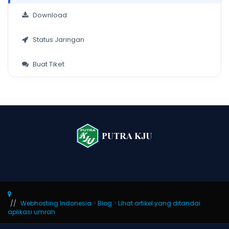
Download
Status Jaringan
Buat Tiket
Webhosting Indonesia
>
Blog
>
Lihat artikel yang ditandai
aplikasi umrah