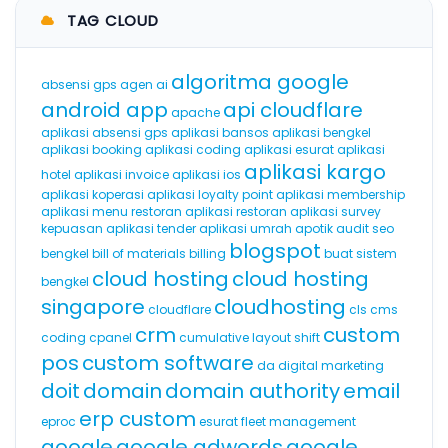
TAG CLOUD
algoritma google
absensi gps
agen ai
android app
api cloudflare
apache
aplikasi absensi gps
aplikasi bansos
aplikasi bengkel
aplikasi booking
aplikasi coding
aplikasi esurat
aplikasi
aplikasi kargo
hotel
aplikasi invoice
aplikasi ios
aplikasi koperasi
aplikasi loyalty point
aplikasi membership
aplikasi menu restoran
aplikasi restoran
aplikasi survey
kepuasan
aplikasi tender
aplikasi umrah
apotik
audit seo
blogspot
bengkel
bill of materials
billing
buat sistem
cloud hosting
cloud hosting
bengkel
singapore
cloudhosting
cloudflare
cls
cms
crm
custom
coding
cpanel
cumulative layout shift
pos
custom software
da
digital marketing
doit
domain
domain authority
email
erp custom
eproc
esurat
fleet management
google
google adwords
google