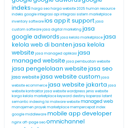
indeks
harga seo
harga website 2025
human resource
indeks google
integrasi api
integrasi sistem marketplace
ios app
it support
inventory software
jasa
jasa
custom software
jasa digital marketing
google adwords
jasa
jasa kelola marketplace
kelola web di banten
jasa kelola
website
jasa
jasa managed aplikasi
managed website
jasa pembuatan website
jasa pengelolaan website
jasa seo
jasa website custom
jasa website
jasa
jasa website jakarta
website ecommerce
jasa
website kontraktor
jasa website wordpress
jenis website
kargo
kelola marketplace
keyword destiny
koperasi
latent
managed web
semantic indexing
lsi
malware website
manajemen proyek
marketplace
mempercepat index
mobile app developer
google
middleware
omnichannel
nginx
off-page seo