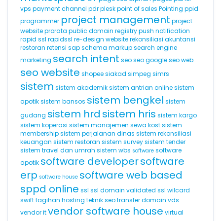
vps
payment channel
pdr
plesk
point of sales
Pointing
ppid
project management
programmer
project
website
prorata
public domain registry
push notification
rapid ssl
rapidssl
re-design website
rekonsiliasi akuntansi
restoran
retensi
sap
schema markup
search engine
search intent
marketing
seo
seo google
seo web
seo website
shopee
siakad
simpeg
simrs
sistem
sistem akademik
sistem antrian online
sistem
sistem bengkel
apotik
sistem bansos
sistem
sistem hrd
sistem hris
gudang
sistem kargo
sistem koperasi
sistem manajemen sewa kost
sistem
membership
sistem perjalanan dinas
sistem rekonsiliasi
keuangan
sistem restoran
sistem survey
sistem tender
sistem travel dan umrah
sistem wbs
software
software
software developer
software
apotik
erp
software web based
software house
sppd online
ssl
ssl domain validated
ssl wilcard
swift
tagihan hosting
teknik seo
transfer domain
vds
vendor software house
vendor it
virtual