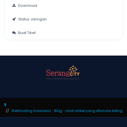
Download
Status Jaringan
Buat Tiket
Webhosting Indonesia
>
Blog
>
Lihat artikel yang ditandai billing