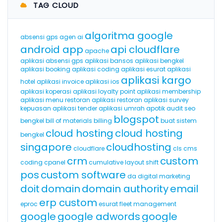
TAG CLOUD
algoritma google
absensi gps
agen ai
android app
api cloudflare
apache
aplikasi absensi gps
aplikasi bansos
aplikasi bengkel
aplikasi booking
aplikasi coding
aplikasi esurat
aplikasi
aplikasi kargo
hotel
aplikasi invoice
aplikasi ios
aplikasi koperasi
aplikasi loyalty point
aplikasi membership
aplikasi menu restoran
aplikasi restoran
aplikasi survey
kepuasan
aplikasi tender
aplikasi umrah
apotik
audit seo
blogspot
bengkel
bill of materials
billing
buat sistem
cloud hosting
cloud hosting
bengkel
singapore
cloudhosting
cloudflare
cls
cms
crm
custom
coding
cpanel
cumulative layout shift
pos
custom software
da
digital marketing
doit
domain
domain authority
email
erp custom
eproc
esurat
fleet management
google
google adwords
google