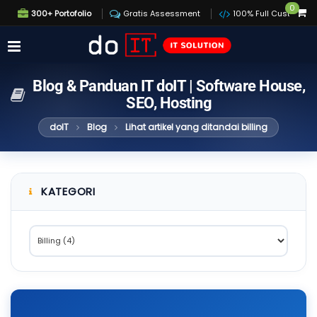
0
300+ Portofolio
Gratis Assessment
100% Full Custom
Blog & Panduan IT doIT | Software House,
SEO, Hosting
doIT
Blog
Lihat artikel yang ditandai billing
KATEGORI