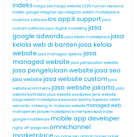
indeks
harga seo
harga website 2025
human resource
indeks google
integrasi api
integrasi sistem marketplace
ios app
it support
inventory software
jasa
jasa
custom software
jasa digital marketing
google adwords
jasa
jasa kelola marketplace
kelola web di banten
jasa kelola
website
jasa
jasa managed aplikasi
managed website
jasa pembuatan website
jasa pengelolaan website
jasa seo
jasa website custom
jasa website
jasa
jasa website jakarta
website ecommerce
jasa
website kontraktor
jasa website wordpress
jenis website
kargo
kelola marketplace
keyword destiny
koperasi
latent
managed web
semantic indexing
lsi
malware website
manajemen proyek
marketplace
mempercepat index
mobile app developer
google
middleware
omnichannel
nginx
off-page seo
marketplace
on-page seo
orphan pages
panel