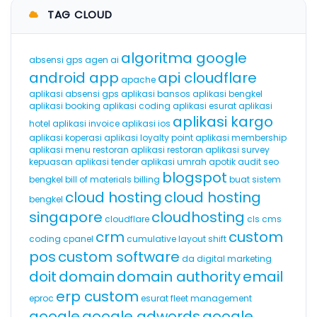
TAG CLOUD
algoritma google
absensi gps
agen ai
android app
api cloudflare
apache
aplikasi absensi gps
aplikasi bansos
aplikasi bengkel
aplikasi booking
aplikasi coding
aplikasi esurat
aplikasi
aplikasi kargo
hotel
aplikasi invoice
aplikasi ios
aplikasi koperasi
aplikasi loyalty point
aplikasi membership
aplikasi menu restoran
aplikasi restoran
aplikasi survey
kepuasan
aplikasi tender
aplikasi umrah
apotik
audit seo
blogspot
bengkel
bill of materials
billing
buat sistem
cloud hosting
cloud hosting
bengkel
singapore
cloudhosting
cloudflare
cls
cms
crm
custom
coding
cpanel
cumulative layout shift
pos
custom software
da
digital marketing
doit
domain
domain authority
email
erp custom
eproc
esurat
fleet management
google
google adwords
google