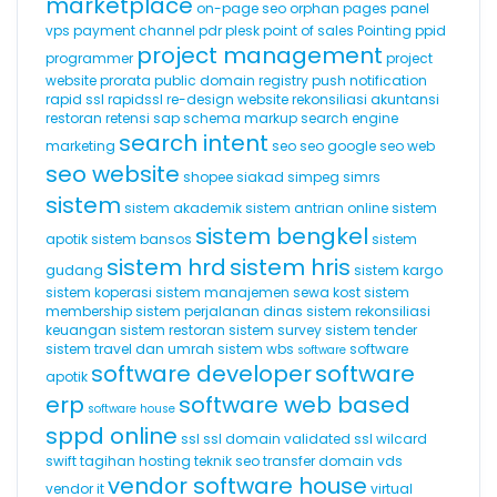
marketplace
on-page seo
orphan pages
panel
vps
payment channel
pdr
plesk
point of sales
Pointing
ppid
project management
programmer
project
website
prorata
public domain registry
push notification
rapid ssl
rapidssl
re-design website
rekonsiliasi akuntansi
restoran
retensi
sap
schema markup
search engine
search intent
marketing
seo
seo google
seo web
seo website
shopee
siakad
simpeg
simrs
sistem
sistem akademik
sistem antrian online
sistem
sistem bengkel
apotik
sistem bansos
sistem
sistem hrd
sistem hris
gudang
sistem kargo
sistem koperasi
sistem manajemen sewa kost
sistem
membership
sistem perjalanan dinas
sistem rekonsiliasi
keuangan
sistem restoran
sistem survey
sistem tender
sistem travel dan umrah
sistem wbs
software
software
software developer
software
apotik
erp
software web based
software house
sppd online
ssl
ssl domain validated
ssl wilcard
swift
tagihan hosting
teknik seo
transfer domain
vds
vendor software house
vendor it
virtual