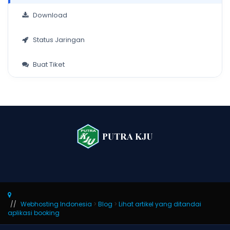
Download
Status Jaringan
Buat Tiket
Webhosting Indonesia
>
Blog
>
Lihat artikel yang ditandai
aplikasi booking