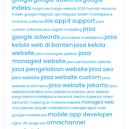
indeks
harga seo
harga website 2025
human resource
indeks google
integrasi api
integrasi sistem marketplace
ios app
it support
inventory software
jasa
jasa
custom software
jasa digital marketing
google adwords
jasa
jasa kelola marketplace
kelola web di banten
jasa kelola
website
jasa
jasa managed aplikasi
managed website
jasa pembuatan website
jasa pengelolaan website
jasa seo
jasa website custom
jasa website
jasa
jasa website jakarta
website ecommerce
jasa
website kontraktor
jasa website wordpress
jenis website
kargo
kelola marketplace
keyword destiny
koperasi
latent
managed web
semantic indexing
lsi
malware website
manajemen proyek
marketplace
mempercepat index
mobile app developer
google
middleware
omnichannel
nginx
off-page seo