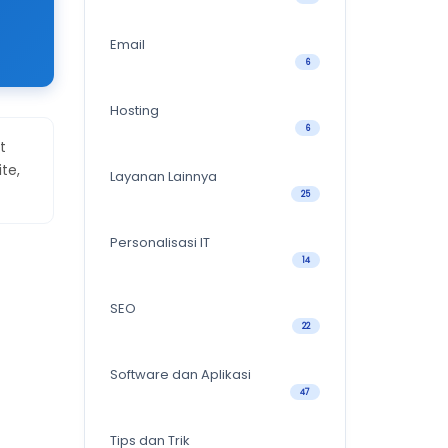
Email
6
Hosting
6
t
te,
Layanan Lainnya
25
Personalisasi IT
14
SEO
22
Software dan Aplikasi
47
Tips dan Trik