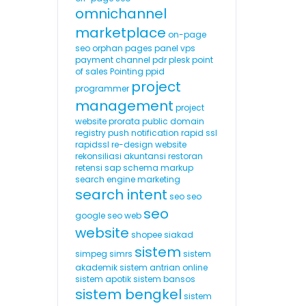
omnichannel
marketplace
on-page
seo
orphan pages
panel vps
payment channel
pdr
plesk
point
of sales
Pointing
ppid
project
programmer
management
project
website
prorata
public domain
registry
push notification
rapid ssl
rapidssl
re-design website
rekonsiliasi akuntansi
restoran
retensi
sap
schema markup
search engine marketing
search intent
seo
seo
seo
google
seo web
website
shopee
siakad
sistem
simpeg
simrs
sistem
akademik
sistem antrian online
sistem apotik
sistem bansos
sistem bengkel
sistem