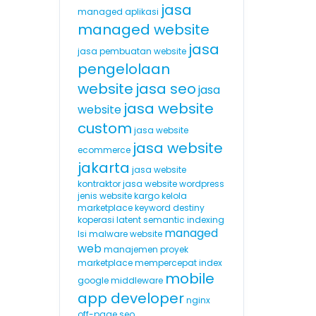
jasa
managed aplikasi
managed website
jasa
jasa pembuatan website
pengelolaan
website
jasa seo
jasa
jasa website
website
custom
jasa website
jasa website
ecommerce
jakarta
jasa website
kontraktor
jasa website wordpress
jenis website
kargo
kelola
marketplace
keyword destiny
koperasi
latent semantic indexing
managed
lsi
malware website
web
manajemen proyek
marketplace
mempercepat index
mobile
google
middleware
app developer
nginx
off-page seo