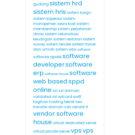
sistem hrd
gudang
sistem hris
sistem kargo
sistem koperasi
sistem
manajemen sewa kost
sistem
membership
sistem perjalanan
dinas
sistem rekonsiliasi
keuangan
sistem restoran
sistem
survey
sistem tender
sistem travel
dan umrah
sistem wbs
software
software
software apotik
developer
software
erp
software
software house
web based
sppd
online
ssl
ssl domain
validated
ssl wilcard
swift
tagihan hosting
teknik seo
transfer domain
vds
vendor it
vendor software
house
virtual dedicated server
vps
vps
virtual private server