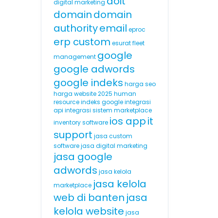
doit
digital marketing
domain
domain
authority
email
eproc
erp custom
esurat
fleet
google
management
google adwords
google indeks
harga seo
harga website 2025
human
resource
indeks google
integrasi
api
integrasi sistem marketplace
ios app
it
inventory software
support
jasa custom
software
jasa digital marketing
jasa google
adwords
jasa kelola
jasa kelola
marketplace
web di banten
jasa
kelola website
jasa