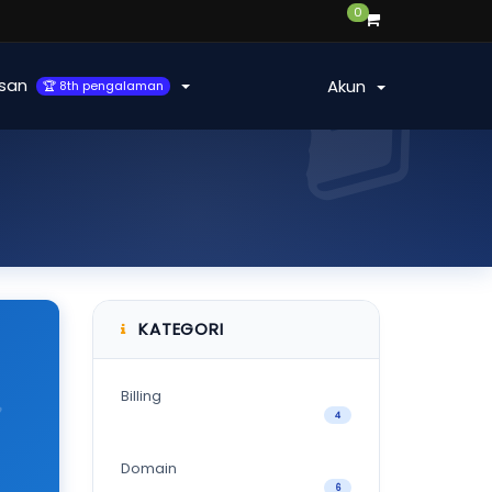
0
san
Akun
🏆 8th pengalaman
KATEGORI
Billing
4
Domain
6