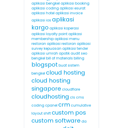
aplikasi bengkel
aplikasi booking
aplikasi coding
aplikasi esurat
aplikasi hotel
aplikasi invoice
aplikasi
aplikasi ios
kargo
aplikasi koperasi
aplikasi loyalty point
aplikasi
membership
aplikasi menu
restoran
aplikasi restoran
aplikasi
survey kepuasan
aplikasi tender
aplikasi umrah
apotik
audit seo
bengkel
bill of materials
billing
blogspot
buat sistem
cloud hosting
bengkel
cloud hosting
singapore
cloudflare
cloudhosting
cls
cms
crm
coding
cpanel
cumulative
custom pos
layout shift
custom software
da