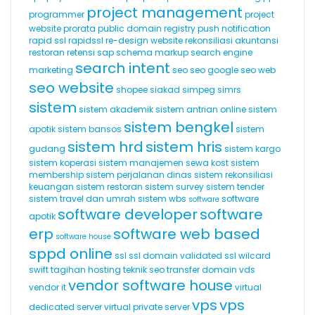
project management
programmer
project
website
prorata
public domain registry
push notification
rapid ssl
rapidssl
re-design website
rekonsiliasi akuntansi
restoran
retensi
sap
schema markup
search engine
search intent
marketing
seo
seo google
seo web
seo website
shopee
siakad
simpeg
simrs
sistem
sistem akademik
sistem antrian online
sistem
sistem bengkel
apotik
sistem bansos
sistem
sistem hrd
sistem hris
gudang
sistem kargo
sistem koperasi
sistem manajemen sewa kost
sistem
membership
sistem perjalanan dinas
sistem rekonsiliasi
keuangan
sistem restoran
sistem survey
sistem tender
sistem travel dan umrah
sistem wbs
software
software
software developer
software
apotik
erp
software web based
software house
sppd online
ssl
ssl domain validated
ssl wilcard
swift
tagihan hosting
teknik seo
transfer domain
vds
vendor software house
vendor it
virtual
vps
vps
dedicated server
virtual private server