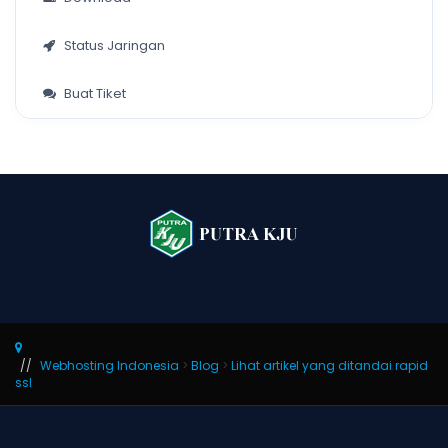
Status Jaringan
Buat Tiket
Webhosting Indonesia
>
Blog
>
Lihat artikel yang ditandai rapid
ssl