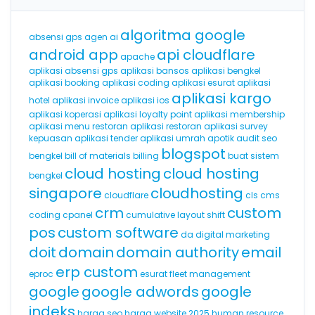
algoritma google
absensi gps
agen ai
android app
api cloudflare
apache
aplikasi absensi gps
aplikasi bansos
aplikasi bengkel
aplikasi booking
aplikasi coding
aplikasi esurat
aplikasi
aplikasi kargo
hotel
aplikasi invoice
aplikasi ios
aplikasi koperasi
aplikasi loyalty point
aplikasi membership
aplikasi menu restoran
aplikasi restoran
aplikasi survey
kepuasan
aplikasi tender
aplikasi umrah
apotik
audit seo
blogspot
bengkel
bill of materials
billing
buat sistem
cloud hosting
cloud hosting
bengkel
singapore
cloudhosting
cloudflare
cls
cms
crm
custom
coding
cpanel
cumulative layout shift
pos
custom software
da
digital marketing
doit
domain
domain authority
email
erp custom
eproc
esurat
fleet management
google
google adwords
google
indeks
harga seo
harga website 2025
human resource