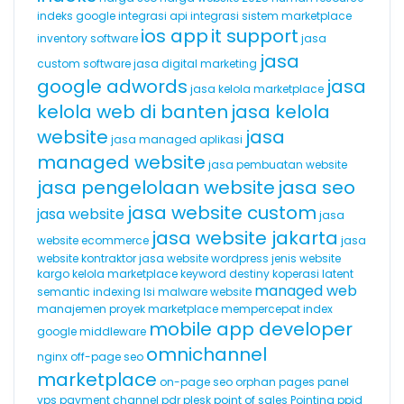
indeks google
integrasi api
integrasi sistem marketplace
ios app
it support
inventory software
jasa
jasa
custom software
jasa digital marketing
google adwords
jasa
jasa kelola marketplace
kelola web di banten
jasa kelola
website
jasa
jasa managed aplikasi
managed website
jasa pembuatan website
jasa pengelolaan website
jasa seo
jasa website custom
jasa website
jasa
jasa website jakarta
website ecommerce
jasa
website kontraktor
jasa website wordpress
jenis website
kargo
kelola marketplace
keyword destiny
koperasi
latent
managed web
semantic indexing
lsi
malware website
manajemen proyek
marketplace
mempercepat index
mobile app developer
google
middleware
omnichannel
nginx
off-page seo
marketplace
on-page seo
orphan pages
panel
vps
payment channel
pdr
plesk
point of sales
Pointing
ppid