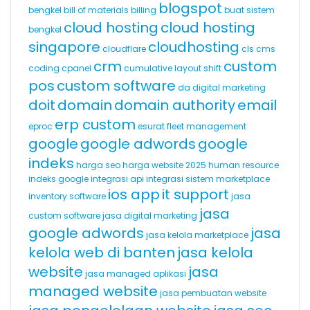
blogspot
bengkel
bill of materials
billing
buat sistem
cloud hosting
cloud hosting
bengkel
singapore
cloudhosting
cloudflare
cls
cms
crm
custom
coding
cpanel
cumulative layout shift
pos
custom software
da
digital marketing
doit
domain
domain authority
email
erp custom
eproc
esurat
fleet management
google
google adwords
google
indeks
harga seo
harga website 2025
human resource
indeks google
integrasi api
integrasi sistem marketplace
ios app
it support
inventory software
jasa
jasa
custom software
jasa digital marketing
google adwords
jasa
jasa kelola marketplace
kelola web di banten
jasa kelola
website
jasa
jasa managed aplikasi
managed website
jasa pembuatan website