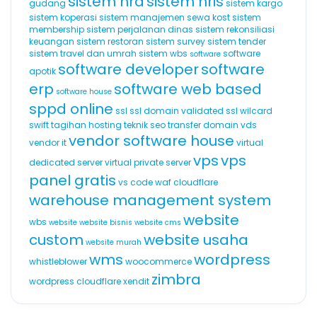
sistem hrd
sistem hris
gudang
sistem kargo
sistem koperasi
sistem manajemen sewa kost
sistem
membership
sistem perjalanan dinas
sistem rekonsiliasi
keuangan
sistem restoran
sistem survey
sistem tender
sistem travel dan umrah
sistem wbs
software
software
software developer
software
apotik
erp
software web based
software house
sppd online
ssl
ssl domain validated
ssl wilcard
swift
tagihan hosting
teknik seo
transfer domain
vds
vendor software house
vendor it
virtual
vps
vps
dedicated server
virtual private server
panel gratis
vs code
waf cloudflare
warehouse management system
website
wbs
website
website bisnis
website cms
custom
website usaha
website murah
wms
wordpress
whistleblower
woocommerce
zimbra
wordpress cloudflare
xendit