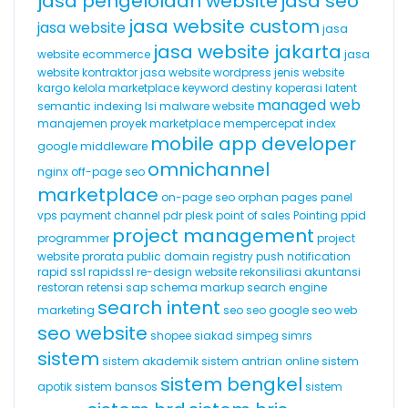
jasa pengelolaan website
jasa seo
jasa website custom
jasa website
jasa
jasa website jakarta
website ecommerce
jasa
website kontraktor
jasa website wordpress
jenis website
kargo
kelola marketplace
keyword destiny
koperasi
latent
managed web
semantic indexing
lsi
malware website
manajemen proyek
marketplace
mempercepat index
mobile app developer
google
middleware
omnichannel
nginx
off-page seo
marketplace
on-page seo
orphan pages
panel
vps
payment channel
pdr
plesk
point of sales
Pointing
ppid
project management
programmer
project
website
prorata
public domain registry
push notification
rapid ssl
rapidssl
re-design website
rekonsiliasi akuntansi
restoran
retensi
sap
schema markup
search engine
search intent
marketing
seo
seo google
seo web
seo website
shopee
siakad
simpeg
simrs
sistem
sistem akademik
sistem antrian online
sistem
sistem bengkel
apotik
sistem bansos
sistem