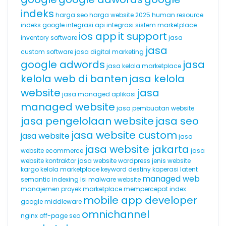
indeks
harga seo
harga website 2025
human resource
indeks google
integrasi api
integrasi sistem marketplace
ios app
it support
inventory software
jasa
jasa
custom software
jasa digital marketing
google adwords
jasa
jasa kelola marketplace
kelola web di banten
jasa kelola
website
jasa
jasa managed aplikasi
managed website
jasa pembuatan website
jasa pengelolaan website
jasa seo
jasa website custom
jasa website
jasa
jasa website jakarta
website ecommerce
jasa
website kontraktor
jasa website wordpress
jenis website
kargo
kelola marketplace
keyword destiny
koperasi
latent
managed web
semantic indexing
lsi
malware website
manajemen proyek
marketplace
mempercepat index
mobile app developer
google
middleware
omnichannel
nginx
off-page seo