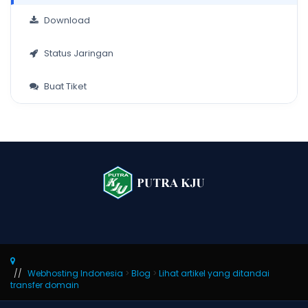
Download
Status Jaringan
Buat Tiket
Webhosting Indonesia
>
Blog
>
Lihat artikel yang ditandai
transfer domain