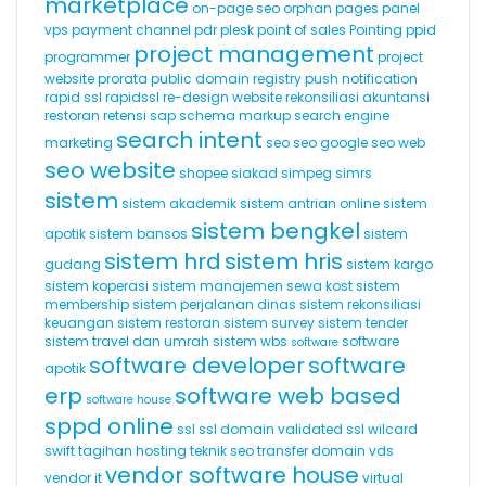
marketplace
on-page seo
orphan pages
panel
vps
payment channel
pdr
plesk
point of sales
Pointing
ppid
project management
programmer
project
website
prorata
public domain registry
push notification
rapid ssl
rapidssl
re-design website
rekonsiliasi akuntansi
restoran
retensi
sap
schema markup
search engine
search intent
marketing
seo
seo google
seo web
seo website
shopee
siakad
simpeg
simrs
sistem
sistem akademik
sistem antrian online
sistem
sistem bengkel
apotik
sistem bansos
sistem
sistem hrd
sistem hris
gudang
sistem kargo
sistem koperasi
sistem manajemen sewa kost
sistem
membership
sistem perjalanan dinas
sistem rekonsiliasi
keuangan
sistem restoran
sistem survey
sistem tender
sistem travel dan umrah
sistem wbs
software
software
software developer
software
apotik
erp
software web based
software house
sppd online
ssl
ssl domain validated
ssl wilcard
swift
tagihan hosting
teknik seo
transfer domain
vds
vendor software house
vendor it
virtual