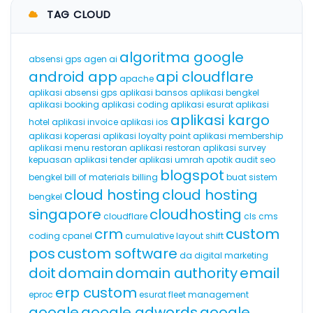
TAG CLOUD
algoritma google
absensi gps
agen ai
android app
api cloudflare
apache
aplikasi absensi gps
aplikasi bansos
aplikasi bengkel
aplikasi booking
aplikasi coding
aplikasi esurat
aplikasi
aplikasi kargo
hotel
aplikasi invoice
aplikasi ios
aplikasi koperasi
aplikasi loyalty point
aplikasi membership
aplikasi menu restoran
aplikasi restoran
aplikasi survey
kepuasan
aplikasi tender
aplikasi umrah
apotik
audit seo
blogspot
bengkel
bill of materials
billing
buat sistem
cloud hosting
cloud hosting
bengkel
singapore
cloudhosting
cloudflare
cls
cms
crm
custom
coding
cpanel
cumulative layout shift
pos
custom software
da
digital marketing
doit
domain
domain authority
email
erp custom
eproc
esurat
fleet management
google
google adwords
google