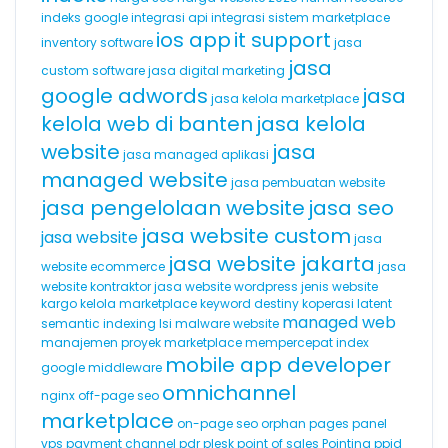
indeks google
integrasi api
integrasi sistem marketplace
ios app
it support
inventory software
jasa
jasa
custom software
jasa digital marketing
google adwords
jasa
jasa kelola marketplace
kelola web di banten
jasa kelola
website
jasa
jasa managed aplikasi
managed website
jasa pembuatan website
jasa pengelolaan website
jasa seo
jasa website custom
jasa website
jasa
jasa website jakarta
website ecommerce
jasa
website kontraktor
jasa website wordpress
jenis website
kargo
kelola marketplace
keyword destiny
koperasi
latent
managed web
semantic indexing
lsi
malware website
manajemen proyek
marketplace
mempercepat index
mobile app developer
google
middleware
omnichannel
nginx
off-page seo
marketplace
on-page seo
orphan pages
panel
vps
payment channel
pdr
plesk
point of sales
Pointing
ppid