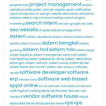
project management
programmer
project
website
prorata
public domain registry
push notification
rapid ssl
rapidssl
re-design website
rekonsiliasi akuntansi
restoran
retensi
sap
schema markup
search engine
search intent
marketing
seo
seo google
seo web
seo website
shopee
siakad
simpeg
simrs
sistem
sistem akademik
sistem antrian online
sistem
sistem bengkel
apotik
sistem bansos
sistem
sistem hrd
sistem hris
gudang
sistem kargo
sistem koperasi
sistem manajemen sewa kost
sistem
membership
sistem perjalanan dinas
sistem rekonsiliasi
keuangan
sistem restoran
sistem survey
sistem tender
sistem travel dan umrah
sistem wbs
software
software
software developer
software
apotik
erp
software web based
software house
sppd online
ssl
ssl domain validated
ssl wilcard
swift
tagihan hosting
teknik seo
transfer domain
vds
vendor software house
vendor it
virtual
vps
vps
dedicated server
virtual private server