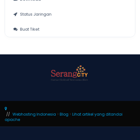
Status Jaringan
Buat Tiket
Webhosting Indonesia
>
Blog
>
Lihat artikel yang ditandai
apache