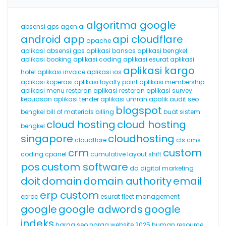
algoritma google
absensi gps
agen ai
android app
api cloudflare
apache
aplikasi absensi gps
aplikasi bansos
aplikasi bengkel
aplikasi booking
aplikasi coding
aplikasi esurat
aplikasi
aplikasi kargo
hotel
aplikasi invoice
aplikasi ios
aplikasi koperasi
aplikasi loyalty point
aplikasi membership
aplikasi menu restoran
aplikasi restoran
aplikasi survey
kepuasan
aplikasi tender
aplikasi umrah
apotik
audit seo
blogspot
bengkel
bill of materials
billing
buat sistem
cloud hosting
cloud hosting
bengkel
singapore
cloudhosting
cloudflare
cls
cms
crm
custom
coding
cpanel
cumulative layout shift
pos
custom software
da
digital marketing
doit
domain
domain authority
email
erp custom
eproc
esurat
fleet management
google
google adwords
google
indeks
harga seo
harga website 2025
human resource