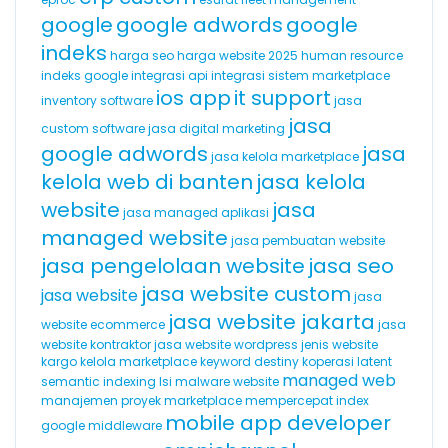
google
google adwords
google
indeks
harga seo
harga website 2025
human resource
indeks google
integrasi api
integrasi sistem marketplace
ios app
it support
inventory software
jasa
jasa
custom software
jasa digital marketing
google adwords
jasa
jasa kelola marketplace
kelola web di banten
jasa kelola
website
jasa
jasa managed aplikasi
managed website
jasa pembuatan website
jasa pengelolaan website
jasa seo
jasa website custom
jasa website
jasa
jasa website jakarta
website ecommerce
jasa
website kontraktor
jasa website wordpress
jenis website
kargo
kelola marketplace
keyword destiny
koperasi
latent
managed web
semantic indexing
lsi
malware website
manajemen proyek
marketplace
mempercepat index
mobile app developer
google
middleware