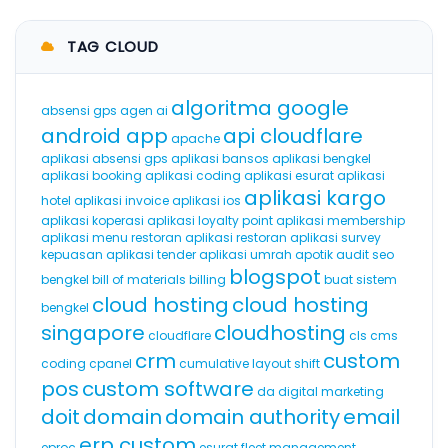
TAG CLOUD
algoritma google
absensi gps
agen ai
android app
api cloudflare
apache
aplikasi absensi gps
aplikasi bansos
aplikasi bengkel
aplikasi booking
aplikasi coding
aplikasi esurat
aplikasi
aplikasi kargo
hotel
aplikasi invoice
aplikasi ios
aplikasi koperasi
aplikasi loyalty point
aplikasi membership
aplikasi menu restoran
aplikasi restoran
aplikasi survey
kepuasan
aplikasi tender
aplikasi umrah
apotik
audit seo
blogspot
bengkel
bill of materials
billing
buat sistem
cloud hosting
cloud hosting
bengkel
singapore
cloudhosting
cloudflare
cls
cms
crm
custom
coding
cpanel
cumulative layout shift
pos
custom software
da
digital marketing
doit
domain
domain authority
email
erp custom
eproc
esurat
fleet management