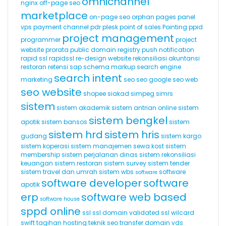
omnichannel
nginx
off-page seo
marketplace
on-page seo
orphan pages
panel
vps
payment channel
pdr
plesk
point of sales
Pointing
ppid
project management
programmer
project
website
prorata
public domain registry
push notification
rapid ssl
rapidssl
re-design website
rekonsiliasi akuntansi
restoran
retensi
sap
schema markup
search engine
search intent
marketing
seo
seo google
seo web
seo website
shopee
siakad
simpeg
simrs
sistem
sistem akademik
sistem antrian online
sistem
sistem bengkel
apotik
sistem bansos
sistem
sistem hrd
sistem hris
gudang
sistem kargo
sistem koperasi
sistem manajemen sewa kost
sistem
membership
sistem perjalanan dinas
sistem rekonsiliasi
keuangan
sistem restoran
sistem survey
sistem tender
sistem travel dan umrah
sistem wbs
software
software
software developer
software
apotik
erp
software web based
software house
sppd online
ssl
ssl domain validated
ssl wilcard
swift
tagihan hosting
teknik seo
transfer domain
vds