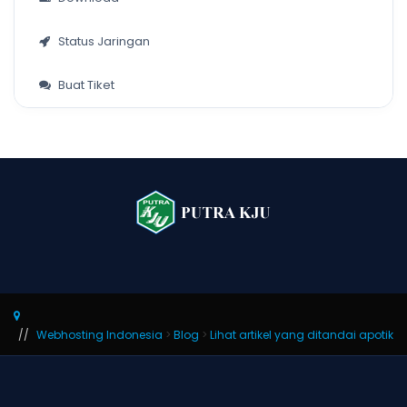
Status Jaringan
Buat Tiket
Webhosting Indonesia
>
Blog
>
Lihat artikel yang ditandai apotik