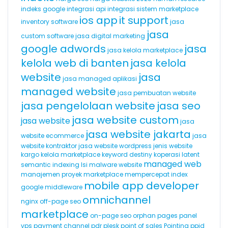
indeks google
integrasi api
integrasi sistem marketplace
ios app
it support
inventory software
jasa
jasa
custom software
jasa digital marketing
google adwords
jasa
jasa kelola marketplace
kelola web di banten
jasa kelola
website
jasa
jasa managed aplikasi
managed website
jasa pembuatan website
jasa pengelolaan website
jasa seo
jasa website custom
jasa website
jasa
jasa website jakarta
website ecommerce
jasa
website kontraktor
jasa website wordpress
jenis website
kargo
kelola marketplace
keyword destiny
koperasi
latent
managed web
semantic indexing
lsi
malware website
manajemen proyek
marketplace
mempercepat index
mobile app developer
google
middleware
omnichannel
nginx
off-page seo
marketplace
on-page seo
orphan pages
panel
vps
payment channel
pdr
plesk
point of sales
Pointing
ppid