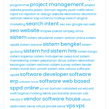
project management
programmer
project
website
prorata
public domain registry
push notification
rapid ssl
rapidssl
re-design website
rekonsiliasi akuntansi
restoran
retensi
sap
schema markup
search engine
search intent
marketing
seo
seo google
seo web
seo website
shopee
siakad
simpeg
simrs
sistem
sistem akademik
sistem antrian online
sistem
sistem bengkel
apotik
sistem bansos
sistem
sistem hrd
sistem hris
gudang
sistem kargo
sistem koperasi
sistem manajemen sewa kost
sistem
membership
sistem perjalanan dinas
sistem rekonsiliasi
keuangan
sistem restoran
sistem survey
sistem tender
sistem travel dan umrah
sistem wbs
software
software
software developer
software
apotik
erp
software web based
software house
sppd online
ssl
ssl domain validated
ssl wilcard
swift
tagihan hosting
teknik seo
transfer domain
vds
vendor software house
vendor it
virtual
vps
vps
dedicated server
virtual private server