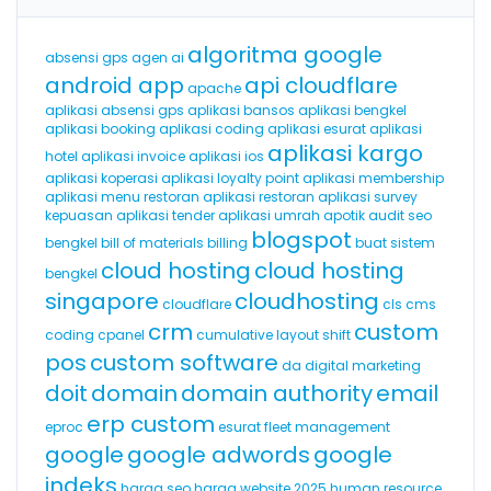
algoritma google
absensi gps
agen ai
android app
api cloudflare
apache
aplikasi absensi gps
aplikasi bansos
aplikasi bengkel
aplikasi booking
aplikasi coding
aplikasi esurat
aplikasi
aplikasi kargo
hotel
aplikasi invoice
aplikasi ios
aplikasi koperasi
aplikasi loyalty point
aplikasi membership
aplikasi menu restoran
aplikasi restoran
aplikasi survey
kepuasan
aplikasi tender
aplikasi umrah
apotik
audit seo
blogspot
bengkel
bill of materials
billing
buat sistem
cloud hosting
cloud hosting
bengkel
singapore
cloudhosting
cloudflare
cls
cms
crm
custom
coding
cpanel
cumulative layout shift
pos
custom software
da
digital marketing
doit
domain
domain authority
email
erp custom
eproc
esurat
fleet management
google
google adwords
google
indeks
harga seo
harga website 2025
human resource