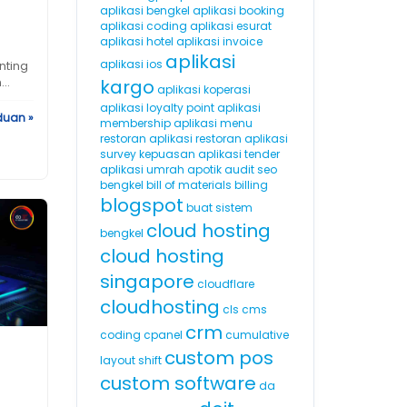
aplikasi bengkel
aplikasi booking
aplikasi coding
aplikasi esurat
aplikasi hotel
aplikasi invoice
aplikasi
aplikasi ios
nting
..
kargo
aplikasi koperasi
aplikasi loyalty point
aplikasi
duan »
membership
aplikasi menu
restoran
aplikasi restoran
aplikasi
survey kepuasan
aplikasi tender
aplikasi umrah
apotik
audit seo
bengkel
bill of materials
billing
blogspot
buat sistem
cloud hosting
bengkel
cloud hosting
singapore
cloudflare
cloudhosting
cls
cms
crm
coding
cpanel
cumulative
custom pos
layout shift
custom software
da