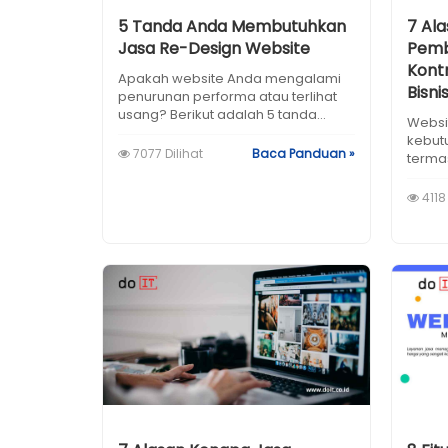
5 Tanda Anda Membutuhkan
7 Al
Jasa Re-Design Website
Pemb
Kont
Apakah website Anda mengalami
Bisni
penurunan performa atau terlihat
usang? Berikut adalah 5 tanda...
Websi
kebutu
7077 Dilihat
Baca Panduan »
terma
4118 