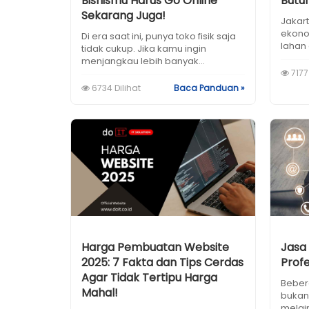
Bisnismu Harus Go Online
Butu
Sekarang Juga!
Jakart
ekono
Di era saat ini, punya toko fisik saja
lahan 
tidak cukup. Jika kamu ingin
menjangkau lebih banyak...
7177 
6734 Dilihat
Baca Panduan »
Harga Pembuatan Website
Jasa
2025: 7 Fakta dan Tips Cerdas
Profe
Agar Tidak Tertipu Harga
Beber
Mahal!
bukan
melain