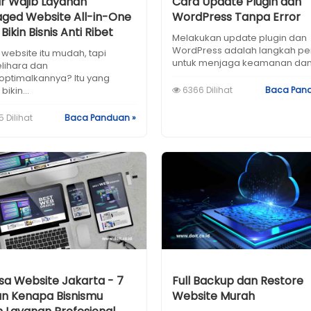
ur Wajib Layanan
Cara Update Plugin dan
ged Website All-in-One
WordPress Tanpa Error
Bikin Bisnis Anti Ribet
Melakukan update plugin dan
WordPress adalah langkah pe
website itu mudah, tapi
untuk menjaga keamanan dan.
ihara dan
ptimalkannya? Itu yang
bikin...
6366 Dilihat
Baca Pan
 Dilihat
Baca Panduan »
sa Website Jakarta - 7
Full Backup dan Restore
an Kenapa Bisnismu
Website Murah