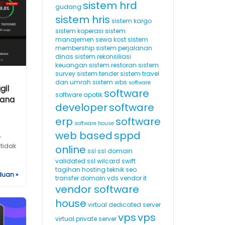
sistem hrd
gudang
sistem hris
sistem kargo
sistem koperasi
sistem
manajemen sewa kost
sistem
membership
sistem perjalanan
dinas
sistem rekonsiliasi
keuangan
sistem restoran
sistem
survey
sistem tender
sistem travel
dan umrah
sistem wbs
software
gil
software
software apotik
Mana
developer
software
erp
software
software house
web based
sppd
-
 tidak
online
ssl
ssl domain
validated
ssl wilcard
swift
tagihan hosting
teknik seo
duan »
transfer domain
vds
vendor it
vendor software
house
virtual dedicated server
vps
vps
virtual private server