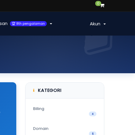
0
san
Akun
🏆 8th pengalaman
KATEGORI
Billing
4
Domain
6