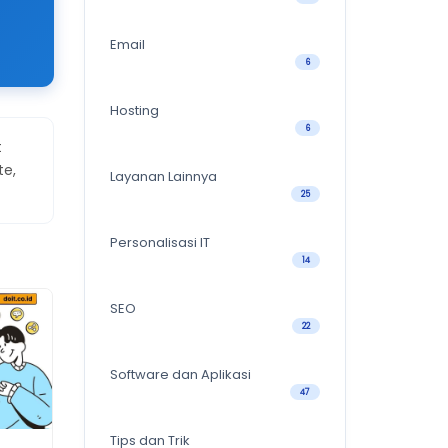
Email
6
Hosting
6
t
te,
Layanan Lainnya
25
Personalisasi IT
14
SEO
22
Software dan Aplikasi
47
Tips dan Trik