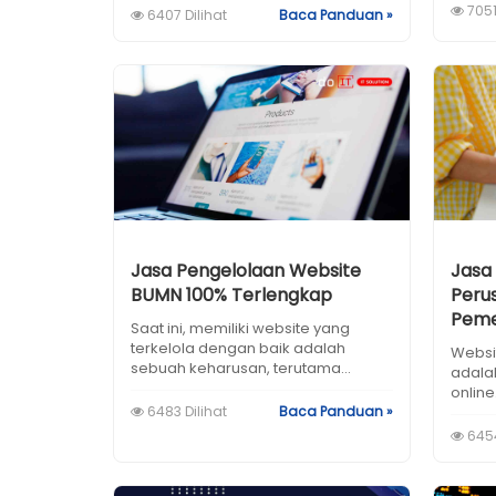
7051
6407 Dilihat
Baca Panduan »
Jasa Pengelolaan Website
Jasa
BUMN 100% Terlengkap
Peru
Peme
Saat ini, memiliki website yang
terkelola dengan baik adalah
Websit
sebuah keharusan, terutama...
adala
online
6483 Dilihat
Baca Panduan »
6454