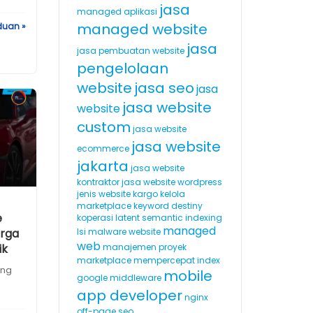
jasa
managed aplikasi
managed website
duan »
jasa
jasa pembuatan website
pengelolaan
website
jasa seo
jasa
jasa website
website
custom
jasa website
jasa website
ecommerce
jakarta
jasa website
kontraktor
jasa website wordpress
jenis website
kargo
kelola
marketplace
keyword destiny
e
koperasi
latent semantic indexing
managed
arga
lsi
malware website
web
ik
manajemen proyek
marketplace
mempercepat index
ang
mobile
google
middleware
n
app developer
nginx
off-page seo