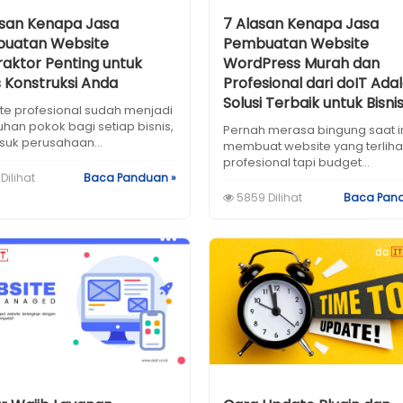
asan Kenapa Jasa
7 Alasan Kenapa Jasa
uatan Website
Pembuatan Website
raktor Penting untuk
WordPress Murah dan
s Konstruksi Anda
Profesional dari doIT Ada
Solusi Terbaik untuk Bisn
te profesional sudah menjadi
han pokok bagi setiap bisnis,
Pernah merasa bingung saat i
suk perusahaan...
membuat website yang terliha
profesional tapi budget...
Dilihat
Baca Panduan »
5859 Dilihat
Baca Pan