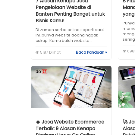
7 Alasan Kenapa Jasa
8 Fit
Pengelolaan Website di
Mana
Banten Penting Banget untuk
yang 
Bisnis Kamu!
Punya 
memel
Di zaman serba online seperti saat
mengo
ini, punya website doang nggak
sering 
cukup. Kamu butuh website...
6985
5187 Dilihat
Baca Panduan »
🔥 Jasa Website Ecommerce
🚀 Ja
Terbaik: 9 Alasan Kenapa
Alas