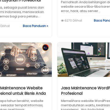
h Layanan Profesional
Pernahkah Anda kehilangan d
website secara tiba-tiba kare
a, sebagai pusat bisnis dan
error, hack, atau server...
mi Indonesia, menawarkan
emas bagi para pelaku...
6270 Dilihat
Baca Pan
Dilihat
Baca Panduan »
 Maintenance Website
Jasa Maintenance WordP
sional untuk Bisnis Anda
Profesional
apa tahun terakhir, website
Memelihara website WordPre
 sekadar tempat informasi,
membutuhkan waktu, keahlian
kan aset bisnis...
konsistensi. Jika Anda tidak...