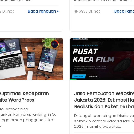
 Dilihat
Baca Panduan »
6933 Dilihat
Baca Pan
 Optimasi Kecepatan
Jasa Pembuatan Websit
ite WordPress
Jakarta 2026: Estimasi H
Realistis dan Paket Terba
te lambat bisa
unkan konversi, ranking SEO,
Di tengah persaingan bisnis y
engalaman pengguna. Jika
semakin ketat di Jakarta tahu
.
2026, memiliki website...