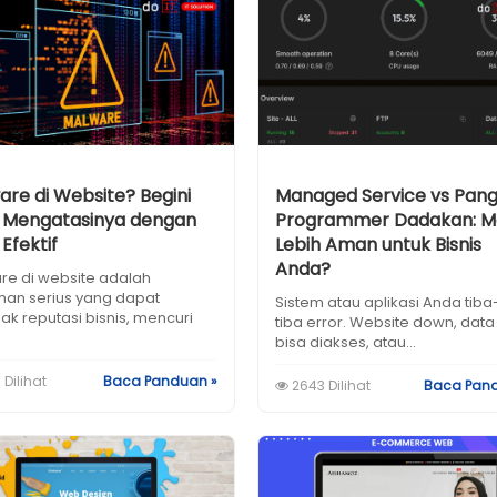
are di Website? Begini
Managed Service vs Pang
 Mengatasinya dengan
Programmer Dadakan: 
Efektif
Lebih Aman untuk Bisnis
Anda?
re di website adalah
an serius yang dapat
Sistem atau aplikasi Anda tiba
k reputasi bisnis, mencuri
tiba error. Website down, data
bisa diakses, atau...
 Dilihat
Baca Panduan »
2643 Dilihat
Baca Pan