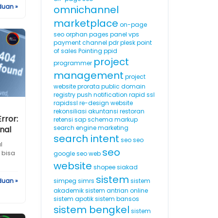
duan »
omnichannel
marketplace
on-page
seo
orphan pages
panel vps
payment channel
pdr
plesk
point
of sales
Pointing
ppid
project
programmer
management
project
website
prorata
public domain
registry
push notification
rapid ssl
rapidssl
re-design website
rekonsiliasi akuntansi
restoran
rror:
retensi
sap
schema markup
search engine marketing
nal
search intent
seo
seo
l
seo
 bisa
google
seo web
website
shopee
siakad
sistem
duan »
simpeg
simrs
sistem
akademik
sistem antrian online
sistem apotik
sistem bansos
sistem bengkel
sistem