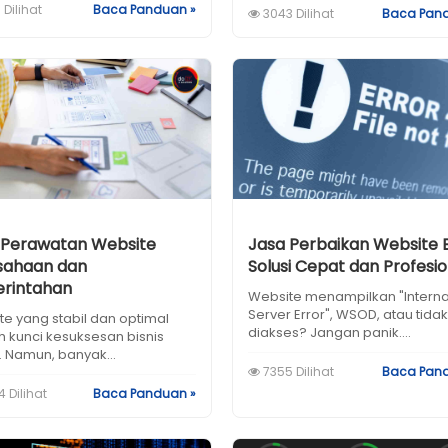
 Dilihat
Baca Panduan »
3043 Dilihat
Baca Pan
 Perawatan Website
Jasa Perbaikan Website E
sahaan dan
Solusi Cepat dan Profesio
rintahan
Website menampilkan "Interna
Server Error", WSOD, atau tidak
e yang stabil dan optimal
diakses? Jangan panik....
h kunci kesuksesan bisnis
. Namun, banyak...
7355 Dilihat
Baca Pan
 Dilihat
Baca Panduan »