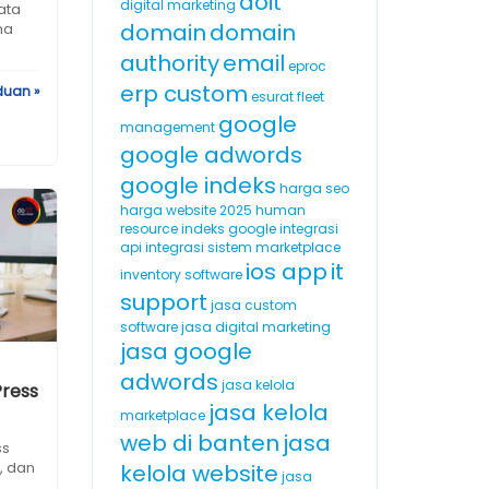
doit
digital marketing
ata
domain
domain
na
authority
email
eproc
erp custom
duan »
esurat
fleet
google
management
google adwords
google indeks
harga seo
harga website 2025
human
resource
indeks google
integrasi
api
integrasi sistem marketplace
ios app
it
inventory software
support
jasa custom
software
jasa digital marketing
jasa google
adwords
jasa kelola
ress
jasa kelola
marketplace
web di banten
jasa
ss
, dan
kelola website
jasa