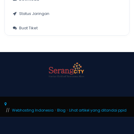
Status Jaringan
Buat Tiket
Webhosting Indonesia
>
Blog
>
Lihat artikel yang ditandai ppid