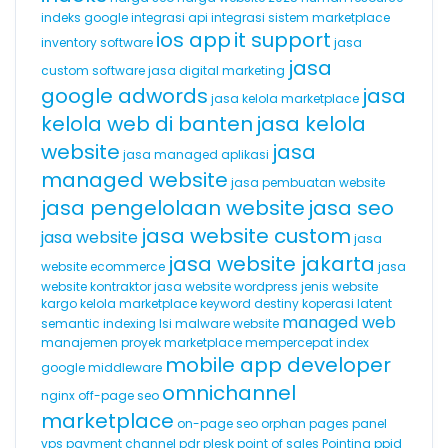
indeks google
integrasi api
integrasi sistem marketplace
ios app
it support
inventory software
jasa
jasa
custom software
jasa digital marketing
google adwords
jasa
jasa kelola marketplace
kelola web di banten
jasa kelola
website
jasa
jasa managed aplikasi
managed website
jasa pembuatan website
jasa pengelolaan website
jasa seo
jasa website custom
jasa website
jasa
jasa website jakarta
website ecommerce
jasa
website kontraktor
jasa website wordpress
jenis website
kargo
kelola marketplace
keyword destiny
koperasi
latent
managed web
semantic indexing
lsi
malware website
manajemen proyek
marketplace
mempercepat index
mobile app developer
google
middleware
omnichannel
nginx
off-page seo
marketplace
on-page seo
orphan pages
panel
vps
payment channel
pdr
plesk
point of sales
Pointing
ppid