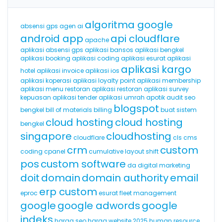
algoritma google
absensi gps
agen ai
android app
api cloudflare
apache
aplikasi absensi gps
aplikasi bansos
aplikasi bengkel
aplikasi booking
aplikasi coding
aplikasi esurat
aplikasi
aplikasi kargo
hotel
aplikasi invoice
aplikasi ios
aplikasi koperasi
aplikasi loyalty point
aplikasi membership
aplikasi menu restoran
aplikasi restoran
aplikasi survey
kepuasan
aplikasi tender
aplikasi umrah
apotik
audit seo
blogspot
bengkel
bill of materials
billing
buat sistem
cloud hosting
cloud hosting
bengkel
singapore
cloudhosting
cloudflare
cls
cms
crm
custom
coding
cpanel
cumulative layout shift
pos
custom software
da
digital marketing
doit
domain
domain authority
email
erp custom
eproc
esurat
fleet management
google
google adwords
google
indeks
harga seo
harga website 2025
human resource