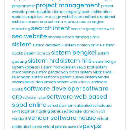
project management
programmer
project
website
prorata
public domain registry
push notification
rapid ssl
rapidssl
re-design website
rekonsiliasi akuntansi
restoran
retensi
sap
schema markup
search engine
search intent
marketing
seo
seo google
seo web
seo website
shopee
siakad
simpeg
simrs
sistem
sistem akademik
sistem antrian online
sistem
sistem bengkel
apotik
sistem bansos
sistem
sistem hrd
sistem hris
gudang
sistem kargo
sistem koperasi
sistem manajemen sewa kost
sistem
membership
sistem perjalanan dinas
sistem rekonsiliasi
keuangan
sistem restoran
sistem survey
sistem tender
sistem travel dan umrah
sistem wbs
software
software
software developer
software
apotik
erp
software web based
software house
sppd online
ssl
ssl domain validated
ssl wilcard
swift
tagihan hosting
teknik seo
transfer domain
vds
vendor software house
vendor it
virtual
vps
vps
dedicated server
virtual private server