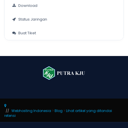
Download
Status Jaringan
Buat Tiket
Webhosting Indonesia
>
Blog
>
Lihat artikel yang ditandai
retensi