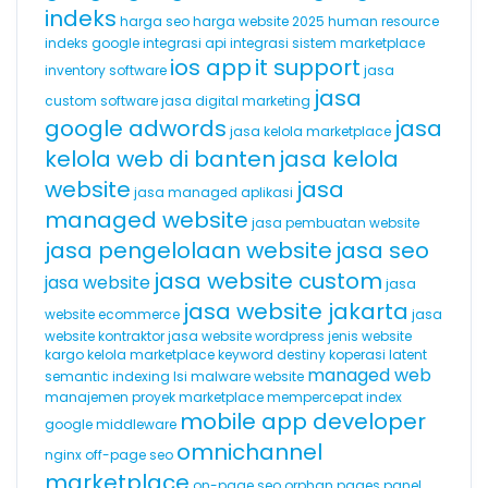
indeks
harga seo
harga website 2025
human resource
indeks google
integrasi api
integrasi sistem marketplace
ios app
it support
inventory software
jasa
jasa
custom software
jasa digital marketing
google adwords
jasa
jasa kelola marketplace
kelola web di banten
jasa kelola
website
jasa
jasa managed aplikasi
managed website
jasa pembuatan website
jasa pengelolaan website
jasa seo
jasa website custom
jasa website
jasa
jasa website jakarta
website ecommerce
jasa
website kontraktor
jasa website wordpress
jenis website
kargo
kelola marketplace
keyword destiny
koperasi
latent
managed web
semantic indexing
lsi
malware website
manajemen proyek
marketplace
mempercepat index
mobile app developer
google
middleware
omnichannel
nginx
off-page seo
marketplace
on-page seo
orphan pages
panel