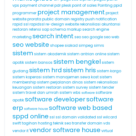
vps
payment channel
pdr
plesk
point of sales
Pointing
ppid
project management
programmer
project
website
prorata
public domain registry
push notification
rapid ssl
rapidssl
re-design website
rekonsiliasi akuntansi
restoran
retensi
sap
schema markup
search engine
search intent
marketing
seo
seo google
seo web
seo website
shopee
siakad
simpeg
simrs
sistem
sistem akademik
sistem antrian online
sistem
sistem bengkel
apotik
sistem bansos
sistem
sistem hrd
sistem hris
gudang
sistem kargo
sistem koperasi
sistem manajemen sewa kost
sistem
membership
sistem perjalanan dinas
sistem rekonsiliasi
keuangan
sistem restoran
sistem survey
sistem tender
sistem travel dan umrah
sistem wbs
software
software
software developer
software
apotik
erp
software web based
software house
sppd online
ssl
ssl domain validated
ssl wilcard
swift
tagihan hosting
teknik seo
transfer domain
vds
vendor software house
vendor it
virtual