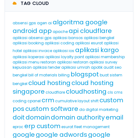
TAG CLOUD
algoritma google
absensi gps
agen ai
android app
api cloudflare
apache
aplikasi absensi gps
aplikasi bansos
aplikasi bengkel
aplikasi booking
aplikasi coding
aplikasi esurat
aplikasi
aplikasi kargo
hotel
aplikasi invoice
aplikasi ios
aplikasi koperasi
aplikasi loyalty point
aplikasi membership
aplikasi menu restoran
aplikasi restoran
aplikasi survey
kepuasan
aplikasi tender
aplikasi umrah
apotik
audit seo
blogspot
bengkel
bill of materials
billing
buat sistem
cloud hosting
cloud hosting
bengkel
singapore
cloudhosting
cloudflare
cls
cms
crm
custom
coding
cpanel
cumulative layout shift
pos
custom software
da
digital marketing
doit
domain
domain authority
email
erp custom
eproc
esurat
fleet management
google
google adwords
google