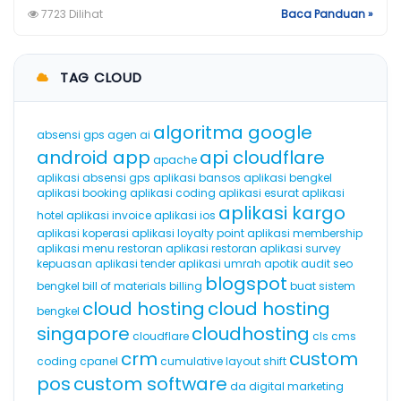
7723 Dilihat
Baca Panduan »
TAG CLOUD
algoritma google
absensi gps
agen ai
android app
api cloudflare
apache
aplikasi absensi gps
aplikasi bansos
aplikasi bengkel
aplikasi booking
aplikasi coding
aplikasi esurat
aplikasi
aplikasi kargo
hotel
aplikasi invoice
aplikasi ios
aplikasi koperasi
aplikasi loyalty point
aplikasi membership
aplikasi menu restoran
aplikasi restoran
aplikasi survey
kepuasan
aplikasi tender
aplikasi umrah
apotik
audit seo
blogspot
bengkel
bill of materials
billing
buat sistem
cloud hosting
cloud hosting
bengkel
singapore
cloudhosting
cloudflare
cls
cms
crm
custom
coding
cpanel
cumulative layout shift
pos
custom software
da
digital marketing