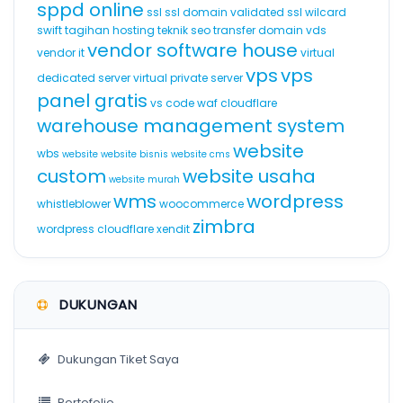
sppd online
ssl
ssl domain validated
ssl wilcard
swift
tagihan hosting
teknik seo
transfer domain
vds
vendor software house
vendor it
virtual
vps
vps
dedicated server
virtual private server
panel gratis
vs code
waf cloudflare
warehouse management system
website
wbs
website
website bisnis
website cms
custom
website usaha
website murah
wms
wordpress
whistleblower
woocommerce
zimbra
wordpress cloudflare
xendit
DUKUNGAN
Dukungan Tiket Saya
Portofolio