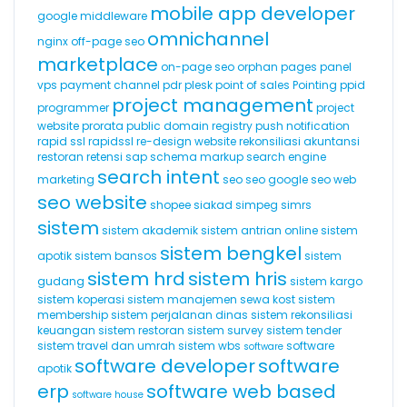
mobile app developer
google
middleware
omnichannel
nginx
off-page seo
marketplace
on-page seo
orphan pages
panel
vps
payment channel
pdr
plesk
point of sales
Pointing
ppid
project management
programmer
project
website
prorata
public domain registry
push notification
rapid ssl
rapidssl
re-design website
rekonsiliasi akuntansi
restoran
retensi
sap
schema markup
search engine
search intent
marketing
seo
seo google
seo web
seo website
shopee
siakad
simpeg
simrs
sistem
sistem akademik
sistem antrian online
sistem
sistem bengkel
apotik
sistem bansos
sistem
sistem hrd
sistem hris
gudang
sistem kargo
sistem koperasi
sistem manajemen sewa kost
sistem
membership
sistem perjalanan dinas
sistem rekonsiliasi
keuangan
sistem restoran
sistem survey
sistem tender
sistem travel dan umrah
sistem wbs
software
software
software developer
software
apotik
erp
software web based
software house