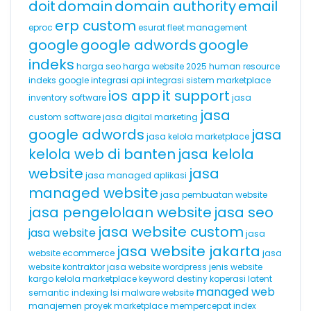
doit
domain
domain authority
email
erp custom
eproc
esurat
fleet management
google
google adwords
google
indeks
harga seo
harga website 2025
human resource
indeks google
integrasi api
integrasi sistem marketplace
ios app
it support
inventory software
jasa
jasa
custom software
jasa digital marketing
google adwords
jasa
jasa kelola marketplace
kelola web di banten
jasa kelola
website
jasa
jasa managed aplikasi
managed website
jasa pembuatan website
jasa pengelolaan website
jasa seo
jasa website custom
jasa website
jasa
jasa website jakarta
website ecommerce
jasa
website kontraktor
jasa website wordpress
jenis website
kargo
kelola marketplace
keyword destiny
koperasi
latent
managed web
semantic indexing
lsi
malware website
manajemen proyek
marketplace
mempercepat index