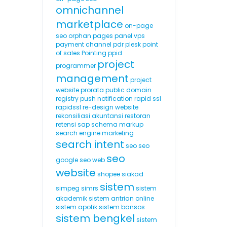
omnichannel
marketplace
on-page
seo
orphan pages
panel vps
payment channel
pdr
plesk
point
of sales
Pointing
ppid
project
programmer
management
project
website
prorata
public domain
registry
push notification
rapid ssl
rapidssl
re-design website
rekonsiliasi akuntansi
restoran
retensi
sap
schema markup
search engine marketing
search intent
seo
seo
seo
google
seo web
website
shopee
siakad
sistem
simpeg
simrs
sistem
akademik
sistem antrian online
sistem apotik
sistem bansos
sistem bengkel
sistem