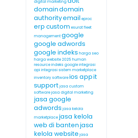
doit
digital marketing
domain
domain
authority
email
eproc
erp custom
esurat
fleet
google
management
google adwords
google indeks
harga seo
harga website 2025
human
resource
indeks google
integrasi
api
integrasi sistem marketplace
ios app
it
inventory software
support
jasa custom
software
jasa digital marketing
jasa google
adwords
jasa kelola
jasa kelola
marketplace
web di banten
jasa
kelola website
jasa