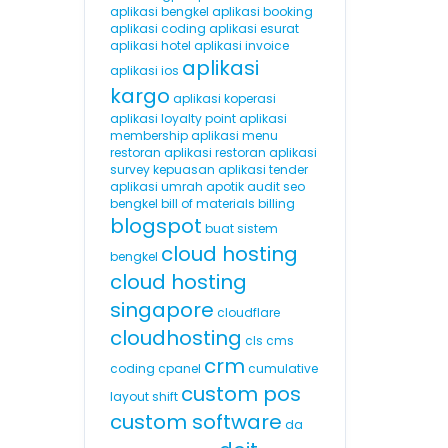
aplikasi bengkel
aplikasi booking
aplikasi coding
aplikasi esurat
aplikasi hotel
aplikasi invoice
aplikasi
aplikasi ios
kargo
aplikasi koperasi
aplikasi loyalty point
aplikasi
membership
aplikasi menu
restoran
aplikasi restoran
aplikasi
survey kepuasan
aplikasi tender
aplikasi umrah
apotik
audit seo
bengkel
bill of materials
billing
blogspot
buat sistem
cloud hosting
bengkel
cloud hosting
singapore
cloudflare
cloudhosting
cls
cms
crm
coding
cpanel
cumulative
custom pos
layout shift
custom software
da