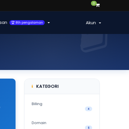
0
san
Akun
🏆 8th pengalaman
KATEGORI
Billing
4
Domain
6