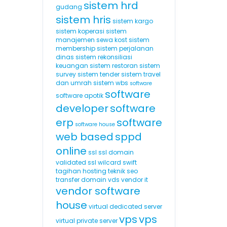
sistem hrd
gudang
sistem hris
sistem kargo
sistem koperasi
sistem
manajemen sewa kost
sistem
membership
sistem perjalanan
dinas
sistem rekonsiliasi
keuangan
sistem restoran
sistem
survey
sistem tender
sistem travel
dan umrah
sistem wbs
software
software
software apotik
developer
software
erp
software
software house
web based
sppd
online
ssl
ssl domain
validated
ssl wilcard
swift
tagihan hosting
teknik seo
transfer domain
vds
vendor it
vendor software
house
virtual dedicated server
vps
vps
virtual private server