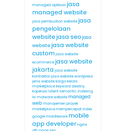
jasa
managed aplikasi
managed website
jasa
jasa pembuatan website
pengelolaan
website
jasa seo
jasa
jasa website
website
custom
jasa website
jasa website
ecommerce
jakarta
jasa website
kontraktor
jasa website wordpress
jenis website
kargo
kelola
marketplace
keyword destiny
koperasi
latent semantic indexing
managed
lsi
malware website
web
manajemen proyek
marketplace
mempercepat index
mobile
google
middleware
app developer
nginx
off-page seo