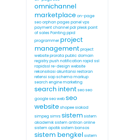
omnichannel
marketplace
on-page
seo
orphan pages
panel vps
payment channel
pdr
plesk
point
of sales
Pointing
ppid
project
programmer
management
project
website
prorata
public domain
registry
push notification
rapid ssl
rapidssl
re-design website
rekonsiliasi akuntansi
restoran
retensi
sap
schema markup
search engine marketing
search intent
seo
seo
seo
google
seo web
website
shopee
siakad
sistem
simpeg
simrs
sistem
akademik
sistem antrian online
sistem apotik
sistem bansos
sistem bengkel
sistem