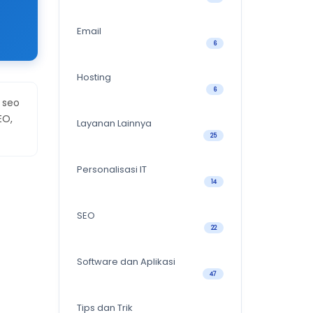
Email
6
Hosting
6
 seo
EO,
Layanan Lainnya
25
Personalisasi IT
14
SEO
22
Software dan Aplikasi
47
Tips dan Trik