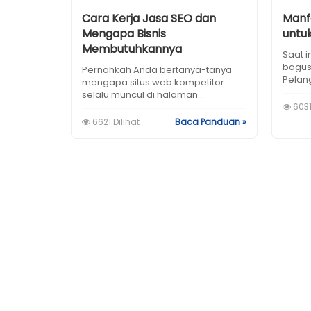
Cara Kerja Jasa SEO dan
Manf
Mengapa Bisnis
untu
Membutuhkannya
Saat i
bagus 
Pernahkah Anda bertanya-tanya
Pelang
mengapa situs web kompetitor
selalu muncul di halaman...
6031
6621 Dilihat
Baca Panduan »