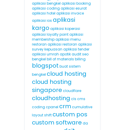
aplikasi bengkel
aplikasi booking
aplikasi coding
aplikasi esurat
aplikasi hotel
aplikasi invoice
aplikasi
aplikasi ios
kargo
aplikasi koperasi
aplikasi loyalty point
aplikasi
membership
aplikasi menu
restoran
aplikasi restoran
aplikasi
survey kepuasan
aplikasi tender
aplikasi umrah
apotik
audit seo
bengkel
bill of materials
billing
blogspot
buat sistem
cloud hosting
bengkel
cloud hosting
singapore
cloudflare
cloudhosting
cls
cms
crm
coding
cpanel
cumulative
custom pos
layout shift
custom software
da