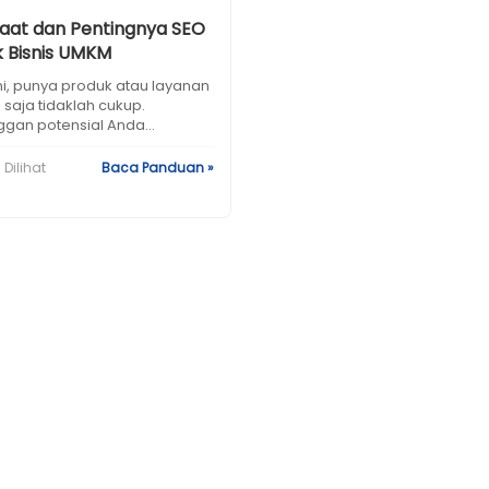
aat dan Pentingnya SEO
k Bisnis UMKM
ni, punya produk atau layanan
saja tidaklah cukup.
gan potensial Anda...
 Dilihat
Baca Panduan »