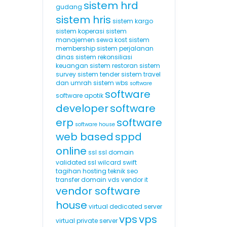
sistem hrd
gudang
sistem hris
sistem kargo
sistem koperasi
sistem
manajemen sewa kost
sistem
membership
sistem perjalanan
dinas
sistem rekonsiliasi
keuangan
sistem restoran
sistem
survey
sistem tender
sistem travel
dan umrah
sistem wbs
software
software
software apotik
developer
software
erp
software
software house
web based
sppd
online
ssl
ssl domain
validated
ssl wilcard
swift
tagihan hosting
teknik seo
transfer domain
vds
vendor it
vendor software
house
virtual dedicated server
vps
vps
virtual private server