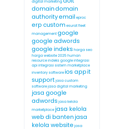
doit
digital marketing
domain
domain
authority
email
eproc
erp custom
esurat
fleet
google
management
google adwords
google indeks
harga seo
harga website 2025
human
resource
indeks google
integrasi
api
integrasi sistem marketplace
ios app
it
inventory software
support
jasa custom
software
jasa digital marketing
jasa google
adwords
jasa kelola
jasa kelola
marketplace
web di banten
jasa
kelola website
jasa