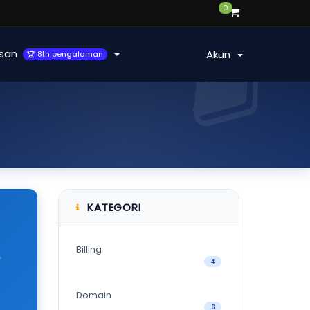
0
san
Akun
🏆 8th pengalaman
KATEGORI
Billing
4
Domain
6