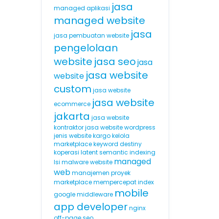
jasa
managed aplikasi
managed website
jasa
jasa pembuatan website
pengelolaan
website
jasa seo
jasa
jasa website
website
custom
jasa website
jasa website
ecommerce
jakarta
jasa website
kontraktor
jasa website wordpress
jenis website
kargo
kelola
marketplace
keyword destiny
koperasi
latent semantic indexing
managed
lsi
malware website
web
manajemen proyek
marketplace
mempercepat index
mobile
google
middleware
app developer
nginx
off-page seo