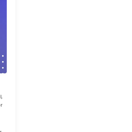
l,
er