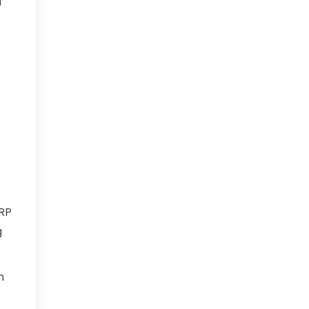
T
RP
g
m