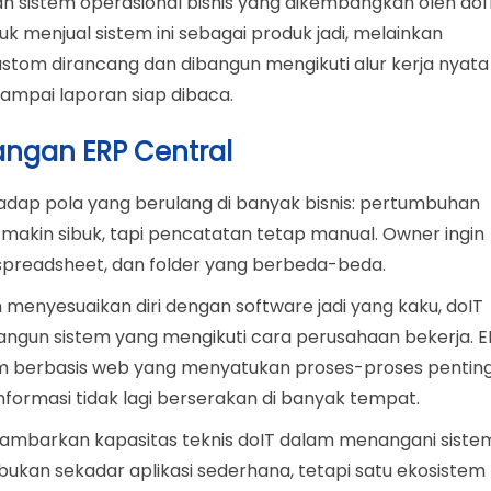
ah sistem operasional bisnis yang dikembangkan oleh doI
k menjual sistem ini sebagai produk jadi, melainkan
tom dirancang dan dibangun mengikuti alur kerja nyata
ampai laporan siap dibaca.
ngan ERP Central
adap pola yang berulang di banyak bisnis: pertumbuhan
 makin sibuk, tapi pencatatan tetap manual. Owner ingin
, spreadsheet, dan folder yang berbeda-beda.
nyesuaikan diri dengan software jadi yang kaku, doIT
ngun sistem yang mengikuti cara perusahaan bekerja. E
m berbasis web yang menyatukan proses-proses pentin
nformasi tidak lagi berserakan di banyak tempat.
ggambarkan kapasitas teknis doIT dalam menangani siste
ukan sekadar aplikasi sederhana, tetapi satu ekosistem