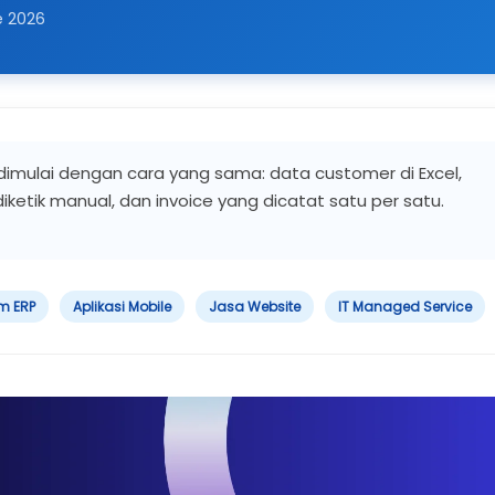
e 2026
 dimulai dengan cara yang sama: data customer di Excel,
ketik manual, dan invoice yang dicatat satu per satu.
m ERP
Aplikasi Mobile
Jasa Website
IT Managed Service