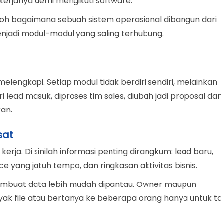
rjanya demi mengikuti software.
oh bagaimana sebuah sistem operasional dibangun dari
enjadi modul-modul yang saling terhubung.
melengkapi. Setiap modul tidak berdiri sendiri, melainkan
ri lead masuk, diproses tim sales, diubah jadi proposal da
ran.
sat
kerja. Di sinilah informasi penting dirangkum: lead baru,
ice yang jatuh tempo, dan ringkasan aktivitas bisnis.
embuat data lebih mudah dipantau. Owner maupun
ak file atau bertanya ke beberapa orang hanya untuk t