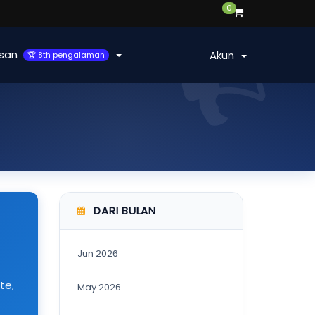
0
san
Akun
🏆 8th pengalaman
DARI BULAN
Jun 2026
te,
May 2026