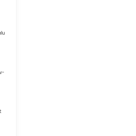
lu
w-
t