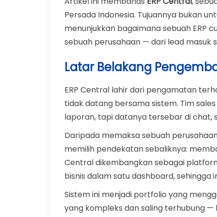
Artikel ini membahas
ERP Central
, sebu
Persada Indonesia. Tujuannya bukan untu
menunjukkan bagaimana sebuah ERP cus
sebuah perusahaan — dari lead masuk s
Latar Belakang Pengemba
ERP Central lahir dari pengamatan terh
tidak datang bersama sistem. Tim sales
laporan, tapi datanya tersebar di chat
Daripada memaksa sebuah perusahaan me
memilih pendekatan sebaliknya: memba
Central dikembangkan sebagai platfor
bisnis dalam satu dashboard, sehingga i
Sistem ini menjadi portfolio yang men
yang kompleks dan saling terhubung — b