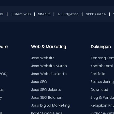
|
|
|
|
|
NDE
Sistem WBS
SIMPEG
e-Budgeting
SPPD Online
ware
Web & Marketing
Dukungan
Jasa Website
Tentang Kam
Jasa Website Murah
Kontak Kami
(POS)
Jasa Web di Jakarta
Portfolio
Jasa SEO
Status Jarin
asi
Jasa SEO Jakarta
Download
ry
Jasa SEO Bulanan
Blog & Pand
Jasa Digital Marketing
Kebijakan Pri
PI
Paket Google Ads
Syarat & Ket