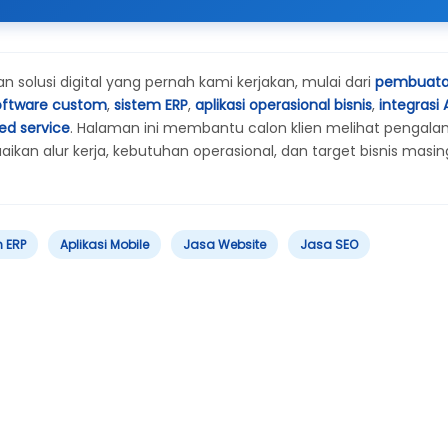
solusi digital yang pernah kami kerjakan, mulai dari
pembuat
oftware custom
,
sistem ERP
,
aplikasi operasional bisnis
,
integrasi 
ed service
. Halaman ini membantu calon klien melihat pengal
an alur kerja, kebutuhan operasional, dan target bisnis masin
 ERP
Aplikasi Mobile
Jasa Website
Jasa SEO