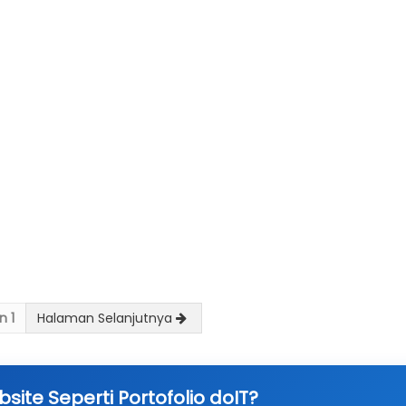
n 1
Halaman Selanjutnya
ite Seperti Portofolio doIT?