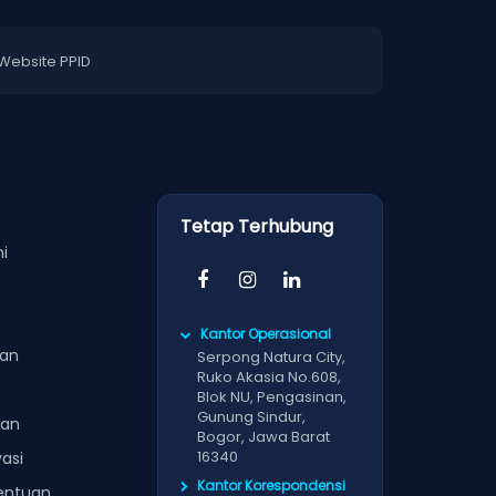
Website PPID
Tetap Terhubung
i
Kantor Operasional
gan
Serpong Natura City,
Ruko Akasia No.608,
Blok NU, Pengasinan,
Gunung Sindur,
uan
Bogor, Jawa Barat
16340
vasi
Kantor Korespondensi
entuan