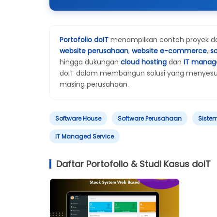
Portofolio doIT
menampilkan contoh proyek dan 
website perusahaan
,
website e-commerce
,
s
hingga dukungan
cloud hosting
dan
IT manag
doIT dalam membangun solusi yang menyesuaik
masing perusahaan.
Software House
Software Perusahaan
Sistem
IT Managed Service
Daftar Portofolio & Studi Kasus doIT