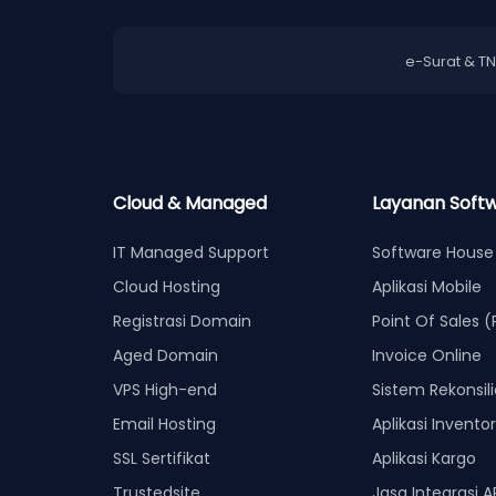
e-Surat & T
Cloud & Managed
Layanan Soft
IT Managed Support
Software House
Cloud Hosting
Aplikasi Mobile
Registrasi Domain
Point Of Sales 
Aged Domain
Invoice Online
VPS High-end
Sistem Rekonsili
Email Hosting
Aplikasi Invento
SSL Sertifikat
Aplikasi Kargo
Trustedsite
Jasa Integrasi A