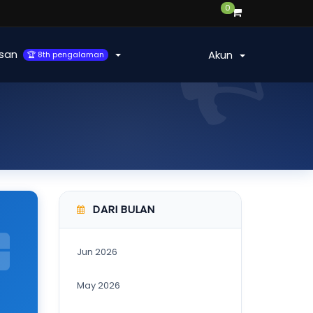
0
san
Akun
🏆 8th pengalaman
DARI BULAN
Jun 2026
May 2026