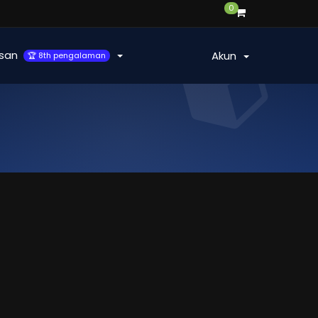
0
san
Akun
🏆 8th pengalaman