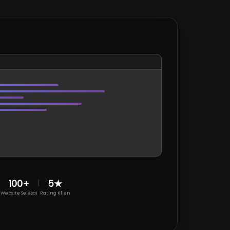
100+
|
5★
Website Selesai
Rating Klien