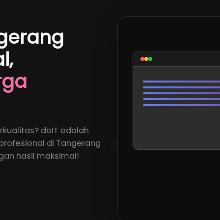
ngerang
l,
rga
kualitas? doIT adalah
profesional di Tangerang
ngan hasil maksimal!