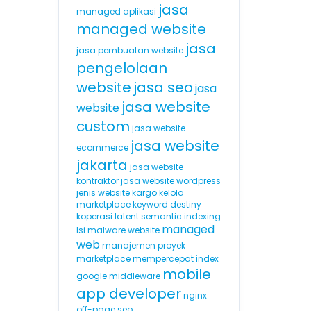
jasa
managed aplikasi
managed website
jasa
jasa pembuatan website
pengelolaan
website
jasa seo
jasa
jasa website
website
custom
jasa website
jasa website
ecommerce
jakarta
jasa website
kontraktor
jasa website wordpress
jenis website
kargo
kelola
marketplace
keyword destiny
koperasi
latent semantic indexing
managed
lsi
malware website
web
manajemen proyek
marketplace
mempercepat index
mobile
google
middleware
app developer
nginx
off-page seo