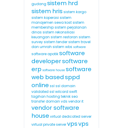
sistem hrd
gudang
sistem hris
sistem kargo
sistem koperasi
sistem
manajemen sewa kost
sistem
membership
sistem perjalanan
dinas
sistem rekonsiliasi
keuangan
sistem restoran
sistem
survey
sistem tender
sistem travel
dan umrah
sistem wbs
software
software
software apotik
developer
software
erp
software
software house
web based
sppd
online
ssl
ssl domain
validated
ssl wilcard
swift
tagihan hosting
teknik seo
transfer domain
vds
vendor it
vendor software
house
virtual dedicated server
vps
vps
virtual private server