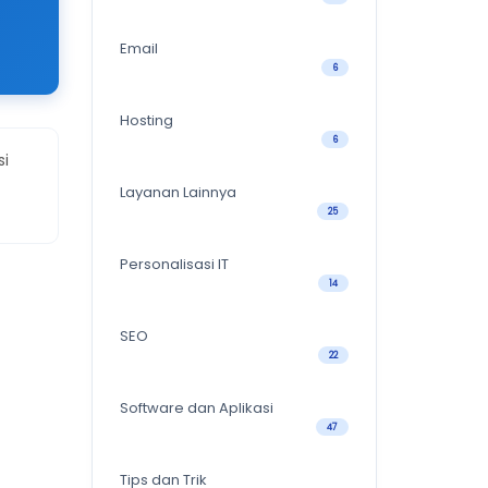
Email
6
Hosting
6
si
Layanan Lainnya
25
Personalisasi IT
14
SEO
22
Software dan Aplikasi
47
Tips dan Trik