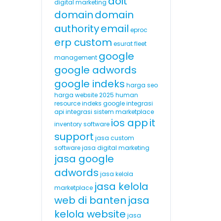
doit
digital marketing
domain
domain
authority
email
eproc
erp custom
esurat
fleet
google
management
google adwords
google indeks
harga seo
harga website 2025
human
resource
indeks google
integrasi
api
integrasi sistem marketplace
ios app
it
inventory software
support
jasa custom
software
jasa digital marketing
jasa google
adwords
jasa kelola
jasa kelola
marketplace
web di banten
jasa
kelola website
jasa