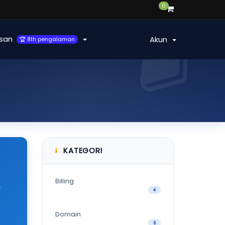
0
san
Akun
🏆 8th pengalaman
KATEGORI
Billing
4
Domain
6