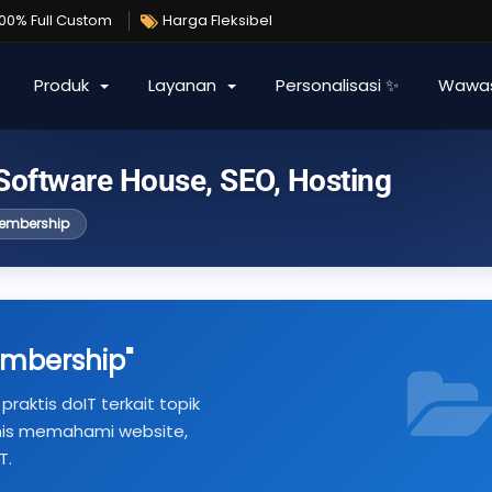
100% Full Custom
Harga Fleksibel
Produk
Layanan
Personalisasi ✨
Wawa
 Software House, SEO, Hosting
membership
embership"
praktis doIT terkait topik
nis memahami website,
T.