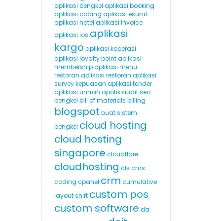
aplikasi bengkel
aplikasi booking
aplikasi coding
aplikasi esurat
aplikasi hotel
aplikasi invoice
aplikasi
aplikasi ios
kargo
aplikasi koperasi
aplikasi loyalty point
aplikasi
membership
aplikasi menu
restoran
aplikasi restoran
aplikasi
survey kepuasan
aplikasi tender
aplikasi umrah
apotik
audit seo
bengkel
bill of materials
billing
blogspot
buat sistem
cloud hosting
bengkel
cloud hosting
singapore
cloudflare
cloudhosting
cls
cms
crm
coding
cpanel
cumulative
custom pos
layout shift
custom software
da