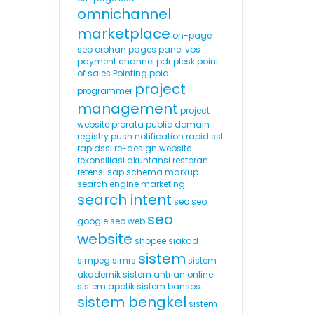
omnichannel
marketplace
on-page
seo
orphan pages
panel vps
payment channel
pdr
plesk
point
of sales
Pointing
ppid
project
programmer
management
project
website
prorata
public domain
registry
push notification
rapid ssl
rapidssl
re-design website
rekonsiliasi akuntansi
restoran
retensi
sap
schema markup
search engine marketing
search intent
seo
seo
seo
google
seo web
website
shopee
siakad
sistem
simpeg
simrs
sistem
akademik
sistem antrian online
sistem apotik
sistem bansos
sistem bengkel
sistem