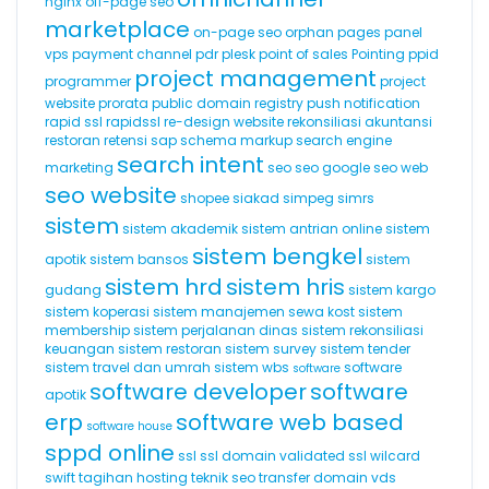
nginx
off-page seo
marketplace
on-page seo
orphan pages
panel
vps
payment channel
pdr
plesk
point of sales
Pointing
ppid
project management
programmer
project
website
prorata
public domain registry
push notification
rapid ssl
rapidssl
re-design website
rekonsiliasi akuntansi
restoran
retensi
sap
schema markup
search engine
search intent
marketing
seo
seo google
seo web
seo website
shopee
siakad
simpeg
simrs
sistem
sistem akademik
sistem antrian online
sistem
sistem bengkel
apotik
sistem bansos
sistem
sistem hrd
sistem hris
gudang
sistem kargo
sistem koperasi
sistem manajemen sewa kost
sistem
membership
sistem perjalanan dinas
sistem rekonsiliasi
keuangan
sistem restoran
sistem survey
sistem tender
sistem travel dan umrah
sistem wbs
software
software
software developer
software
apotik
erp
software web based
software house
sppd online
ssl
ssl domain validated
ssl wilcard
swift
tagihan hosting
teknik seo
transfer domain
vds