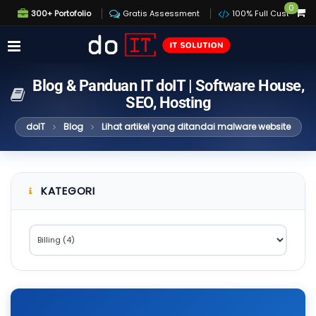
0
300+ Portofolio
Gratis Assessment
100% Full Custom
Blog & Panduan IT doIT | Software House,
SEO, Hosting
doIT
Blog
Lihat artikel yang ditandai malware website
KATEGORI