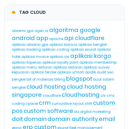
TAG CLOUD
algoritma google
absensi gps
agen ai
android app
api cloudflare
apache
aplikasi absensi gps
aplikasi bansos
aplikasi bengkel
aplikasi booking
aplikasi coding
aplikasi esurat
aplikasi
aplikasi kargo
hotel
aplikasi invoice
aplikasi ios
aplikasi koperasi
aplikasi loyalty point
aplikasi membership
aplikasi menu restoran
aplikasi restoran
aplikasi survey
kepuasan
aplikasi tender
aplikasi umrah
apotik
audit seo
blogspot
bengkel
bill of materials
billing
buat sistem
cloud hosting
cloud hosting
bengkel
singapore
cloudhosting
cloudflare
cls
cms
crm
custom
coding
cpanel
cumulative layout shift
pos
custom software
da
digital marketing
doit
domain
domain authority
email
erp custom
eproc
esurat
fleet management