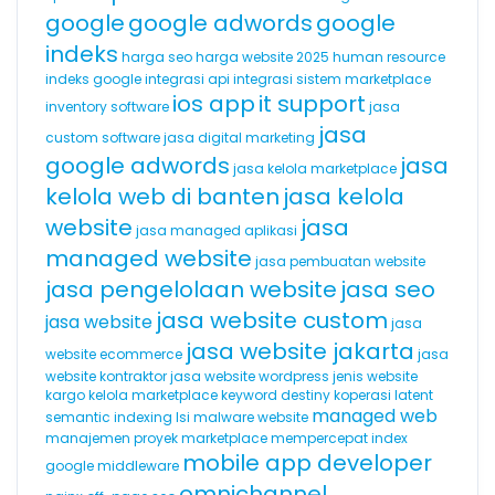
google
google adwords
google
indeks
harga seo
harga website 2025
human resource
indeks google
integrasi api
integrasi sistem marketplace
ios app
it support
inventory software
jasa
jasa
custom software
jasa digital marketing
google adwords
jasa
jasa kelola marketplace
kelola web di banten
jasa kelola
website
jasa
jasa managed aplikasi
managed website
jasa pembuatan website
jasa pengelolaan website
jasa seo
jasa website custom
jasa website
jasa
jasa website jakarta
website ecommerce
jasa
website kontraktor
jasa website wordpress
jenis website
kargo
kelola marketplace
keyword destiny
koperasi
latent
managed web
semantic indexing
lsi
malware website
manajemen proyek
marketplace
mempercepat index
mobile app developer
google
middleware
omnichannel