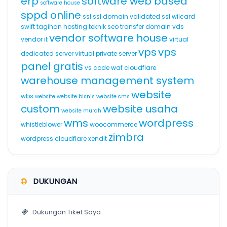
erp
software web based
software house
sppd online
ssl
ssl domain validated
ssl wilcard
swift
tagihan hosting
teknik seo
transfer domain
vds
vendor software house
vendor it
virtual
vps
vps
dedicated server
virtual private server
panel gratis
vs code
waf cloudflare
warehouse management system
website
wbs
website
website bisnis
website cms
custom
website usaha
website murah
wms
wordpress
whistleblower
woocommerce
zimbra
wordpress cloudflare
xendit
DUKUNGAN
Dukungan Tiket Saya