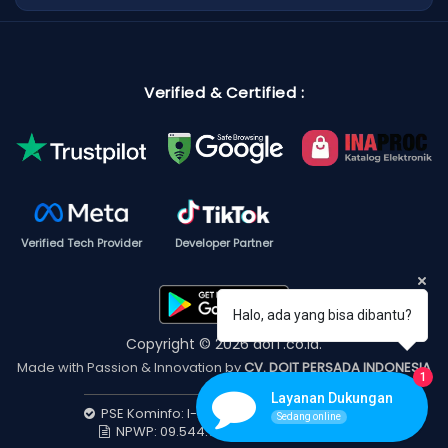
Verified & Certified :
Verified Tech Provider
Developer Partner
Halo, ada yang bisa dibantu?
Copyright © 2026 doIT.co.id.
Made with Passion & Innovation by
CV. DOIT PERSADA INDONESIA
1
Layanan Dukungan
PSE Kominfo: I-202512250233454686436
Sedang online
NPWP: 09.544.734.6-8403.000 (PKP)