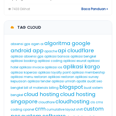
7433 Dilihat
Baca Panduan »
TAG CLOUD
algoritma google
absensi gps
agen ai
android app
api cloudflare
apache
aplikasi absensi gps
aplikasi bansos
aplikasi bengkel
aplikasi booking
aplikasi coding
aplikasi esurat
aplikasi
aplikasi kargo
hotel
aplikasi invoice
aplikasi ios
aplikasi koperasi
aplikasi loyalty point
aplikasi membership
aplikasi menu restoran
aplikasi restoran
aplikasi survey
kepuasan
aplikasi tender
aplikasi umrah
apotik
audit seo
blogspot
bengkel
bill of materials
billing
buat sistem
cloud hosting
cloud hosting
bengkel
singapore
cloudhosting
cloudflare
cls
cms
crm
custom
coding
cpanel
cumulative layout shift