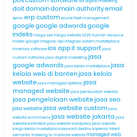
pos
custom software
da
digital marketing
doit
domain
domain authority
email
erp custom
eproc
esurat
fleet management
google
google adwords
google
indeks
harga seo
harga website 2025
human resource
indeks google
integrasi api
integrasi sistem marketplace
ios app
it support
inventory software
jasa
jasa
custom software
jasa digital marketing
google adwords
jasa
jasa kelola marketplace
kelola web di banten
jasa kelola
website
jasa
jasa managed aplikasi
managed website
jasa pembuatan website
jasa pengelolaan website
jasa seo
jasa website custom
jasa website
jasa
jasa website jakarta
website ecommerce
jasa
website kontraktor
jasa website wordpress
jenis website
kargo
kelola marketplace
keyword destiny
koperasi
latent
managed web
semantic indexing
lsi
malware website