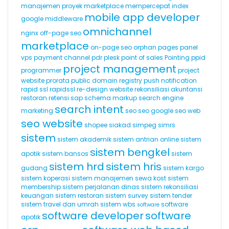
manajemen proyek
marketplace
mempercepat index
mobile app developer
google
middleware
omnichannel
nginx
off-page seo
marketplace
on-page seo
orphan pages
panel
vps
payment channel
pdr
plesk
point of sales
Pointing
ppid
project management
programmer
project
website
prorata
public domain registry
push notification
rapid ssl
rapidssl
re-design website
rekonsiliasi akuntansi
restoran
retensi
sap
schema markup
search engine
search intent
marketing
seo
seo google
seo web
seo website
shopee
siakad
simpeg
simrs
sistem
sistem akademik
sistem antrian online
sistem
sistem bengkel
apotik
sistem bansos
sistem
sistem hrd
sistem hris
gudang
sistem kargo
sistem koperasi
sistem manajemen sewa kost
sistem
membership
sistem perjalanan dinas
sistem rekonsiliasi
keuangan
sistem restoran
sistem survey
sistem tender
sistem travel dan umrah
sistem wbs
software
software
software developer
software
apotik