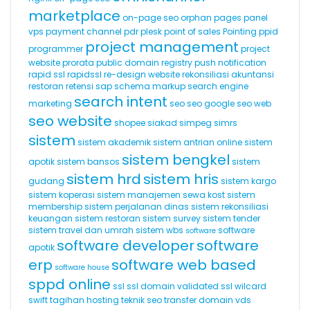
marketplace
on-page seo
orphan pages
panel
vps
payment channel
pdr
plesk
point of sales
Pointing
ppid
project management
programmer
project
website
prorata
public domain registry
push notification
rapid ssl
rapidssl
re-design website
rekonsiliasi akuntansi
restoran
retensi
sap
schema markup
search engine
search intent
marketing
seo
seo google
seo web
seo website
shopee
siakad
simpeg
simrs
sistem
sistem akademik
sistem antrian online
sistem
sistem bengkel
apotik
sistem bansos
sistem
sistem hrd
sistem hris
gudang
sistem kargo
sistem koperasi
sistem manajemen sewa kost
sistem
membership
sistem perjalanan dinas
sistem rekonsiliasi
keuangan
sistem restoran
sistem survey
sistem tender
sistem travel dan umrah
sistem wbs
software
software
software developer
software
apotik
erp
software web based
software house
sppd online
ssl
ssl domain validated
ssl wilcard
swift
tagihan hosting
teknik seo
transfer domain
vds