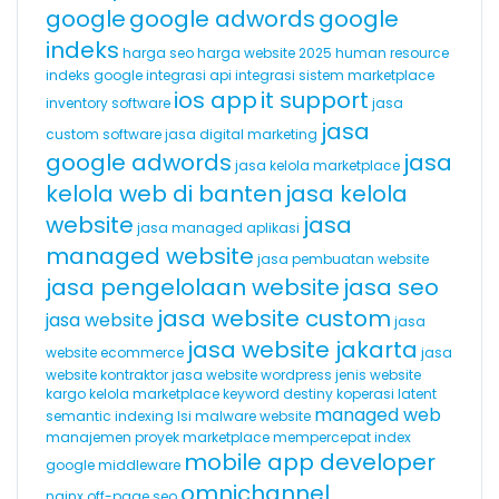
google
google adwords
google
indeks
harga seo
harga website 2025
human resource
indeks google
integrasi api
integrasi sistem marketplace
ios app
it support
inventory software
jasa
jasa
custom software
jasa digital marketing
google adwords
jasa
jasa kelola marketplace
kelola web di banten
jasa kelola
website
jasa
jasa managed aplikasi
managed website
jasa pembuatan website
jasa pengelolaan website
jasa seo
jasa website custom
jasa website
jasa
jasa website jakarta
website ecommerce
jasa
website kontraktor
jasa website wordpress
jenis website
kargo
kelola marketplace
keyword destiny
koperasi
latent
managed web
semantic indexing
lsi
malware website
manajemen proyek
marketplace
mempercepat index
mobile app developer
google
middleware
omnichannel
nginx
off-page seo