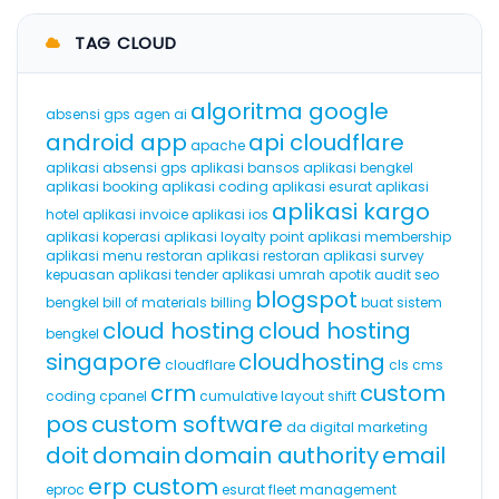
TAG CLOUD
algoritma google
absensi gps
agen ai
android app
api cloudflare
apache
aplikasi absensi gps
aplikasi bansos
aplikasi bengkel
aplikasi booking
aplikasi coding
aplikasi esurat
aplikasi
aplikasi kargo
hotel
aplikasi invoice
aplikasi ios
aplikasi koperasi
aplikasi loyalty point
aplikasi membership
aplikasi menu restoran
aplikasi restoran
aplikasi survey
kepuasan
aplikasi tender
aplikasi umrah
apotik
audit seo
blogspot
bengkel
bill of materials
billing
buat sistem
cloud hosting
cloud hosting
bengkel
singapore
cloudhosting
cloudflare
cls
cms
crm
custom
coding
cpanel
cumulative layout shift
pos
custom software
da
digital marketing
doit
domain
domain authority
email
erp custom
eproc
esurat
fleet management