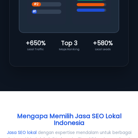
#2
#1
+650%
Top 3
+580%
Local Traffic
Maps Ranking
Local Leads
Mengapa Memilih Jasa SEO Lokal
Indonesia
Jasa SEO lokal
dengan expertise mendalam untuk berbagai