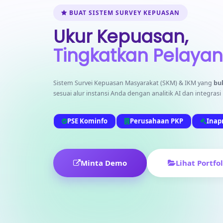
BUAT SISTEM SURVEY KEPUASAN
Ukur Kepuasan,
Tingkatkan Pelayan
Sistem Survei Kepuasan Masyarakat (SKM) & IKM yang
bu
sesuai alur instansi Anda dengan analitik AI dan integrasi 
PSE Kominfo
Perusahaan PKP
Inap
Minta Demo
Lihat Portfol