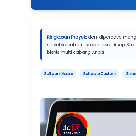
Ringkasan Proyek:
doIT dipercaya mengh
scalable untuk restoran liwet Asep Str
bisnis multi cabang Anda....
Software House
Software Custom
Siste