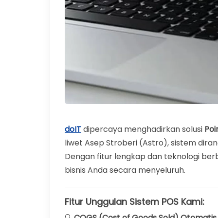
doIT
dipercaya menghadirkan solusi
Poi
liwet Asep Stroberi (Astro), sistem dir
Dengan fitur lengkap dan teknologi be
bisnis Anda secara menyeluruh.
Fitur Unggulan Sistem POS Kami:
🔍
COGS (Cost of Goods Sold) Otomatis