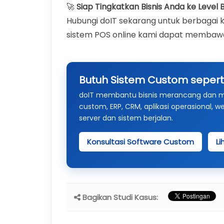
🚀
Siap Tingkatkan Bisnis Anda ke Level 
Hubungi doIT sekarang untuk berbagai
sistem POS online kami dapat membawa 
Butuh Sistem Custom seperti
doIT membantu bisnis merancang dan memb
custom, ERP, CRM, aplikasi operasional, w
server dan sistem berjalan.
Konsultasi Software Custom
Li
Bagikan Studi Kasus: