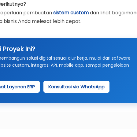
Berikutnya?
 keperluan pembuatan
sistem custom
dan lihat bagaiman
bisnis Anda melesat lebih cepat.
 Proyek Ini?
angun solusi digital sesuai alur kerja, mulai dari software
ebsite custom, integrasi API, mobile app, sampai pengelolaan
hat Layanan ERP
Konsultasi via WhatsApp