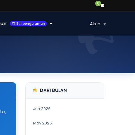
0
san
Akun
🏆 8th pengalaman
DARI BULAN
Jun 2026
te,
May 2026