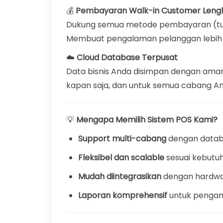
💰
Pembayaran Walk-in Customer Leng
Dukung semua metode pembayaran (tunai
Membuat pengalaman pelanggan lebi
☁️
Cloud Database Terpusat
Data bisnis Anda disimpan dengan aman 
kapan saja, dan untuk semua cabang An
💡
Mengapa Memilih Sistem POS Kami?
Support multi-cabang
dengan datab
Fleksibel dan scalable
sesuai kebutuh
Mudah diintegrasikan
dengan hardware
Laporan komprehensif
untuk pengamb