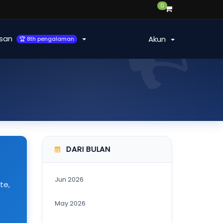
0
san
Akun
🏆 8th pengalaman
DARI BULAN
Jun 2026
te,
May 2026