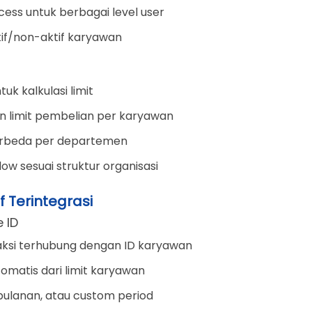
cess untuk berbagai level user
ktif/non-aktif karyawan
tuk kalkulasi limit
an limit pembelian per karyawan
erbeda per departemen
low sesuai struktur organisasi
f Terintegrasi
 ID
saksi terhubung dengan ID karyawan
tomatis dari limit karyawan
, bulanan, atau custom period