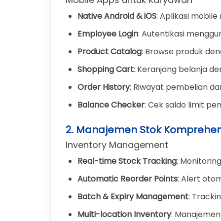
Native Android & iOS
: Aplikasi mobil
Employee Login
: Autentikasi mengg
Product Catalog
: Browse produk de
Shopping Cart
: Keranjang belanja de
Order History
: Riwayat pembelian da
Balance Checker
: Cek saldo limit p
2. Manajemen Stok Komprehen
Inventory Management
Real-time Stock Tracking
: Monitorin
Automatic Reorder Points
: Alert oto
Batch & Expiry Management
: Tracki
Multi-location Inventory
: Manajemen 