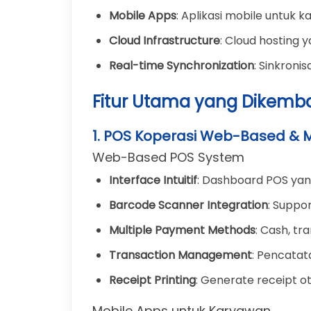
Mobile Apps
: Aplikasi mobile untuk 
Cloud Infrastructure
: Cloud hosting 
Real-time Synchronization
: Sinkroni
Fitur Utama yang Dikem
1. POS Koperasi Web-Based & 
Web-Based POS System
Interface Intuitif
: Dashboard POS yang
Barcode Scanner Integration
: Suppo
Multiple Payment Methods
: Cash, tr
Transaction Management
: Pencatat
Receipt Printing
: Generate receipt 
Mobile Apps untuk Karyawan