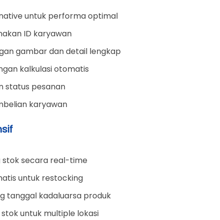
e native untuk performa optimal
unakan ID karyawan
ngan gambar dan detail lengkap
ngan kalkulasi otomatis
n status pesanan
embelian karyawan
sif
g stok secara real-time
matis untuk restocking
ng tanggal kadaluarsa produk
stok untuk multiple lokasi