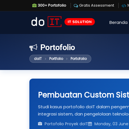
300+ Portofolio
Gratis Assessment
Beranda
Portofolio
doIT
Portfolio
Portofolio
Pembuatan Custom Siste
Studi kasus portofolio doIT dalam pengemba
integrasi sistem, dan pengelolaan teknolog
Portofolio Proyek doIT
Monday, 03 June