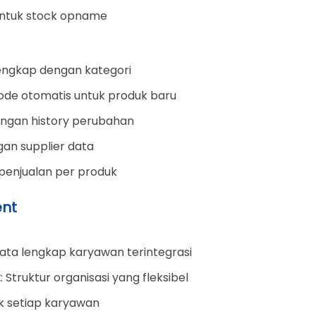
 untuk stock opname
engkap dengan kategori
ode otomatis untuk produk baru
dengan history perubahan
gan supplier data
 penjualan per produk
nt
Data lengkap karyawan terintegrasi
t
: Struktur organisasi yang fleksibel
tuk setiap karyawan