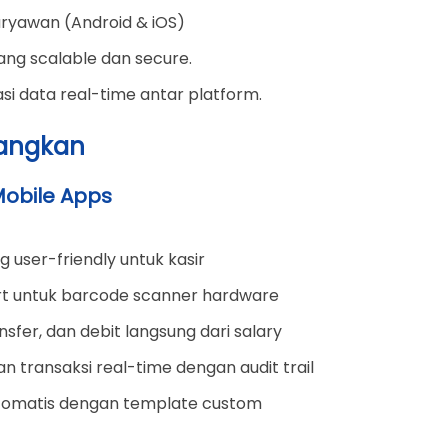
karyawan (Android & iOS)
yang scalable dan secure.
sasi data real-time antar platform.
bangkan
Mobile Apps
 user-friendly untuk kasir
rt untuk barcode scanner hardware
ansfer, dan debit langsung dari salary
an transaksi real-time dengan audit trail
otomatis dengan template custom