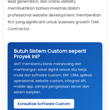
lead generation, dan online visibility
membuktikan bahwa investasi dalam
professional website development memberikan
ROI yang significant untuk business growth TMA
Contractor.
Butuh Sistem Custom seperti
Proyek Ini?
doIT membantu bisnis merancang dan
membangun solusi digital sesuai alur kerja,
mulai dari software custom, ERP, CRM, aplikasi
operasional, website custom, integrasi API,
mobile app, sampai pengelolaan server dan
sistem berjalan.
Konsultasi Software Custom