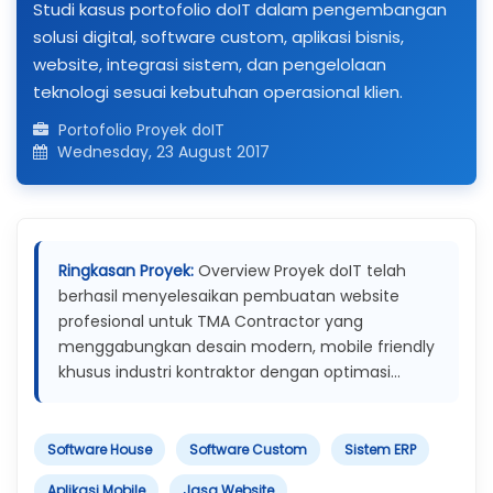
Studi kasus portofolio doIT dalam pengembangan
solusi digital, software custom, aplikasi bisnis,
website, integrasi sistem, dan pengelolaan
teknologi sesuai kebutuhan operasional klien.
Portofolio Proyek doIT
Wednesday, 23 August 2017
Ringkasan Proyek:
Overview Proyek doIT telah
berhasil menyelesaikan pembuatan website
profesional untuk TMA Contractor yang
menggabungkan desain modern, mobile friendly
khusus industri kontraktor dengan optimasi...
Software House
Software Custom
Sistem ERP
Aplikasi Mobile
Jasa Website