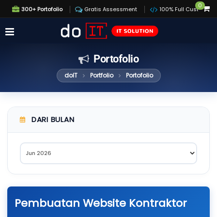
0
300+ Portofolio
Gratis Assessment
100% Full Custom
Portofolio
doIT
Portfolio
Portofolio
DARI BULAN
Pembuatan Website Kontraktor