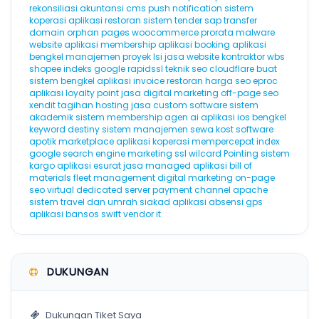
rekonsiliasi akuntansi
cms
push notification
sistem
koperasi
aplikasi restoran
sistem tender
sap
transfer
domain
orphan pages
woocommerce
prorata
malware
website
aplikasi membership
aplikasi booking
aplikasi
bengkel
manajemen proyek
lsi
jasa website kontraktor
wbs
shopee
indeks google
rapidssl
teknik seo
cloudflare
buat
sistem bengkel
aplikasi invoice
restoran
harga seo
eproc
aplikasi loyalty point
jasa digital marketing
off-page seo
xendit
tagihan hosting
jasa custom software
sistem
akademik
sistem membership
agen ai
aplikasi ios
bengkel
keyword destiny
sistem manajemen sewa kost
software
apotik
marketplace
aplikasi koperasi
mempercepat index
google
search engine marketing
ssl wilcard
Pointing
sistem
kargo
aplikasi esurat
jasa managed aplikasi
bill of
materials
fleet management
digital marketing
on-page
seo
virtual dedicated server
payment channel
apache
sistem travel dan umrah
siakad
aplikasi absensi gps
aplikasi bansos
swift
vendor it
DUKUNGAN
Dukungan Tiket Saya