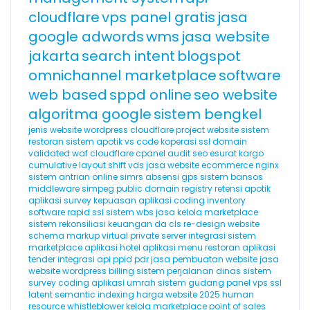
cloudflare
vps panel gratis
jasa
google adwords
wms
jasa website
jakarta
search intent
blogspot
omnichannel marketplace
software
web based
sppd online
seo website
algoritma google
sistem bengkel
jenis website
wordpress cloudflare
project website
sistem
restoran
sistem apotik
vs code
koperasi
ssl domain
validated
waf cloudflare
cpanel
audit seo
esurat
kargo
cumulative layout shift
vds
jasa website ecommerce
nginx
sistem antrian online
simrs
absensi gps
sistem bansos
middleware
simpeg
public domain registry
retensi
apotik
aplikasi survey kepuasan
aplikasi coding
inventory
software
rapid ssl
sistem wbs
jasa kelola marketplace
sistem rekonsiliasi keuangan
da
cls
re-design website
schema markup
virtual private server
integrasi sistem
marketplace
aplikasi hotel
aplikasi menu restoran
aplikasi
tender
integrasi api
ppid
pdr
jasa pembuatan website
jasa
website wordpress
billing
sistem perjalanan dinas
sistem
survey
coding
aplikasi umrah
sistem gudang
panel vps
ssl
latent semantic indexing
harga website 2025
human
resource
whistleblower
kelola marketplace
point of sales