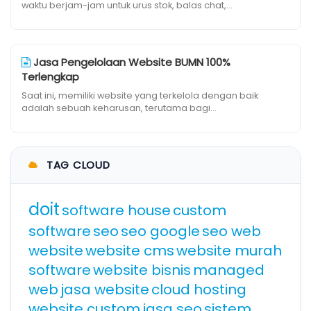
waktu berjam-jam untuk urus stok, balas chat,...
Jasa Pengelolaan Website BUMN 100%
Terlengkap
Saat ini, memiliki website yang terkelola dengan baik
adalah sebuah keharusan, terutama bagi...
TAG CLOUD
doit
software house
custom
software
seo
seo google
seo web
website
website cms
website murah
software
website bisnis
managed
web
jasa website
cloud hosting
website custom
jasa seo
sistem