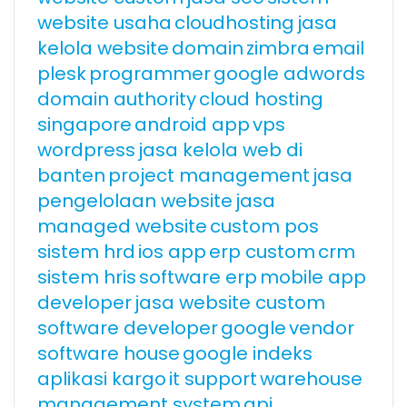
website usaha
cloudhosting
jasa
kelola website
domain
zimbra
email
plesk
programmer
google adwords
domain authority
cloud hosting
singapore
android app
vps
wordpress
jasa kelola web di
banten
project management
jasa
pengelolaan website
jasa
managed website
custom pos
sistem hrd
ios app
erp custom
crm
sistem hris
software erp
mobile app
developer
jasa website custom
software developer
google
vendor
software house
google indeks
aplikasi kargo
it support
warehouse
management system
api