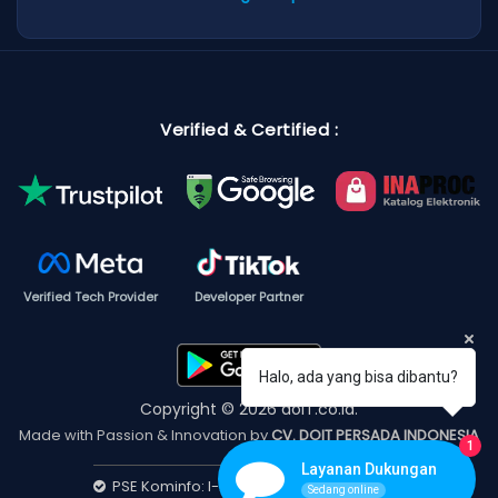
Verified & Certified :
Verified Tech Provider
Developer Partner
Halo, ada yang bisa dibantu?
Copyright © 2026 doIT.co.id.
Made with Passion & Innovation by
CV. DOIT PERSADA INDONESIA
1
Layanan Dukungan
PSE Kominfo: I-202512250233454686436
Sedang online