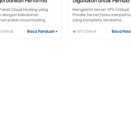
orbankan Performa
Digunakan untuk Pemula
ih Paket Cloud Hosting yang
Mengelola server VPS (Virtual
i dengan Kebutuhan
Private Server) bisa menjadi t
han paket cloud hosting...
yang kompleks, terutama...
 Dilihat
Baca Panduan »
12171 Dilihat
Baca Pan