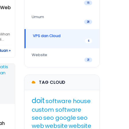
15
h Web
Umum
28
lihan
VPS dan Cloud
...
6
duan »
Website
21
TAG CLOUD
doit
software house
custom software
seo
seo google
seo
ah
web
website
website