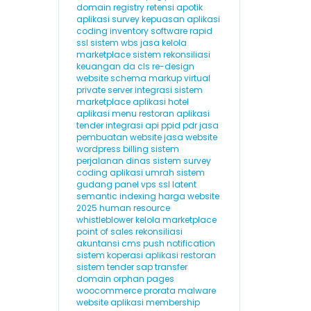
domain registry
retensi
apotik
aplikasi survey kepuasan
aplikasi
coding
inventory software
rapid
ssl
sistem wbs
jasa kelola
marketplace
sistem rekonsiliasi
keuangan
da
cls
re-design
website
schema markup
virtual
private server
integrasi sistem
marketplace
aplikasi hotel
aplikasi menu restoran
aplikasi
tender
integrasi api
ppid
pdr
jasa
pembuatan website
jasa website
wordpress
billing
sistem
perjalanan dinas
sistem survey
coding
aplikasi umrah
sistem
gudang
panel vps
ssl
latent
semantic indexing
harga website
2025
human resource
whistleblower
kelola marketplace
point of sales
rekonsiliasi
akuntansi
cms
push notification
sistem koperasi
aplikasi restoran
sistem tender
sap
transfer
domain
orphan pages
woocommerce
prorata
malware
website
aplikasi membership