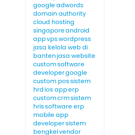
google adwords
domain authority
cloud hosting
singapore
android
app
vps
wordpress
jasa kelola web di
banten
jasa website
custom
software
developer
google
custom pos
sistem
hrd
ios app
erp
custom
crm
sistem
hris
software erp
mobile app
developer
sistem
bengkel
vendor