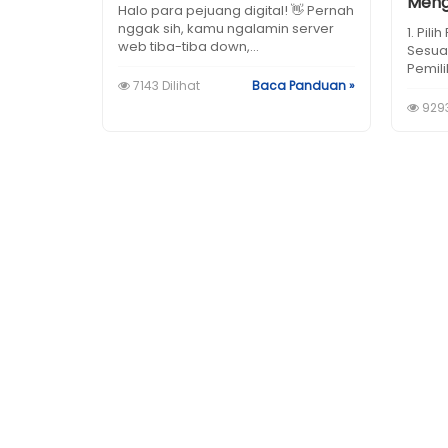
Meng
Halo para pejuang digital! 👋 Pernah
nggak sih, kamu ngalamin server
1. Pil
web tiba-tiba down,...
Sesua
Pemili
7143 Dilihat
Baca Panduan »
9293