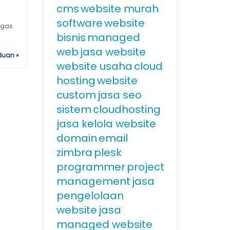
cms
website murah
software
website
ugas
bisnis
managed
web
jasa website
duan »
website usaha
cloud
hosting
website
custom
jasa seo
sistem
cloudhosting
jasa kelola website
domain
email
zimbra
plesk
programmer
project
management
jasa
pengelolaan
website
jasa
managed website