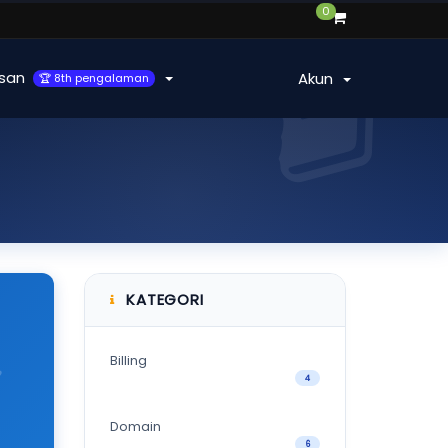
0
san
Akun
🏆 8th pengalaman
KATEGORI
Billing
4
Domain
6