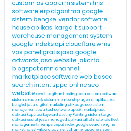
custom
ios app
crm
sistem hris
software erp
algoritma google
sistem bengkel
vendor software
house
aplikasi kargo
it support
warehouse management system
google indeks
api cloudflare
wms
vps panel gratis
jasa google
adwords
jasa website jakarta
blogspot
omnichannel
marketplace
software web based
search intent
sppd online
seo
website
xendit
tagihan hosting
jasa custom software
sistem akademik
sistem membership
agen ai
aplikasi ios
bengkel
jasa digital marketing
off-page seo
sistem
manajemen sewa kost
software apotik
marketplace
aplikasi koperasi
keyword destiny
Pointing
sistem kargo
aplikasi esurat
jasa managed aplikasi
bill of materials
fleet
management
mempercepat index google
search engine
marketing
ssl wilcard
payment channel
apache
sistem