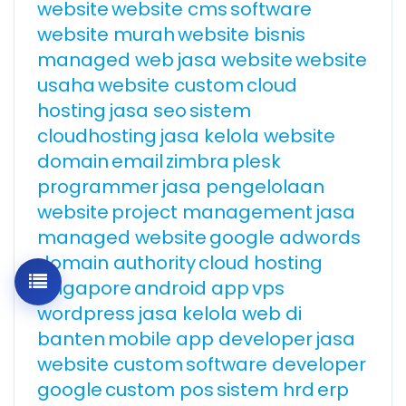
website
website cms
software
website murah
website bisnis
managed web
jasa website
website
usaha
website custom
cloud
hosting
jasa seo
sistem
cloudhosting
jasa kelola website
domain
email
zimbra
plesk
programmer
jasa pengelolaan
website
project management
jasa
managed website
google adwords
domain authority
cloud hosting
singapore
android app
vps
wordpress
jasa kelola web di
banten
mobile app developer
jasa
website custom
software developer
google
custom pos
sistem hrd
erp