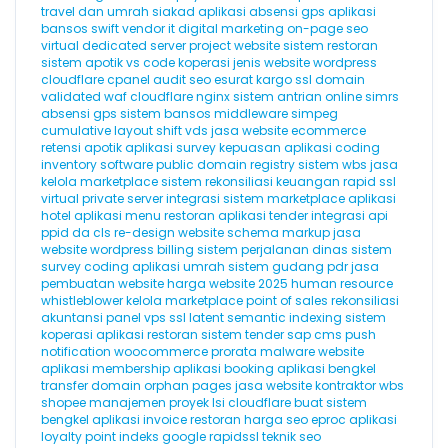
travel dan umrah
siakad
aplikasi absensi gps
aplikasi
bansos
swift
vendor it
digital marketing
on-page seo
virtual dedicated server
project website
sistem restoran
sistem apotik
vs code
koperasi
jenis website
wordpress
cloudflare
cpanel
audit seo
esurat
kargo
ssl domain
validated
waf cloudflare
nginx
sistem antrian online
simrs
absensi gps
sistem bansos
middleware
simpeg
cumulative layout shift
vds
jasa website ecommerce
retensi
apotik
aplikasi survey kepuasan
aplikasi coding
inventory software
public domain registry
sistem wbs
jasa
kelola marketplace
sistem rekonsiliasi keuangan
rapid ssl
virtual private server
integrasi sistem marketplace
aplikasi
hotel
aplikasi menu restoran
aplikasi tender
integrasi api
ppid
da
cls
re-design website
schema markup
jasa
website wordpress
billing
sistem perjalanan dinas
sistem
survey
coding
aplikasi umrah
sistem gudang
pdr
jasa
pembuatan website
harga website 2025
human resource
whistleblower
kelola marketplace
point of sales
rekonsiliasi
akuntansi
panel vps
ssl
latent semantic indexing
sistem
koperasi
aplikasi restoran
sistem tender
sap
cms
push
notification
woocommerce
prorata
malware website
aplikasi membership
aplikasi booking
aplikasi bengkel
transfer domain
orphan pages
jasa website kontraktor
wbs
shopee
manajemen proyek
lsi
cloudflare
buat sistem
bengkel
aplikasi invoice
restoran
harga seo
eproc
aplikasi
loyalty point
indeks google
rapidssl
teknik seo