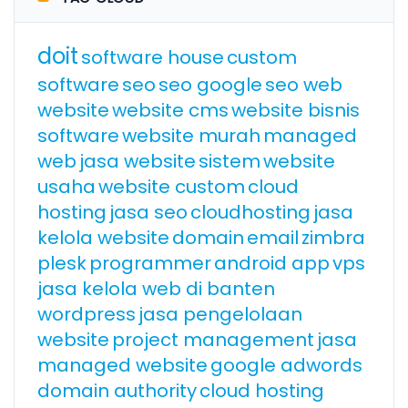
doit
software house
custom
software
seo
seo google
seo web
website
website cms
website bisnis
software
website murah
managed
web
jasa website
sistem
website
usaha
website custom
cloud
hosting
jasa seo
cloudhosting
jasa
kelola website
domain
email
zimbra
plesk
programmer
android app
vps
jasa kelola web di banten
wordpress
jasa pengelolaan
website
project management
jasa
managed website
google adwords
domain authority
cloud hosting