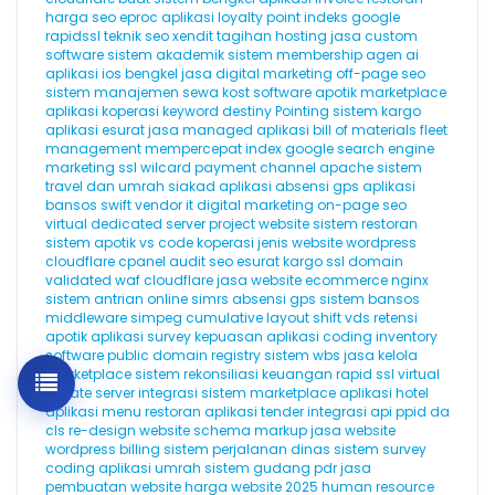
harga seo
eproc
aplikasi loyalty point
indeks google
rapidssl
teknik seo
xendit
tagihan hosting
jasa custom
software
sistem akademik
sistem membership
agen ai
aplikasi ios
bengkel
jasa digital marketing
off-page seo
sistem manajemen sewa kost
software apotik
marketplace
aplikasi koperasi
keyword destiny
Pointing
sistem kargo
aplikasi esurat
jasa managed aplikasi
bill of materials
fleet
management
mempercepat index google
search engine
marketing
ssl wilcard
payment channel
apache
sistem
travel dan umrah
siakad
aplikasi absensi gps
aplikasi
bansos
swift
vendor it
digital marketing
on-page seo
virtual dedicated server
project website
sistem restoran
sistem apotik
vs code
koperasi
jenis website
wordpress
cloudflare
cpanel
audit seo
esurat
kargo
ssl domain
validated
waf cloudflare
jasa website ecommerce
nginx
sistem antrian online
simrs
absensi gps
sistem bansos
middleware
simpeg
cumulative layout shift
vds
retensi
apotik
aplikasi survey kepuasan
aplikasi coding
inventory
software
public domain registry
sistem wbs
jasa kelola
marketplace
sistem rekonsiliasi keuangan
rapid ssl
virtual
private server
integrasi sistem marketplace
aplikasi hotel
aplikasi menu restoran
aplikasi tender
integrasi api
ppid
da
cls
re-design website
schema markup
jasa website
wordpress
billing
sistem perjalanan dinas
sistem survey
coding
aplikasi umrah
sistem gudang
pdr
jasa
pembuatan website
harga website 2025
human resource