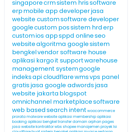
singapore
crm
sistem hris
software
erp
mobile app developer
jasa
website custom
software developer
google
custom pos
sistem hrd
erp
custom
ios app
sppd online
seo
website
algoritma google
sistem
bengkel
vendor software house
aplikasi kargo
it support
warehouse
management system
google
indeks
api cloudflare
wms
vps panel
gratis
jasa google adwords
jasa
website jakarta
blogspot
omnichannel marketplace
software
web based
search intent
woocommerce
prorata
malware website
aplikasi membership
aplikasi
booking
aplikasi bengkel
transfer domain
orphan pages
jasa website kontraktor
wbs
shopee
manajemen proyek
lsi
cloudflare
buat sistem bengkel
aplikasi invoice
restoran