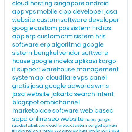
cloud hosting singapore
android
app
vps
mobile app developer
jasa
website custom
software developer
google
custom pos
sistem hrd
ios
app
erp custom
crm
sistem hris
software erp
algoritma google
sistem bengkel
vendor software
house
google indeks
aplikasi kargo
it support
warehouse management
system
api cloudflare
vps panel
gratis
jasa google adwords
wms
jasa website jakarta
search intent
blogspot
omnichannel
marketplace
software web based
sppd online
seo website
indeks google
rapidssl
teknik seo
cloudflare
buat sistem bengkel
aplikasi
invoice
restoran
harga seo
eproc
aplikasi loyalty point
jasa