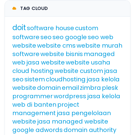
TAG CLOUD
doit
software house
custom
software
seo
seo google
seo web
website
website cms
website murah
software
website bisnis
managed
web
jasa website
website usaha
cloud hosting
website custom
jasa
seo
sistem
cloudhosting
jasa kelola
website
domain
email
zimbra
plesk
programmer
wordpress
jasa kelola
web di banten
project
management
jasa pengelolaan
website
jasa managed website
google adwords
domain authority