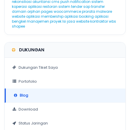
rekonsiliasi akuntansi
cms
push notification
sistem
koperasi
aplikasi restoran
sistem tender
sap
transfer
domain
orphan pages
woocommerce
prorata
malware
website
aplikasi membership
aplikasi booking
aplikasi
bengkel
manajemen proyek
lsi
jasa website kontraktor
wbs
shopee
DUKUNGAN
Dukungan Tiket Saya
Portofolio
Blog
Download
Status Jaringan