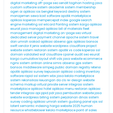
digital marketing
off-page seo
xendit
tagihan hosting
jasa
custom software
sistem akademik
sistem membership
agen ai
aplikasi ios
bengkel
keyword destiny
sistem
manajemen sewa kost
software apotik
marketplace
aplikasi koperasi
mempercepat index google
search
engine marketing
ssl wilcard
Pointing
sistem kargo
aplikasi
esurat
jasa managed aplikasi
bill of materials
fleet
management
digital marketing
on-page seo
virtual
dedicated server
payment channel
apache
sistem travel
dan umrah
siakad
aplikasi absensi gps
aplikasi bansos
swift
vendor it
jenis website
wordpress cloudflare
project
website
sistem restoran
sistem apotik
vs code
koperasi
ssl
domain validated
waf cloudflare
cpanel
audit seo
esurat
kargo
cumulative layout shift
vds
jasa website ecommerce
nginx
sistem antrian online
simrs
absensi gps
sistem
bansos
middleware
simpeg
public domain registry
retensi
apotik
aplikasi survey kepuasan
aplikasi coding
inventory
software
rapid ssl
sistem wbs
jasa kelola marketplace
sistem rekonsiliasi keuangan
da
cls
re-design website
schema markup
virtual private server
integrasi sistem
marketplace
aplikasi hotel
aplikasi menu restoran
aplikasi
tender
integrasi api
ppid
pdr
jasa pembuatan website
jasa
website wordpress
billing
sistem perjalanan dinas
sistem
survey
coding
aplikasi umrah
sistem gudang
panel vps
ssl
latent semantic indexing
harga website 2025
human
resource
whistleblower
kelola marketplace
point of sales