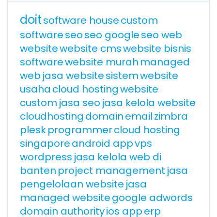
doit
software house
custom
software
seo
seo google
seo web
website
website cms
website bisnis
software
website murah
managed
web
jasa website
sistem
website
usaha
cloud hosting
website
custom
jasa seo
jasa kelola website
cloudhosting
domain
email
zimbra
plesk
programmer
cloud hosting
singapore
android app
vps
wordpress
jasa kelola web di
banten
project management
jasa
pengelolaan website
jasa
managed website
google adwords
domain authority
ios app
erp