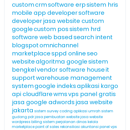
custom
crm
software erp
sistem hris
mobile app developer
software
developer
jasa website custom
google
custom pos
sistem hrd
software web based
search intent
blogspot
omnichannel
marketplace
sppd online
seo
website
algoritma google
sistem
bengkel
vendor software house
it
support
warehouse management
system
google indeks
aplikasi kargo
api cloudflare
wms
vps panel gratis
jasa google adwords
jasa website
jakarta
sistem survey
coding
aplikasi umrah
sistem
gudang
pdr
jasa pembuatan website
jasa website
wordpress
billing
sistem perjalanan dinas
kelola
marketplace
point of sales
rekonsiliasi akuntansi
panel vps