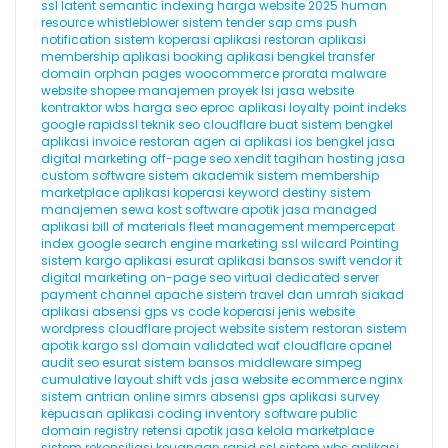
ssl
latent semantic indexing
harga website 2025
human
resource
whistleblower
sistem tender
sap
cms
push
notification
sistem koperasi
aplikasi restoran
aplikasi
membership
aplikasi booking
aplikasi bengkel
transfer
domain
orphan pages
woocommerce
prorata
malware
website
shopee
manajemen proyek
lsi
jasa website
kontraktor
wbs
harga seo
eproc
aplikasi loyalty point
indeks
google
rapidssl
teknik seo
cloudflare
buat sistem bengkel
aplikasi invoice
restoran
agen ai
aplikasi ios
bengkel
jasa
digital marketing
off-page seo
xendit
tagihan hosting
jasa
custom software
sistem akademik
sistem membership
marketplace
aplikasi koperasi
keyword destiny
sistem
manajemen sewa kost
software apotik
jasa managed
aplikasi
bill of materials
fleet management
mempercepat
index google
search engine marketing
ssl wilcard
Pointing
sistem kargo
aplikasi esurat
aplikasi bansos
swift
vendor it
digital marketing
on-page seo
virtual dedicated server
payment channel
apache
sistem travel dan umrah
siakad
aplikasi absensi gps
vs code
koperasi
jenis website
wordpress cloudflare
project website
sistem restoran
sistem
apotik
kargo
ssl domain validated
waf cloudflare
cpanel
audit seo
esurat
sistem bansos
middleware
simpeg
cumulative layout shift
vds
jasa website ecommerce
nginx
sistem antrian online
simrs
absensi gps
aplikasi survey
kepuasan
aplikasi coding
inventory software
public
domain registry
retensi
apotik
jasa kelola marketplace
sistem rekonsiliasi keuangan
rapid ssl
sistem wbs
aplikasi