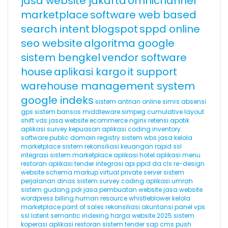
jasa website jakarta
omnichannel
marketplace
software web based
search intent
blogspot
sppd online
seo website
algoritma google
sistem bengkel
vendor software
house
aplikasi kargo
it support
warehouse management system
google indeks
sistem antrian online
simrs
absensi
gps
sistem bansos
middleware
simpeg
cumulative layout
shift
vds
jasa website ecommerce
nginx
retensi
apotik
aplikasi survey kepuasan
aplikasi coding
inventory
software
public domain registry
sistem wbs
jasa kelola
marketplace
sistem rekonsiliasi keuangan
rapid ssl
integrasi sistem marketplace
aplikasi hotel
aplikasi menu
restoran
aplikasi tender
integrasi api
ppid
da
cls
re-design
website
schema markup
virtual private server
sistem
perjalanan dinas
sistem survey
coding
aplikasi umrah
sistem gudang
pdr
jasa pembuatan website
jasa website
wordpress
billing
human resource
whistleblower
kelola
marketplace
point of sales
rekonsiliasi akuntansi
panel vps
ssl
latent semantic indexing
harga website 2025
sistem
koperasi
aplikasi restoran
sistem tender
sap
cms
push