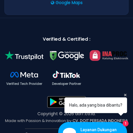
Google Maps
Verified & Certified :
Verified Tech Provider
Developer Partner
Halo, ada yang bisa dibantu?
Copyright © 2026 doIT.co.id.
Made with Passion & Innovation by
CV. DOIT PERSADA INDONESIA
1
Layanan Dukungan