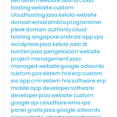
seo
sistem
website usaha
cloud
hosting
website custom
cloudhosting
jasa kelola website
domain
email
zimbra
programmer
plesk
domain authority
cloud
hosting singapore
android app
vps
wordpress
jasa kelola web di
banten
jasa pengelolaan website
project management
jasa
managed website
google adwords
custom pos
sistem hrd
erp custom
ios app
crm
sistem hris
software erp
mobile app developer
software
developer
jasa website custom
google
api cloudflare
wms
vps
panel gratis
jasa google adwords