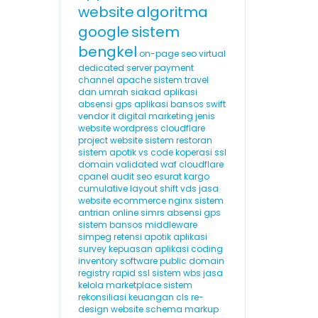
website
algoritma
google
sistem
bengkel
on-page seo
virtual
dedicated server
payment
channel
apache
sistem travel
dan umrah
siakad
aplikasi
absensi gps
aplikasi bansos
swift
vendor it
digital marketing
jenis
website
wordpress cloudflare
project website
sistem restoran
sistem apotik
vs code
koperasi
ssl
domain validated
waf cloudflare
cpanel
audit seo
esurat
kargo
cumulative layout shift
vds
jasa
website ecommerce
nginx
sistem
antrian online
simrs
absensi gps
sistem bansos
middleware
simpeg
retensi
apotik
aplikasi
survey kepuasan
aplikasi coding
inventory software
public domain
registry
rapid ssl
sistem wbs
jasa
kelola marketplace
sistem
rekonsiliasi keuangan
cls
re-
design website
schema markup