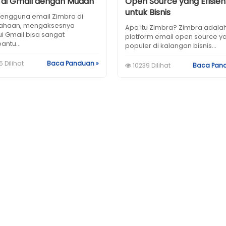
 di Gmail dengan Mudah
Open Source yang Efisien
untuk Bisnis
pengguna email Zimbra di
ahaan, mengaksesnya
Apa Itu Zimbra? Zimbra adala
i Gmail bisa sangat
platform email open source y
ntu...
populer di kalangan bisnis...
 Dilihat
Baca Panduan »
10239 Dilihat
Baca Pan