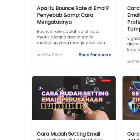
Apa Itu Bounce Rate di Email?
Cara
Penyebab &amp; Cara
Emai
Mengatasinya
Prof
Temp
Bounce rate adalah salah satu
metrik penting dalam email
Signa
marketing yang mengindikasikan...
digit
kredibi
6234 Dilihat
Baca Panduan »
6062
Cara Mudah Setting Email
Cara