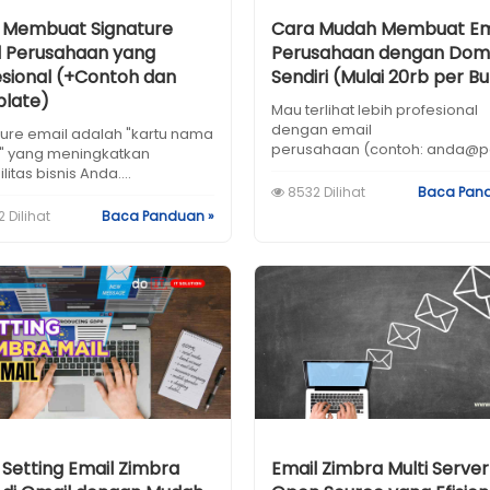
 Membuat Signature
Cara Mudah Membuat Em
l Perusahaan yang
Perusahaan dengan Dom
esional (+Contoh dan
Sendiri (Mulai 20rb per B
late)
Mau terlihat lebih profesional
dengan email
ture email adalah "kartu nama
perusahaan (contoh:
anda@p
al" yang meningkatkan
litas bisnis Anda....
8532 Dilihat
Baca Pan
 Dilihat
Baca Panduan »
 Setting Email Zimbra
Email Zimbra Multi Server