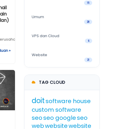
15
ail
ain
Umum
ulan)
28
VPS dan Cloud
erusahaananda.com
)?...
6
duan »
Website
21
TAG CLOUD
doit
software house
custom software
seo
seo google
seo
web
website
website