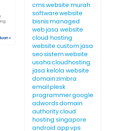
cms
website murah
software
website
h
bisnis
managed
ang
web
jasa website
cloud hosting
duan »
website custom
jasa
seo
sistem
website
usaha
cloudhosting
jasa kelola website
domain
zimbra
email
plesk
programmer
google
adwords
domain
authority
cloud
hosting singapore
android app
vps