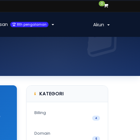
0
san
Akun
🏆 8th pengalaman
KATEGORI
Billing
4
Domain
6