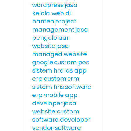
wordpress
jasa
kelola web di
banten
project
management
jasa
pengelolaan
website
jasa
managed website
google
custom pos
sistem hrd
ios app
erp custom
crm
sistem hris
software
erp
mobile app
developer
jasa
website custom
software developer
vendor software