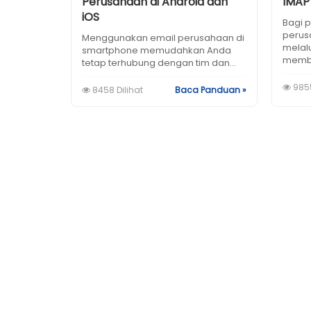
Perusahaan di Android dan
IMAP
iOS
Bagi 
perus
Menggunakan email perusahaan di
melalu
smartphone memudahkan Anda
memba
tetap terhubung dengan tim dan...
9855
8458 Dilihat
Baca Panduan »