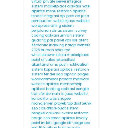
virtual private server
integrasi
sistem marketplace
aplikasi hotel
aplikasi menu restoran
aplikasi
tender
integrasi api
ppid
da
jasa
pembuatan website
jasa website
wordpress
billing
sistem
perjalanan dinas
sistem survey
coding
aplikasi umrah
sistem
gudang
pdr
panel vps
ssl
latent
semantic indexing
harga website
2025
human resource
whistleblower
kelola marketplace
point of sales
rekonsiliasi
akuntansi
cms
push notification
sistem koperasi
aplikasi restoran
sistem tender
sap
orphan pages
woocommerce
prorata
malware
website
aplikasi membership
aplikasi booking
aplikasi bengkel
transfer domain
lsi
jasa website
kontraktor
wbs
shopee
manajemen proyek
rapidssl
teknik
seo
cloudflare
buat sistem
bengkel
aplikasi invoice
restoran
harga seo
eproc
aplikasi loyalty
point
indeks google
off-page seo
xendit
tagihan hosting
jasa