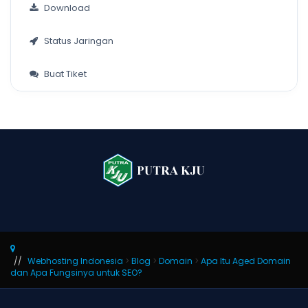
Download
Status Jaringan
Buat Tiket
Webhosting Indonesia
>
Blog
>
Domain
>
Apa Itu Aged Domain
dan Apa Fungsinya untuk SEO?