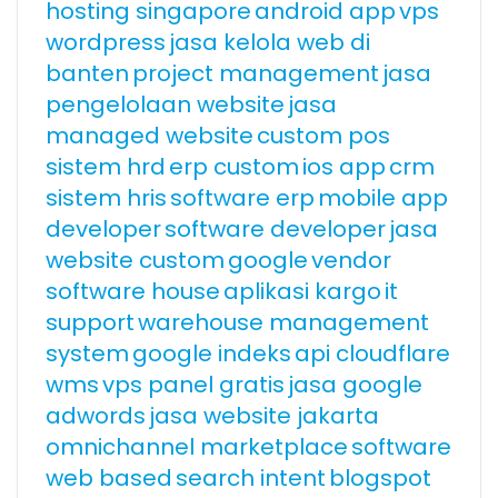
hosting singapore
android app
vps
wordpress
jasa kelola web di
banten
project management
jasa
pengelolaan website
jasa
managed website
custom pos
sistem hrd
erp custom
ios app
crm
sistem hris
software erp
mobile app
developer
software developer
jasa
website custom
google
vendor
software house
aplikasi kargo
it
support
warehouse management
system
google indeks
api cloudflare
wms
vps panel gratis
jasa google
adwords
jasa website jakarta
omnichannel marketplace
software
web based
search intent
blogspot