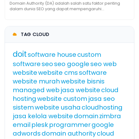
Domain Authority (DA) adalah salah satu faktor penting
dalam dunia SEO yang dapat mempengaruhi...
TAG CLOUD
doit
software house
custom
software
seo
seo google
seo web
website
website cms
software
website murah
website bisnis
managed web
jasa website
cloud
hosting
website custom
jasa seo
sistem
website usaha
cloudhosting
jasa kelola website
domain
zimbra
email
plesk
programmer
google
adwords
domain authority
cloud