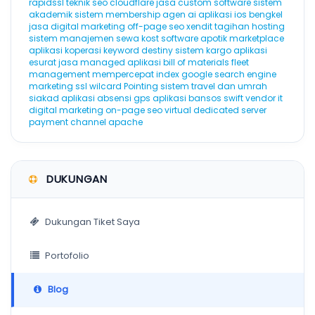
rapidssl
teknik seo
cloudflare
jasa custom software
sistem
akademik
sistem membership
agen ai
aplikasi ios
bengkel
jasa digital marketing
off-page seo
xendit
tagihan hosting
sistem manajemen sewa kost
software apotik
marketplace
aplikasi koperasi
keyword destiny
sistem kargo
aplikasi
esurat
jasa managed aplikasi
bill of materials
fleet
management
mempercepat index google
search engine
marketing
ssl wilcard
Pointing
sistem travel dan umrah
siakad
aplikasi absensi gps
aplikasi bansos
swift
vendor it
digital marketing
on-page seo
virtual dedicated server
payment channel
apache
DUKUNGAN
Dukungan Tiket Saya
Portofolio
Blog