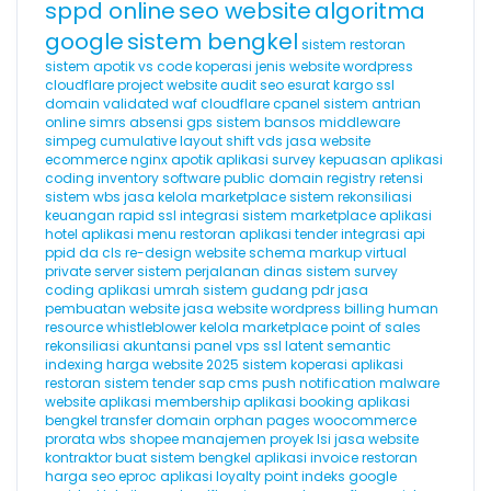
sppd online
seo website
algoritma
google
sistem bengkel
sistem restoran
sistem apotik
vs code
koperasi
jenis website
wordpress
cloudflare
project website
audit seo
esurat
kargo
ssl
domain validated
waf cloudflare
cpanel
sistem antrian
online
simrs
absensi gps
sistem bansos
middleware
simpeg
cumulative layout shift
vds
jasa website
ecommerce
nginx
apotik
aplikasi survey kepuasan
aplikasi
coding
inventory software
public domain registry
retensi
sistem wbs
jasa kelola marketplace
sistem rekonsiliasi
keuangan
rapid ssl
integrasi sistem marketplace
aplikasi
hotel
aplikasi menu restoran
aplikasi tender
integrasi api
ppid
da
cls
re-design website
schema markup
virtual
private server
sistem perjalanan dinas
sistem survey
coding
aplikasi umrah
sistem gudang
pdr
jasa
pembuatan website
jasa website wordpress
billing
human
resource
whistleblower
kelola marketplace
point of sales
rekonsiliasi akuntansi
panel vps
ssl
latent semantic
indexing
harga website 2025
sistem koperasi
aplikasi
restoran
sistem tender
sap
cms
push notification
malware
website
aplikasi membership
aplikasi booking
aplikasi
bengkel
transfer domain
orphan pages
woocommerce
prorata
wbs
shopee
manajemen proyek
lsi
jasa website
kontraktor
buat sistem bengkel
aplikasi invoice
restoran
harga seo
eproc
aplikasi loyalty point
indeks google