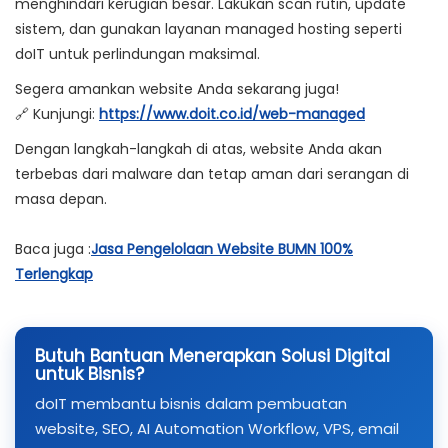
menghindari kerugian besar. Lakukan
scan rutin
,
update
sistem
, dan gunakan
layanan managed hosting
seperti
doIT untuk perlindungan maksimal.
Segera amankan website Anda sekarang juga!
🔗 Kunjungi:
https://www.doit.co.id/web-managed
Dengan langkah-langkah di atas, website Anda akan
terbebas dari malware dan tetap aman dari serangan di
masa depan.
Baca juga :
Jasa Pengelolaan Website BUMN 100%
Terlengkap
Butuh Bantuan Menerapkan Solusi Digital
untuk Bisnis?
doIT membantu bisnis dalam pembuatan
website, SEO, AI Automation Workflow, VPS, email