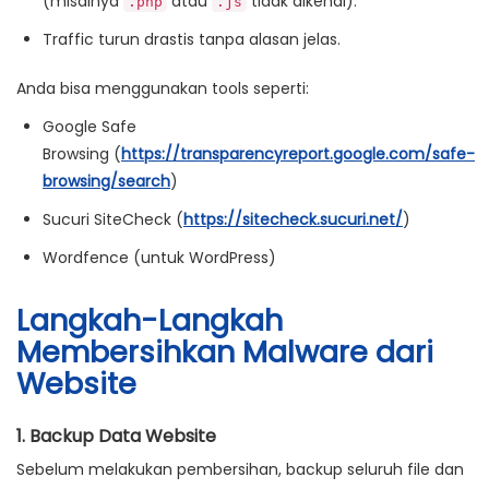
(misalnya
atau
tidak dikenal).
.php
.js
Traffic turun drastis
tanpa alasan jelas.
Anda bisa menggunakan tools seperti:
Google Safe
Browsing
(
https://transparencyreport.google.com/safe-
browsing/search
)
Sucuri SiteCheck
(
https://sitecheck.sucuri.net/
)
Wordfence (untuk WordPress)
Langkah-Langkah
Membersihkan Malware dari
Website
1. Backup Data Website
Sebelum melakukan pembersihan,
backup seluruh file dan