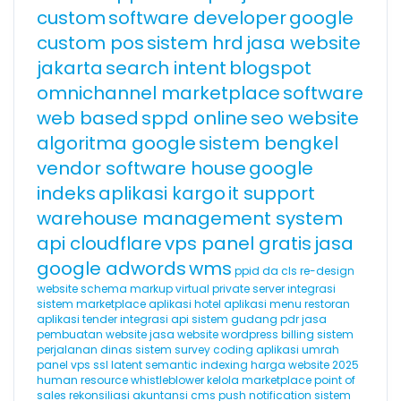
custom
software developer
google
custom pos
sistem hrd
jasa website
jakarta
search intent
blogspot
omnichannel marketplace
software
web based
sppd online
seo website
algoritma google
sistem bengkel
vendor software house
google
indeks
aplikasi kargo
it support
warehouse management system
api cloudflare
vps panel gratis
jasa
google adwords
wms
ppid
da
cls
re-design
website
schema markup
virtual private server
integrasi
sistem marketplace
aplikasi hotel
aplikasi menu restoran
aplikasi tender
integrasi api
sistem gudang
pdr
jasa
pembuatan website
jasa website wordpress
billing
sistem
perjalanan dinas
sistem survey
coding
aplikasi umrah
panel vps
ssl
latent semantic indexing
harga website 2025
human resource
whistleblower
kelola marketplace
point of
sales
rekonsiliasi akuntansi
cms
push notification
sistem