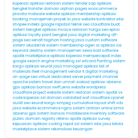
koperasi
aplikasi restoran
sistem tender
sap
aplikasi
bengkel
transfer domain
orphan pages
woocommerce
prorata
malware website
aplikasi membership
aplikasi
booking
manajemen proyek
lsi
jasa website kontraktor
wbs
shopee
indeks google
rapidssl
teknik seo
cloudflare
buat
sistem bengkel
aplikasi invoice
restoran
harga seo
eproc
aplikasi loyalty point
bengkel
jasa digital marketing
off-
page seo
xendit
tagihan hosting
jasa custom software
sistem akademik
sistem membership
agen ai
aplikasi ios
keyword destiny
sistem manajemen sewa kost
software
apotik
marketplace
aplikasi koperasi
mempercepat index
google
search engine marketing
ssl wilcard
Pointing
sistem
kargo
aplikasi esurat
jasa managed aplikasi
bill of
materials
fleet management
vendor it
digital marketing
on-page seo
virtual dedicated server
payment channel
apache
sistem travel dan umrah
siakad
aplikasi absensi
gps
aplikasi bansos
swift
jenis website
wordpress
cloudflare
project website
sistem restoran
sistem apotik
vs
code
koperasi
ssl domain validated
waf cloudflare
cpanel
audit seo
esurat
kargo
simpeg
cumulative layout shift
vds
jasa website ecommerce
nginx
sistem antrian online
simrs
absensi gps
sistem bansos
middleware
inventory software
public domain registry
retensi
apotik
aplikasi survey
kepuasan
aplikasi coding
rapid ssl
sistem wbs
jasa kelola
marketplace
sistem rekonsiliasi keuangan