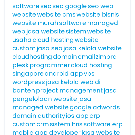
software
seo
seo google
seo web
website
website cms
website bisnis
website murah
software
managed
web
jasa website
sistem
website
usaha
cloud hosting
website
custom
jasa seo
jasa kelola website
cloudhosting
domain
email
zimbra
plesk
programmer
cloud hosting
singapore
android app
vps
wordpress
jasa kelola web di
banten
project management
jasa
pengelolaan website
jasa
managed website
google adwords
domain authority
ios app
erp
custom
crm
sistem hris
software erp
mobile app developer
jasa website