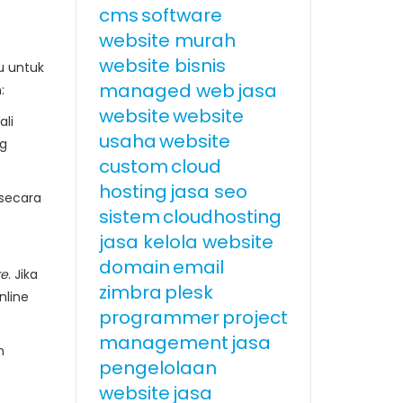
cms
software
website murah
website bisnis
u untuk
managed web
jasa
:
website
website
ali
usaha
website
ng
custom
cloud
hosting
jasa seo
 secara
sistem
cloudhosting
jasa kelola website
domain
email
re
. Jika
zimbra
plesk
nline
programmer
project
management
jasa
n
pengelolaan
website
jasa