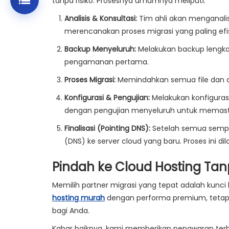
tanpa risiko. Prosesnya umumnya meliputi:
Analisis & Konsultasi:
Tim ahli akan menganalisi
merencanakan proses migrasi yang paling efis
Backup Menyeluruh:
Melakukan backup lengkap
pengamanan pertama.
Proses Migrasi:
Memindahkan semua file dan dat
Konfigurasi & Pengujian:
Melakukan konfigurasi
dengan pengujian menyeluruh untuk memastik
Finalisasi (Pointing DNS):
Setelah semua sempu
(DNS) ke server cloud yang baru. Proses ini
Pindah ke Cloud Hosting T
Memilih partner migrasi yang tepat adalah kunci
hosting murah
dengan performa premium, tetapi
bagi Anda.
Kabar baiknya, kami memberikan penawaran terb