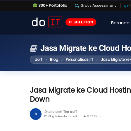
300+ Portofolio
Gratis Assessment
Beranda
Jasa Migrate ke Cloud Ho
doIT
Blog
Personalisasi IT
Jasa Migrate ke
Jasa Migrate ke Cloud Hostin
Down
Ditulis oleh Tim doIT
D
Blog & Panduan doIT ·
7262 Dilihat