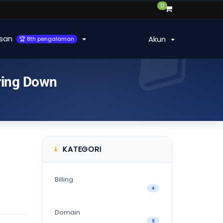
0
san
Akun
🏆 8th pengalaman
ring Down
KATEGORI
Billing
4
Domain
6