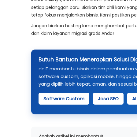
setiap pelanggan baru. Biarkan tim ahli kami ya
tetap fokus menjalankan bisnis. Kami pastikan 
Jangan biarkan hosting lama menghambat pertum
dan klaim layanan migrasi gratis Anda!
Butuh Bantuan Menerapkan Solusi Digi
doIT membantu bisnis dalam pembuatan webs
software custom, aplikasi mobile, hingga p
yang dipilih lebih tepat, aman, dan sesuai 
Software Custom
Jasa SEO
A
Apakah artikel ini membantu?