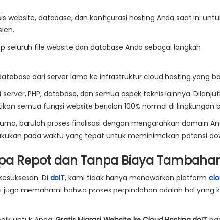
s website, database, dan konfigurasi hosting Anda saat ini untu
ien.
 seluruh file website dan database Anda sebagai langkah
abase dari server lama ke infrastruktur cloud hosting yang ba
 server, PHP, database, dan semua aspek teknis lainnya. Dilanju
an semua fungsi website berjalan 100% normal di lingkungan b
rna, barulah proses finalisasi dengan mengarahkan domain A
 dilakukan pada waktu yang tepat untuk meminimalkan potensi d
anpa Repot dan Tanpa Biaya Tambaha
 kesuksesan. Di
doIT
, kami tidak hanya menawarkan platform
cl
 juga memahami bahwa proses perpindahan adalah hal yang kr
aik untuk Anda:
Gratis Migrasi Website ke Cloud Hosting doIT
bag