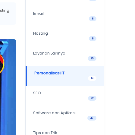
sting
Email
6
Hosting
6
Layanan Lainnya
25
Personalisasi IT
14
SEO
22
Software dan Aplikasi
47
Tips dan Trik