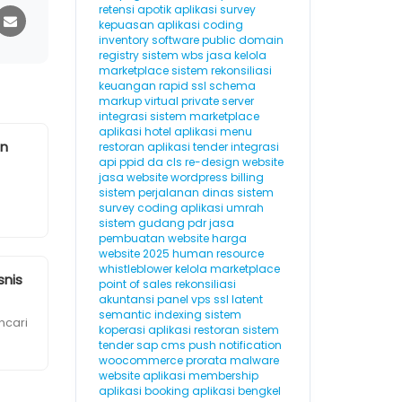
retensi
apotik
aplikasi survey
kepuasan
aplikasi coding
inventory software
public domain
registry
sistem wbs
jasa kelola
marketplace
sistem rekonsiliasi
keuangan
rapid ssl
schema
markup
virtual private server
integrasi sistem marketplace
aplikasi hotel
aplikasi menu
an
restoran
aplikasi tender
integrasi
api
ppid
da
cls
re-design website
jasa website wordpress
billing
sistem perjalanan dinas
sistem
survey
coding
aplikasi umrah
sistem gudang
pdr
jasa
pembuatan website
harga
website 2025
human resource
whistleblower
kelola marketplace
snis
point of sales
rekonsiliasi
akuntansi
panel vps
ssl
latent
semantic indexing
sistem
ncari
koperasi
aplikasi restoran
sistem
tender
sap
cms
push notification
woocommerce
prorata
malware
website
aplikasi membership
aplikasi booking
aplikasi bengkel