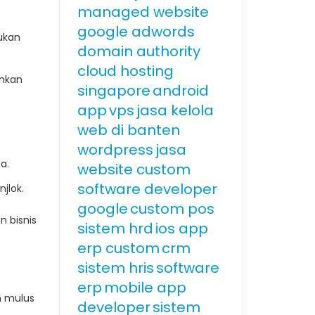
managed website
google adwords
ukan
domain authority
cloud hosting
ahkan
singapore
android
app
vps
jasa kelola
web di banten
wordpress
jasa
a.
website custom
software developer
jlok.
google
custom pos
n bisnis
sistem hrd
ios app
erp custom
crm
sistem hris
software
erp
mobile app
n mulus
developer
sistem