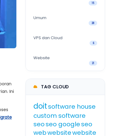
15
Umum
28
VPS dan Cloud
6
Website
21
aporan
TAG CLOUD
ian. Ini
doit
software house
oses
custom software
igrate
seo
seo google
seo
web
website
website