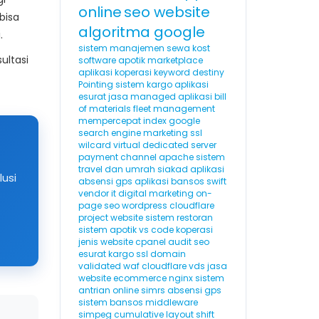
online
seo website
bisa
algoritma google
.
sistem manajemen sewa kost
ultasi
software apotik
marketplace
aplikasi koperasi
keyword destiny
Pointing
sistem kargo
aplikasi
esurat
jasa managed aplikasi
bill
of materials
fleet management
mempercepat index google
search engine marketing
ssl
wilcard
virtual dedicated server
payment channel
apache
sistem
travel dan umrah
siakad
aplikasi
lusi
absensi gps
aplikasi bansos
swift
vendor it
digital marketing
on-
page seo
wordpress cloudflare
project website
sistem restoran
sistem apotik
vs code
koperasi
jenis website
cpanel
audit seo
esurat
kargo
ssl domain
validated
waf cloudflare
vds
jasa
website ecommerce
nginx
sistem
antrian online
simrs
absensi gps
sistem bansos
middleware
simpeg
cumulative layout shift