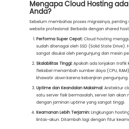
Mengapa Cloud Hosting ada
Anda?
Sebelum membahas proses migrasinya, penting
website profesional. Berbeda dengan shared hosti
Performa Super Cepat:
Cloud hosting menggun
sudah ditenagai oleh SSD (Solid State Drive)
sangat disukai oleh pengunjung dan mesin pen
Skalabilitas Tinggi:
Apakah ada lonjakan trafi
fleksibel menambah sumber daya (CPU, RAM) 
khawatir
down
karena kebanjiran pengunjung.
Uptime dan Keandalan Maksimal:
Arsitektur c
satu server fisik bermasalah, server lain ak
dengan jaminan uptime yang sangat tinggi.
Keamanan Lebih Terjamin:
Lingkungan hosting
lintas-akun. Ditambah lagi dengan fitur keam