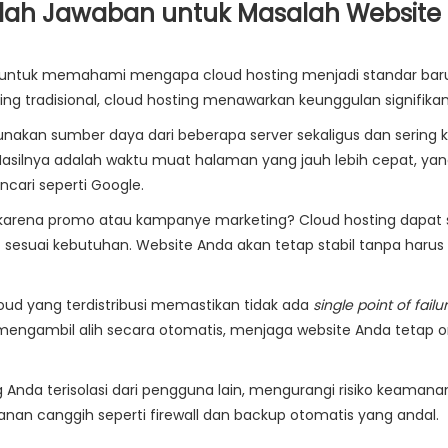
lah Jawaban untuk Masalah Website
 untuk memahami mengapa cloud hosting menjadi standar bar
ng tradisional, cloud hosting menawarkan keunggulan signifikan
akan sumber daya dari beberapa server sekaligus dan sering k
. Hasilnya adalah waktu muat halaman yang jauh lebih cepat, ya
cari seperti Google.
k karena promo atau kampanye marketing? Cloud hosting dapat
sesuai kebutuhan. Website Anda akan tetap stabil tanpa harus
loud yang terdistribusi memastikan tidak ada
single point of failu
an mengambil alih secara otomatis, menjaga website Anda tetap o
 Anda terisolasi dari pengguna lain, mengurangi risiko keamana
anan canggih seperti firewall dan backup otomatis yang andal.