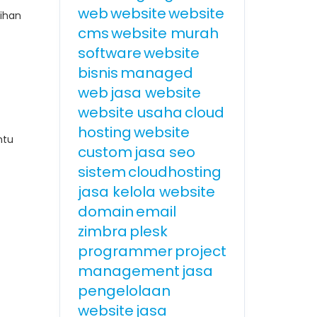
web
website
website
lihan
cms
website murah
software
website
bisnis
managed
web
jasa website
website usaha
cloud
hosting
website
ntu
custom
jasa seo
sistem
cloudhosting
jasa kelola website
domain
email
zimbra
plesk
programmer
project
management
jasa
pengelolaan
website
jasa