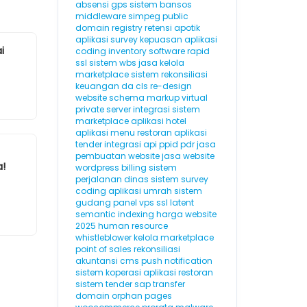
absensi gps
sistem bansos
middleware
simpeg
public
domain registry
retensi
apotik
aplikasi survey kepuasan
aplikasi
i
coding
inventory software
rapid
ssl
sistem wbs
jasa kelola
marketplace
sistem rekonsiliasi
keuangan
da
cls
re-design
website
schema markup
virtual
private server
integrasi sistem
marketplace
aplikasi hotel
aplikasi menu restoran
aplikasi
tender
integrasi api
ppid
pdr
jasa
pembuatan website
jasa website
a!
wordpress
billing
sistem
perjalanan dinas
sistem survey
coding
aplikasi umrah
sistem
gudang
panel vps
ssl
latent
semantic indexing
harga website
2025
human resource
whistleblower
kelola marketplace
point of sales
rekonsiliasi
akuntansi
cms
push notification
sistem koperasi
aplikasi restoran
sistem tender
sap
transfer
domain
orphan pages