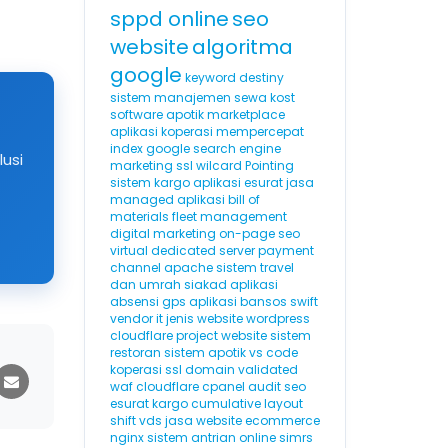
sppd online
seo
website
algoritma
google
keyword destiny
sistem manajemen sewa kost
software apotik
marketplace
aplikasi koperasi
mempercepat
index google
search engine
lusi
marketing
ssl wilcard
Pointing
sistem kargo
aplikasi esurat
jasa
managed aplikasi
bill of
materials
fleet management
digital marketing
on-page seo
virtual dedicated server
payment
channel
apache
sistem travel
dan umrah
siakad
aplikasi
absensi gps
aplikasi bansos
swift
vendor it
jenis website
wordpress
cloudflare
project website
sistem
restoran
sistem apotik
vs code
koperasi
ssl domain validated
waf cloudflare
cpanel
audit seo
esurat
kargo
cumulative layout
shift
vds
jasa website ecommerce
nginx
sistem antrian online
simrs