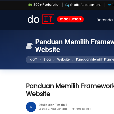
300+ Portofolio
Gratis Assessment
Beranda
Panduan Memilih Framew
Website
doIT
Blog
Website
Panduan Memilih Frame
Panduan Memilih Framewor
Website
Ditulis oleh Tim doIT
D
Blog & Panduan doIT ·
7585 Dilihat