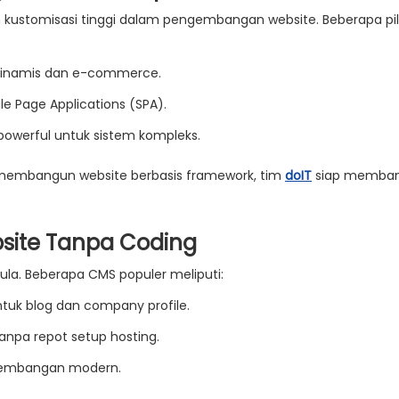
kustomisasi tinggi dalam
pengembangan website
. Beberapa pi
b dinamis dan e-commerce.
gle Page Applications (SPA).
owerful untuk sistem kompleks.
 membangun website berbasis framework, tim
doIT
siap memba
bsite Tanpa Coding
la. Beberapa CMS populer meliputi:
tuk blog dan company profile.
npa repot setup hosting.
gembangan modern.