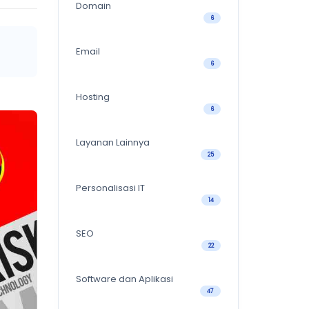
Domain
6
Email
6
Hosting
6
Layanan Lainnya
25
Personalisasi IT
14
SEO
22
Software dan Aplikasi
47