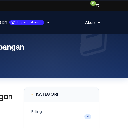
0
san
Akun
🏆 8th pengalaman
mbangan
KATEGORI
ngan
Billing
4