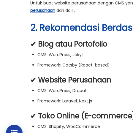
Untuk
buat website perusahaan
dengan CMS yang
perusahaan
dari doIT.
2. Rekomendasi Berdas
✔ Blog atau Portofolio
CMS:
WordPress, Jekyll
Framework:
Gatsby (React-based)
✔ Website Perusahaan
CMS:
WordPress, Drupal
Framework:
Laravel, Next.js
✔ Toko Online (E-commerce
CMS:
Shopify, WooCommerce