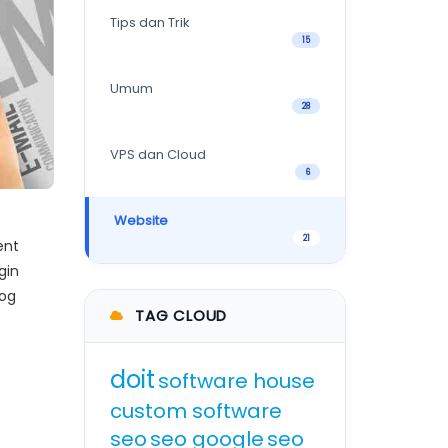
Tips dan Trik
15
Umum
28
VPS dan Cloud
6
Website
21
ent
gin
log
TAG CLOUD
doit
software house
custom software
seo
seo google
seo