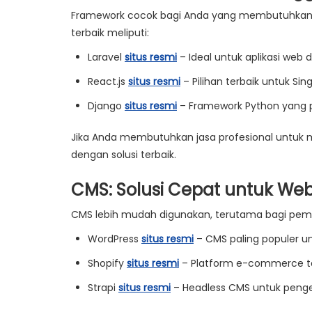
Framework cocok bagi Anda yang membutuhkan 
terbaik meliputi:
Laravel
situs resmi
– Ideal untuk aplikasi we
React.js
situs resmi
– Pilihan terbaik untuk Sin
Django
situs resmi
– Framework Python yang p
Jika Anda membutuhkan jasa profesional untuk
dengan solusi terbaik.
CMS: Solusi Cepat untuk We
CMS lebih mudah digunakan, terutama bagi pemu
WordPress
situs resmi
– CMS paling populer un
Shopify
situs resmi
– Platform e-commerce ta
Strapi
situs resmi
– Headless CMS untuk pen