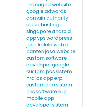
managed website
google adwords
domain authority
cloud hosting
singapore
android
app
vps
wordpress
jasa kelola web di
banten
jasa website
custom
software
developer
google
custom pos
sistem
hrd
ios app
erp
custom
crm
sistem
hris
software erp
mobile app
developer
sistem