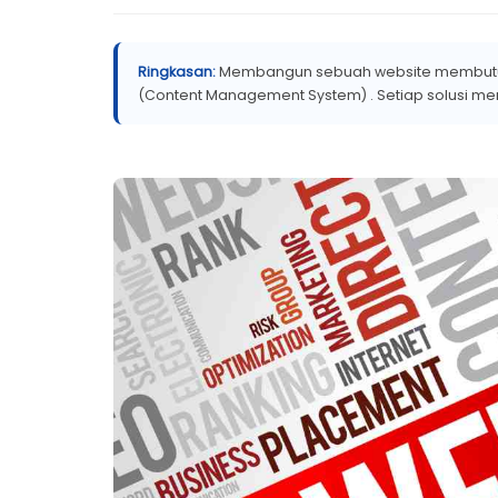
Ringkasan:
Membangun sebuah website membutuhk
(Content Management System) . Setiap solusi mem