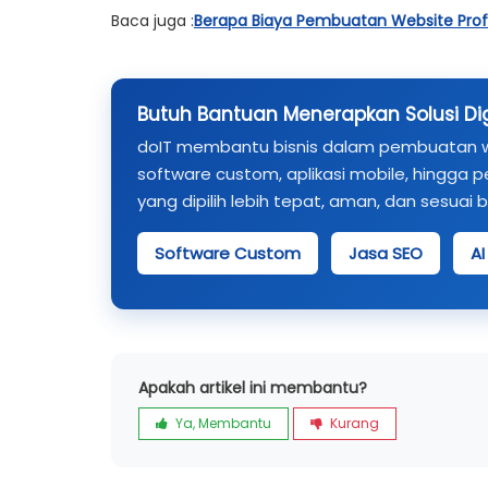
Baca juga :
Berapa Biaya Pembuatan Website Profe
Butuh Bantuan Menerapkan Solusi Digi
doIT membantu bisnis dalam pembuatan webs
software custom, aplikasi mobile, hingga p
yang dipilih lebih tepat, aman, dan sesuai 
Software Custom
Jasa SEO
A
Apakah artikel ini membantu?
Ya, Membantu
Kurang