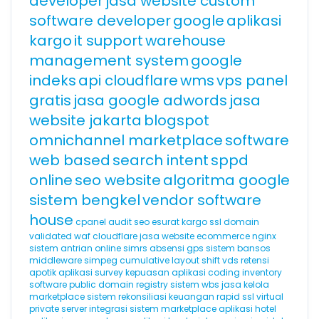
developer
jasa website custom
software developer
google
aplikasi
kargo
it support
warehouse
management system
google
indeks
api cloudflare
wms
vps panel
gratis
jasa google adwords
jasa
website jakarta
blogspot
omnichannel marketplace
software
web based
search intent
sppd
online
seo website
algoritma google
sistem bengkel
vendor software
house
cpanel
audit seo
esurat
kargo
ssl domain
validated
waf cloudflare
jasa website ecommerce
nginx
sistem antrian online
simrs
absensi gps
sistem bansos
middleware
simpeg
cumulative layout shift
vds
retensi
apotik
aplikasi survey kepuasan
aplikasi coding
inventory
software
public domain registry
sistem wbs
jasa kelola
marketplace
sistem rekonsiliasi keuangan
rapid ssl
virtual
private server
integrasi sistem marketplace
aplikasi hotel