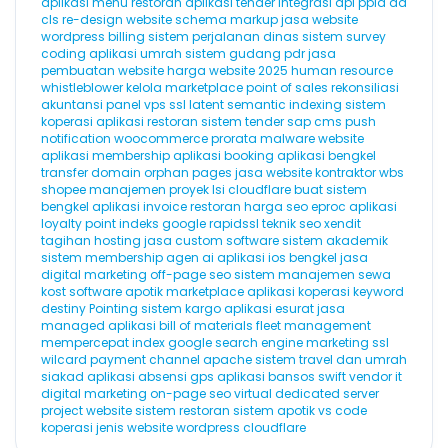
aplikasi menu restoran
aplikasi tender
integrasi api
ppid
da
cls
re-design website
schema markup
jasa website
wordpress
billing
sistem perjalanan dinas
sistem survey
coding
aplikasi umrah
sistem gudang
pdr
jasa
pembuatan website
harga website 2025
human resource
whistleblower
kelola marketplace
point of sales
rekonsiliasi
akuntansi
panel vps
ssl
latent semantic indexing
sistem
koperasi
aplikasi restoran
sistem tender
sap
cms
push
notification
woocommerce
prorata
malware website
aplikasi membership
aplikasi booking
aplikasi bengkel
transfer domain
orphan pages
jasa website kontraktor
wbs
shopee
manajemen proyek
lsi
cloudflare
buat sistem
bengkel
aplikasi invoice
restoran
harga seo
eproc
aplikasi
loyalty point
indeks google
rapidssl
teknik seo
xendit
tagihan hosting
jasa custom software
sistem akademik
sistem membership
agen ai
aplikasi ios
bengkel
jasa
digital marketing
off-page seo
sistem manajemen sewa
kost
software apotik
marketplace
aplikasi koperasi
keyword
destiny
Pointing
sistem kargo
aplikasi esurat
jasa
managed aplikasi
bill of materials
fleet management
mempercepat index google
search engine marketing
ssl
wilcard
payment channel
apache
sistem travel dan umrah
siakad
aplikasi absensi gps
aplikasi bansos
swift
vendor it
digital marketing
on-page seo
virtual dedicated server
project website
sistem restoran
sistem apotik
vs code
koperasi
jenis website
wordpress cloudflare