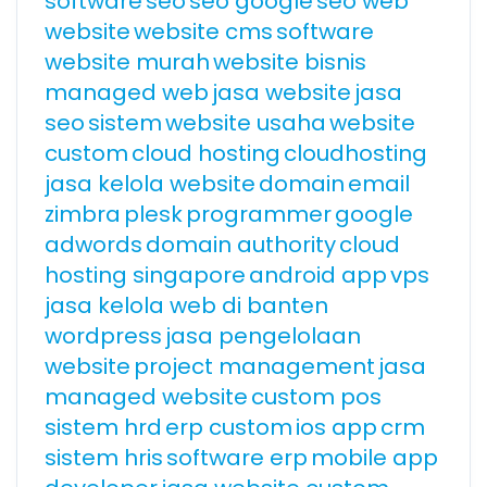
software
seo
seo google
seo web
website
website cms
software
website murah
website bisnis
managed web
jasa website
jasa
seo
sistem
website usaha
website
custom
cloud hosting
cloudhosting
jasa kelola website
domain
email
zimbra
plesk
programmer
google
adwords
domain authority
cloud
hosting singapore
android app
vps
jasa kelola web di banten
wordpress
jasa pengelolaan
website
project management
jasa
managed website
custom pos
sistem hrd
erp custom
ios app
crm
sistem hris
software erp
mobile app