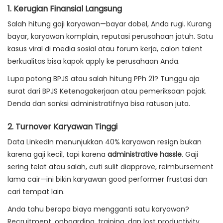
1.
Kerugian Finansial Langsung
Salah hitung gaji karyawan—bayar dobel, Anda rugi. Kurang
bayar, karyawan komplain, reputasi perusahaan jatuh. Satu
kasus viral di media sosial atau forum kerja, calon talent
berkualitas bisa kapok apply ke perusahaan Anda.
Lupa potong BPJS atau salah hitung PPh 21? Tunggu aja
surat dari BPJS Ketenagakerjaan atau pemeriksaan pajak.
Denda dan sanksi administratifnya bisa ratusan juta.
2.
Turnover Karyawan Tinggi
Data LinkedIn menunjukkan 40% karyawan resign bukan
karena gaji kecil, tapi karena
administrative hassle
. Gaji
sering telat atau salah, cuti sulit diapprove, reimbursement
lama cair—ini bikin karyawan good performer frustasi dan
cari tempat lain.
Anda tahu berapa biaya mengganti satu karyawan?
Recruitment, onboarding, training, dan lost productivity