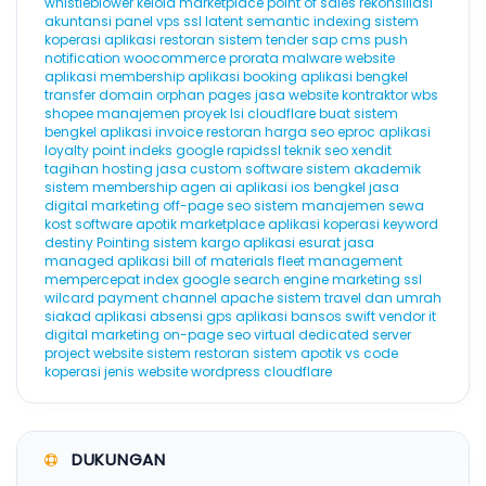
whistleblower
kelola marketplace
point of sales
rekonsiliasi
akuntansi
panel vps
ssl
latent semantic indexing
sistem
koperasi
aplikasi restoran
sistem tender
sap
cms
push
notification
woocommerce
prorata
malware website
aplikasi membership
aplikasi booking
aplikasi bengkel
transfer domain
orphan pages
jasa website kontraktor
wbs
shopee
manajemen proyek
lsi
cloudflare
buat sistem
bengkel
aplikasi invoice
restoran
harga seo
eproc
aplikasi
loyalty point
indeks google
rapidssl
teknik seo
xendit
tagihan hosting
jasa custom software
sistem akademik
sistem membership
agen ai
aplikasi ios
bengkel
jasa
digital marketing
off-page seo
sistem manajemen sewa
kost
software apotik
marketplace
aplikasi koperasi
keyword
destiny
Pointing
sistem kargo
aplikasi esurat
jasa
managed aplikasi
bill of materials
fleet management
mempercepat index google
search engine marketing
ssl
wilcard
payment channel
apache
sistem travel dan umrah
siakad
aplikasi absensi gps
aplikasi bansos
swift
vendor it
digital marketing
on-page seo
virtual dedicated server
project website
sistem restoran
sistem apotik
vs code
koperasi
jenis website
wordpress cloudflare
DUKUNGAN