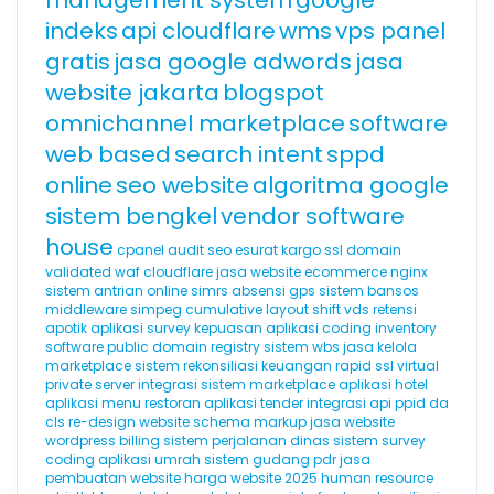
management system
google
indeks
api cloudflare
wms
vps panel
gratis
jasa google adwords
jasa
website jakarta
blogspot
omnichannel marketplace
software
web based
search intent
sppd
online
seo website
algoritma google
sistem bengkel
vendor software
house
cpanel
audit seo
esurat
kargo
ssl domain
validated
waf cloudflare
jasa website ecommerce
nginx
sistem antrian online
simrs
absensi gps
sistem bansos
middleware
simpeg
cumulative layout shift
vds
retensi
apotik
aplikasi survey kepuasan
aplikasi coding
inventory
software
public domain registry
sistem wbs
jasa kelola
marketplace
sistem rekonsiliasi keuangan
rapid ssl
virtual
private server
integrasi sistem marketplace
aplikasi hotel
aplikasi menu restoran
aplikasi tender
integrasi api
ppid
da
cls
re-design website
schema markup
jasa website
wordpress
billing
sistem perjalanan dinas
sistem survey
coding
aplikasi umrah
sistem gudang
pdr
jasa
pembuatan website
harga website 2025
human resource