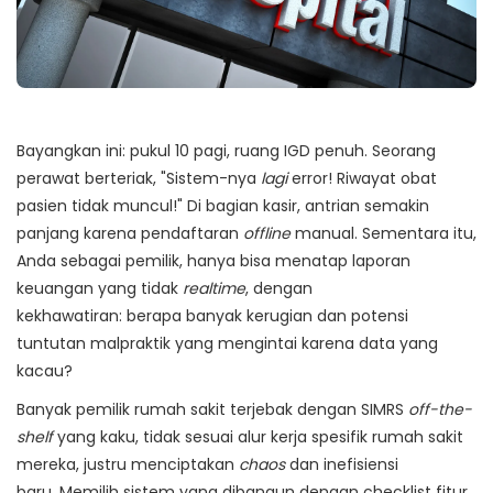
Bayangkan ini: pukul 10 pagi, ruang IGD penuh. Seorang
perawat berteriak, "Sistem-nya
lagi
error! Riwayat obat
pasien tidak muncul!" Di bagian kasir, antrian semakin
panjang karena pendaftaran
offline
manual. Sementara itu,
Anda sebagai pemilik, hanya bisa menatap laporan
keuangan yang tidak
realtime
, dengan
kekhawatiran:
berapa banyak kerugian dan potensi
tuntutan malpraktik yang mengintai karena data yang
kacau?
Banyak pemilik rumah sakit terjebak dengan SIMRS
off-the-
shelf
yang kaku, tidak sesuai alur kerja spesifik rumah sakit
mereka, justru menciptakan
chaos
dan inefisiensi
baru.
Memilih sistem yang dibangun dengan checklist fitur