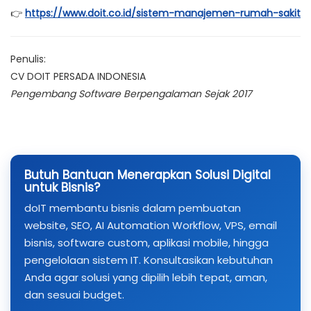
👉
https://www.doit.co.id/sistem-manajemen-rumah-sakit
Penulis:
CV DOIT PERSADA INDONESIA
Pengembang Software Berpengalaman Sejak 2017
Butuh Bantuan Menerapkan Solusi Digital
untuk Bisnis?
doIT membantu bisnis dalam pembuatan
website, SEO, AI Automation Workflow, VPS, email
bisnis, software custom, aplikasi mobile, hingga
pengelolaan sistem IT. Konsultasikan kebutuhan
Anda agar solusi yang dipilih lebih tepat, aman,
dan sesuai budget.