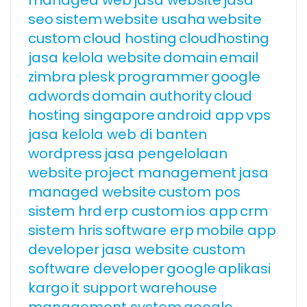
managed web
jasa website
jasa
seo
sistem
website usaha
website
custom
cloud hosting
cloudhosting
jasa kelola website
domain
email
zimbra
plesk
programmer
google
adwords
domain authority
cloud
hosting singapore
android app
vps
jasa kelola web di banten
wordpress
jasa pengelolaan
website
project management
jasa
managed website
custom pos
sistem hrd
erp custom
ios app
crm
sistem hris
software erp
mobile app
developer
jasa website custom
software developer
google
aplikasi
kargo
it support
warehouse